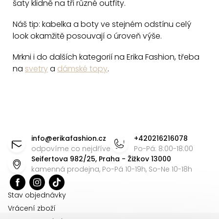
šaty klidně na tři různé outfity.
Náš tip: kabelka a boty ve stejném odstínu celý
look okamžitě posouvají o úroveň výše.
Mrkni i do dalších kategorií na Erika Fashion, třeba
na
svetry
a
dámské topy
.
Z
á
info
@
erikafashion.cz
+420216216078
p
odpovíme co nejdříve
Po-Pá: 8:00-18:00
Seifertova 982/25, Praha - Žižkov 13000
a
kamenná prodejna, Po-Pá 10-19h, So-Ne 10-18h
t
í
Stav objednávky
Vrácení zboží