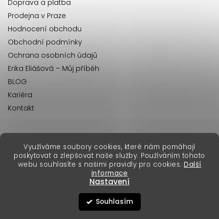
Doprava a platba
Prodejna v Praze
Hodnocení obchodu
Obchodní podmínky
Ochrana osobních údajů
Erika Eliášová – Můj příběh
BLOG
Kariéra
Kontakt
Využíváme soubory cookies, které nám pomáhají
erikafashion.sk
poskytovat a zlepšovat naše služby. Používáním tohoto
Copyright 2026
Erika Fashion
. Všechna práva vyhrazena.
webu souhlasíte s našimi pravidly pro cookies.
Další
Vytvořil Shoptet Premium
&
informace
Nastavení
Souhlasím