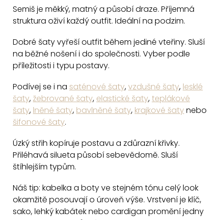
v
Semiš je měkký, matný a působí draze. Příjemná
l
struktura oživí každý outfit. Ideální na podzim.
á
d
Dobré šaty vyřeší outfit během jediné vteřiny. Sluší
a
na běžné nošení i do společnosti. Vyber podle
c
příležitosti i typu postavy.
í
Podívej se i na
saténové šaty
,
vzdušné šaty
,
lesklé
p
šaty
,
žebrované šaty
,
elastické šaty
,
teplákové
r
šaty
,
lněné šaty
,
bavlněné šaty
,
krajkové šaty
nebo
v
šifonové šaty
.
k
y
Úzký střih kopíruje postavu a zdůrazní křivky.
v
Přiléhavá silueta působí sebevědomě. Sluší
štíhlejším typům.
ý
p
Náš tip: kabelka a boty ve stejném tónu celý look
i
okamžitě posouvají o úroveň výše. Vrstvení je klíč,
s
sako, lehký kabátek nebo cardigan promění jedny
u