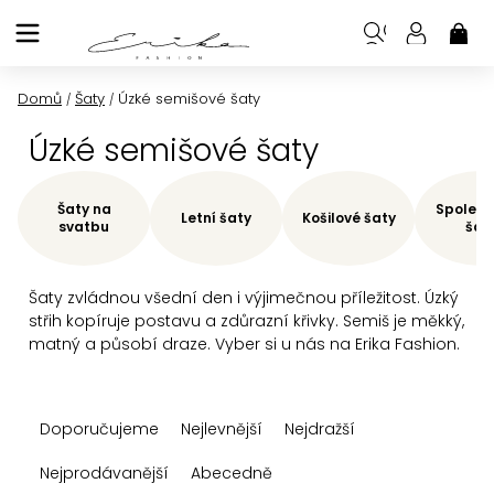
Přejít
na
NÁK
KOŠ
obsah
Domů
Šaty
Úzké semišové šaty
/
/
Úzké semišové šaty
Šaty na
Společe
Letní šaty
Košilové šaty
svatbu
šat
Šaty zvládnou všední den i výjimečnou příležitost. Úzký
střih kopíruje postavu a zdůrazní křivky. Semiš je měkký,
matný a působí draze. Vyber si u nás na Erika Fashion.
Ř
Doporučujeme
Nejlevnější
Nejdražší
a
z
Nejprodávanější
Abecedně