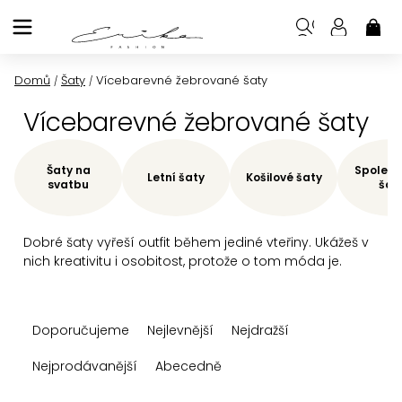
Přejít
na
NÁK
KOŠ
obsah
Domů
Šaty
Vícebarevné žebrované šaty
/
/
Vícebarevné žebrované šaty
Šaty na
Společe
Letní šaty
Košilové šaty
svatbu
šat
Dobré šaty vyřeší outfit během jediné vteřiny. Ukážeš v
nich kreativitu i osobitost, protože o tom móda je.
Ř
Doporučujeme
Nejlevnější
Nejdražší
a
z
Nejprodávanější
Abecedně
e