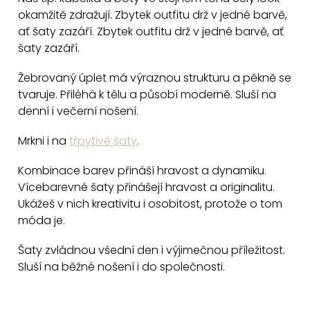
l
okamžitě zdražují. Zbytek outfitu drž v jedné barvě,
á
ať šaty zazáří. Zbytek outfitu drž v jedné barvě, ať
d
šaty zazáří.
a
c
Žebrovaný úplet má výraznou strukturu a pěkně se
tvaruje. Přiléhá k tělu a působí moderně. Sluší na
í
denní i večerní nošení.
p
r
Mrkni i na
třpytivé šaty
.
v
k
Kombinace barev přináší hravost a dynamiku.
y
Vícebarevné šaty přinášejí hravost a originalitu.
v
Ukážeš v nich kreativitu i osobitost, protože o tom
móda je.
ý
p
Šaty zvládnou všední den i výjimečnou příležitost.
i
Sluší na běžné nošení i do společnosti.
s
u