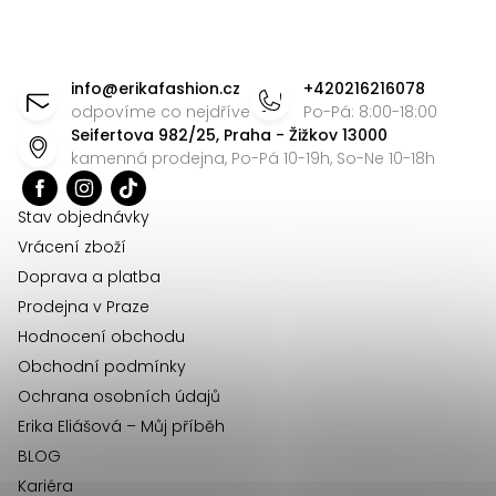
Z
á
info
@
erikafashion.cz
+420216216078
p
odpovíme co nejdříve
Po-Pá: 8:00-18:00
Seifertova 982/25, Praha - Žižkov 13000
a
kamenná prodejna, Po-Pá 10-19h, So-Ne 10-18h
t
í
Stav objednávky
Vrácení zboží
Doprava a platba
Prodejna v Praze
Hodnocení obchodu
Obchodní podmínky
Ochrana osobních údajů
Erika Eliášová – Můj příběh
BLOG
Kariéra