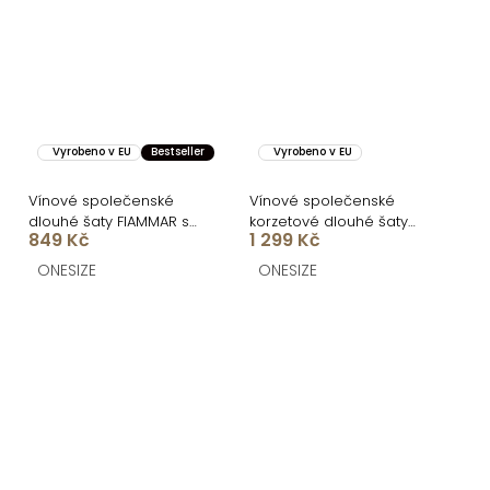
Vyrobeno v EU
Bestseller
Vyrobeno v EU
Vínové společenské
Vínové společenské
dlouhé šaty FIAMMAR s
korzetové dlouhé šaty
849 Kč
1 299 Kč
rozparkem
KARLOT
ONESIZE
ONESIZE