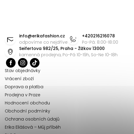
u
Z
á
info
@
erikafashion.cz
+420216216078
p
odpovíme co nejdříve
Po-Pá: 8:00-18:00
Seifertova 982/25, Praha - Žižkov 13000
a
kamenná prodejna, Po-Pá 10-19h, So-Ne 10-18h
t
í
Stav objednávky
Vrácení zboží
Doprava a platba
Prodejna v Praze
Hodnocení obchodu
Obchodní podmínky
Ochrana osobních údajů
Erika Eliášová – Můj příběh