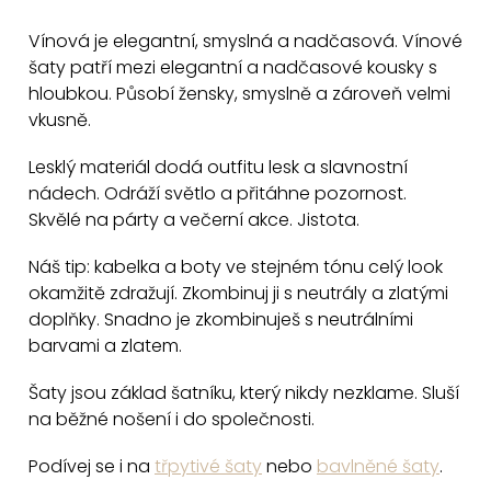
v
Vínová je elegantní, smyslná a nadčasová. Vínové
l
šaty patří mezi elegantní a nadčasové kousky s
á
hloubkou. Působí žensky, smyslně a zároveň velmi
d
vkusně.
a
c
Lesklý materiál dodá outfitu lesk a slavnostní
nádech. Odráží světlo a přitáhne pozornost.
í
Skvělé na párty a večerní akce. Jistota.
p
r
Náš tip: kabelka a boty ve stejném tónu celý look
v
okamžitě zdražují. Zkombinuj ji s neutrály a zlatými
k
doplňky. Snadno je zkombinuješ s neutrálními
y
barvami a zlatem.
v
Šaty jsou základ šatníku, který nikdy nezklame. Sluší
ý
na běžné nošení i do společnosti.
p
i
Podívej se i na
třpytivé šaty
nebo
bavlněné šaty
.
s