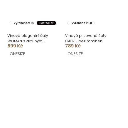
Vyrobeno v EU
Bestseller
Vyrobeno v EU
Vínové elegantní šaty
Vínové plisované šaty
WOMAN s dlouhým
CAPRIE bez ramínek
899 Kč
789 Kč
rukávem
ONESIZE
ONESIZE