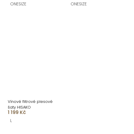
ONESIZE
ONESIZE
Vínové flitrové plesové
šaty HISAKO
1 199 Kč
L
O