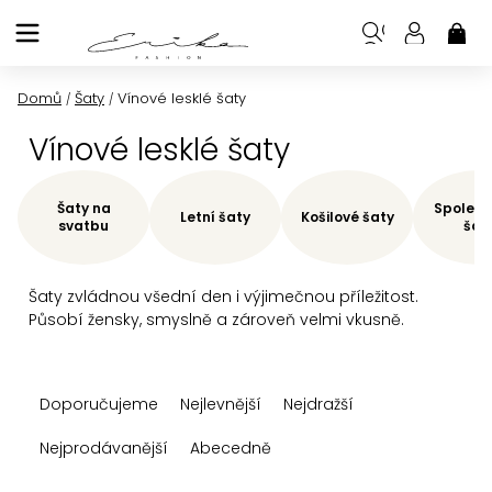
Přejít
na
NÁK
KOŠ
obsah
Domů
Šaty
Vínové lesklé šaty
/
/
Vínové lesklé šaty
Šaty na
Společe
Letní šaty
Košilové šaty
svatbu
šat
Šaty zvládnou všední den i výjimečnou příležitost.
Působí žensky, smyslně a zároveň velmi vkusně.
Ř
Doporučujeme
Nejlevnější
Nejdražší
a
z
Nejprodávanější
Abecedně
e