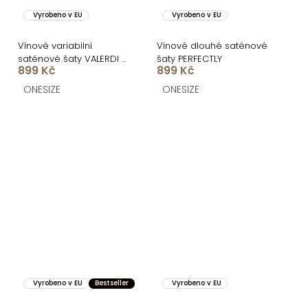
Vyrobeno v EU
Vyrobeno v EU
Vínové variabilní
Vínové dlouhé saténové
saténové šaty VALERDI a
šaty PERFECTLY
899 Kč
899 Kč
rozparkem
ONESIZE
ONESIZE
Vyrobeno v EU
Bestseller
Vyrobeno v EU