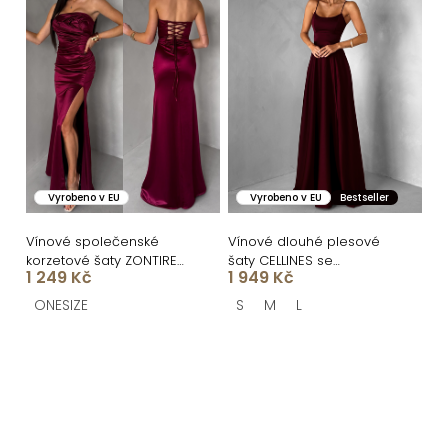
Vyrobeno v EU
Vyrobeno v EU
Bestseller
Vínové společenské
Vínové dlouhé plesové
korzetové šaty ZONTIRE
šaty CELLINES se
1 249 Kč
1 949 Kč
bez ramínek
šněrováním a rozparkem
ONESIZE
S
M
L