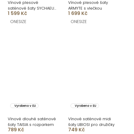
Vínové plesové
Vínové plesové šaty
saténové šaty SYCHAEUS
ARMYTE s vlečkou
1 599 Kč
1 699 Kč
bez ramínek
ONESIZE
ONESIZE
Vyrobeno v EU
Vyrobeno v EU
Vínové dlouhé saténové
Vínové saténové midi
šaty TAISIA s rozparkem
šaty LIBIOSI pro družičky
789 Kč
749 Kč