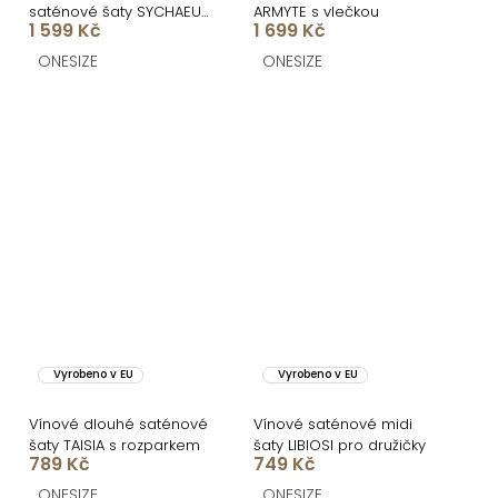
saténové šaty SYCHAEUS
ARMYTE s vlečkou
1 599 Kč
1 699 Kč
bez ramínek
ONESIZE
ONESIZE
Vyrobeno v EU
Vyrobeno v EU
Vínové dlouhé saténové
Vínové saténové midi
šaty TAISIA s rozparkem
šaty LIBIOSI pro družičky
789 Kč
749 Kč
ONESIZE
ONESIZE