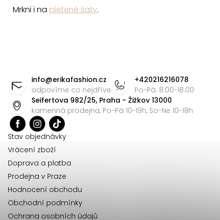
i
Mrkni i na
pletené šaty
.
s
u
Z
á
info
@
erikafashion.cz
+420216216078
p
odpovíme co nejdříve
Po-Pá: 8:00-18:00
Seifertova 982/25, Praha - Žižkov 13000
a
kamenná prodejna, Po-Pá 10-19h, So-Ne 10-18h
t
í
Stav objednávky
Vrácení zboží
Doprava a platba
Prodejna v Praze
Hodnocení obchodu
Obchodní podmínky
Ochrana osobních údajů