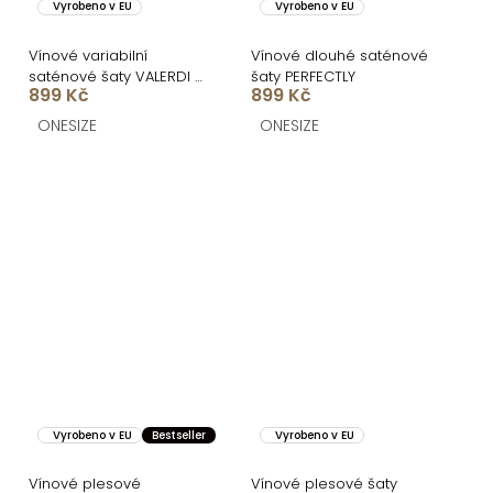
Vyrobeno v EU
Vyrobeno v EU
Vínové variabilní
Vínové dlouhé saténové
saténové šaty VALERDI a
šaty PERFECTLY
899 Kč
899 Kč
rozparkem
ONESIZE
ONESIZE
Vyrobeno v EU
Bestseller
Vyrobeno v EU
Vínové plesové
Vínové plesové šaty