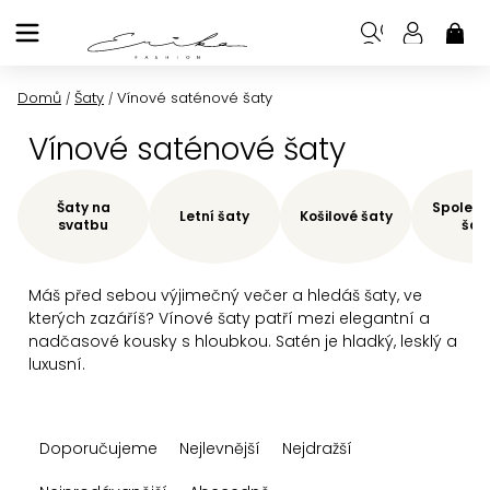
Přejít
na
NÁK
KOŠ
obsah
Domů
Šaty
Vínové saténové šaty
/
/
Vínové saténové šaty
Šaty na
Společe
Letní šaty
Košilové šaty
svatbu
šat
Máš před sebou výjimečný večer a hledáš šaty, ve
kterých zazáříš? Vínové šaty patří mezi elegantní a
nadčasové kousky s hloubkou. Satén je hladký, lesklý a
luxusní.
Ř
Doporučujeme
Nejlevnější
Nejdražší
a