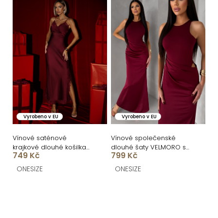
Vyrobeno v EU
Vyrobeno v EU
Vínové saténové
Vínové společenské
krajkové dlouhé košilka
dlouhé šaty VELMORO s
749 Kč
799 Kč
šaty BLISSE
body
ONESIZE
ONESIZE