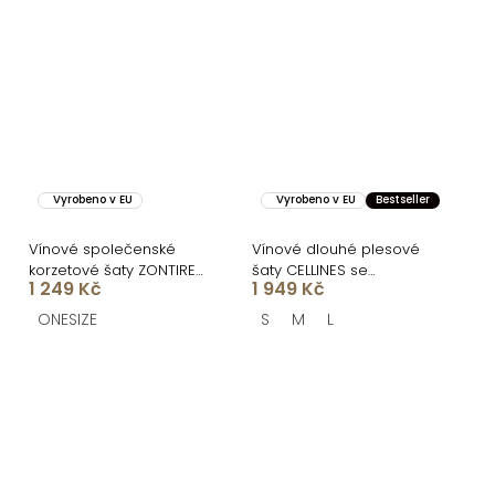
Vyrobeno v EU
Vyrobeno v EU
Bestseller
Vínové společenské
Vínové dlouhé plesové
korzetové šaty ZONTIRE
šaty CELLINES se
1 249 Kč
1 949 Kč
bez ramínek
šněrováním a rozparkem
ONESIZE
S
M
L