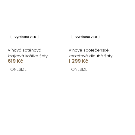
Vyrobeno v EU
Vyrobeno v EU
Vínová saténová
Vínové společenské
krajková košilka šaty
korzetové dlouhé šaty
619 Kč
1 299 Kč
ZOMARI
KARLOT
ONESIZE
ONESIZE