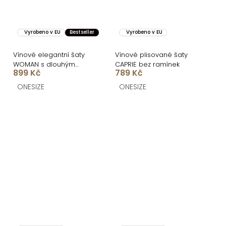
Vyrobeno v EU
Bestseller
Vyrobeno v EU
Vínové elegantní šaty
Vínové plisované šaty
WOMAN s dlouhým
CAPRIE bez ramínek
899 Kč
789 Kč
rukávem
ONESIZE
ONESIZE