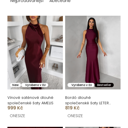
z
Nejprodávanější
Abecedně
e
n
V
í
ý
p
p
r
i
o
s
d
p
u
r
k
o
New
Vyrobeno v EU
Vyrobeno v EU
Bestseller
t
d
ů
u
Vínové saténové dlouhé
Bordó dlouhé
společenské šaty AMELIS
společenské šaty LETERA
k
999 Kč
819 Kč
s řasením
t
ONESIZE
ONESIZE
ů