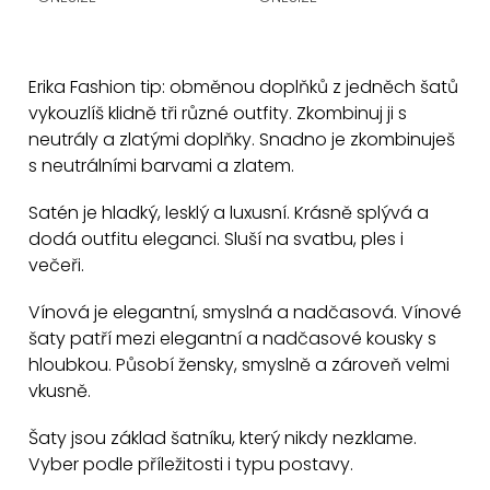
O
v
Erika Fashion tip: obměnou doplňků z jedněch šatů
l
vykouzlíš klidně tři různé outfity. Zkombinuj ji s
á
neutrály a zlatými doplňky. Snadno je zkombinuješ
d
s neutrálními barvami a zlatem.
a
c
Satén je hladký, lesklý a luxusní. Krásně splývá a
dodá outfitu eleganci. Sluší na svatbu, ples i
í
večeři.
p
r
Vínová je elegantní, smyslná a nadčasová. Vínové
v
šaty patří mezi elegantní a nadčasové kousky s
k
hloubkou. Působí žensky, smyslně a zároveň velmi
y
vkusně.
v
Šaty jsou základ šatníku, který nikdy nezklame.
ý
Vyber podle příležitosti i typu postavy.
p