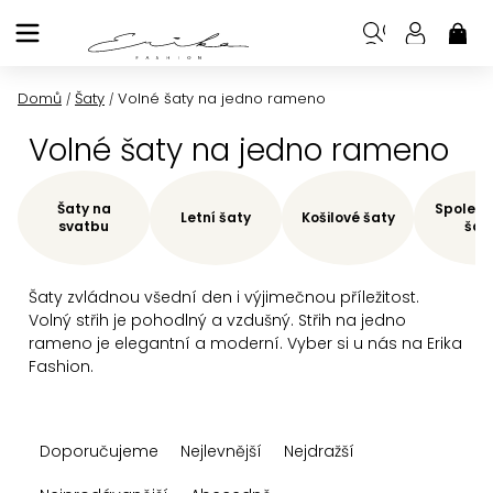
Přejít
na
NÁK
KOŠ
obsah
Domů
Šaty
Volné šaty na jedno rameno
/
/
Volné šaty na jedno rameno
Šaty na
Společe
Letní šaty
Košilové šaty
svatbu
šat
Šaty zvládnou všední den i výjimečnou příležitost.
Volný střih je pohodlný a vzdušný. Střih na jedno
rameno je elegantní a moderní. Vyber si u nás na Erika
Fashion.
Ř
Doporučujeme
Nejlevnější
Nejdražší
a