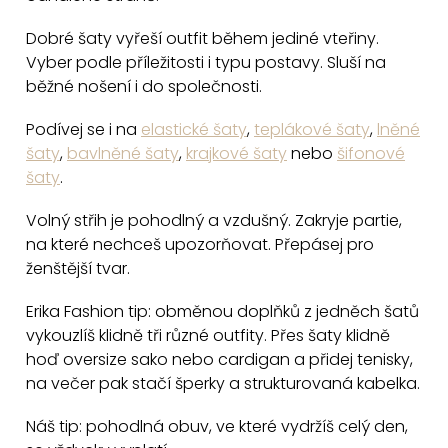
a
c
Dobré šaty vyřeší outfit během jediné vteřiny.
Vyber podle příležitosti i typu postavy. Sluší na
í
běžné nošení i do společnosti.
p
r
Podívej se i na
elastické šaty
,
teplákové šaty
,
lněné
v
šaty
,
bavlněné šaty
,
krajkové šaty
nebo
šifonové
k
šaty
.
y
v
Volný střih je pohodlný a vzdušný. Zakryje partie,
na které nechceš upozorňovat. Přepásej pro
ý
ženštější tvar.
p
i
Erika Fashion tip: obměnou doplňků z jedněch šatů
s
vykouzlíš klidně tři různé outfity. Přes šaty klidně
u
hoď oversize sako nebo cardigan a přidej tenisky,
na večer pak stačí šperky a strukturovaná kabelka.
Náš tip: pohodlná obuv, ve které vydržíš celý den,