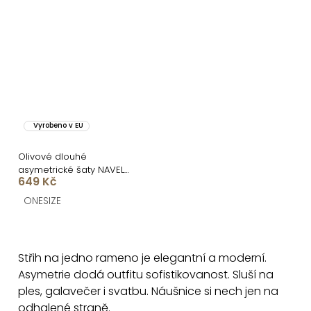
Vyrobeno v EU
Olivové dlouhé
asymetrické šaty NAVEL
649 Kč
na jedno rameno
ONESIZE
O
v
Střih na jedno rameno je elegantní a moderní.
l
Asymetrie dodá outfitu sofistikovanost. Sluší na
á
ples, galavečer i svatbu. Náušnice si nech jen na
d
odhalené straně.