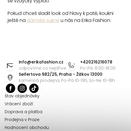
se vždycky vyplatí.
Pokud chceš sladit look od hlavy k patě, koukni
ještě na
dámské sukně
u nás na Erika Fashion.
Z
á
info
@
erikafashion.cz
+420216216078
p
odpovíme co nejdříve
Po-Pá: 8:00-18:00
Seifertova 982/25, Praha - Žižkov 13000
a
kamenná prodejna, Po-Pá 10-19h, So-Ne 10-18h
t
í
Stav objednávky
Vrácení zboží
Doprava a platba
Prodejna v Praze
Hodnocení obchodu