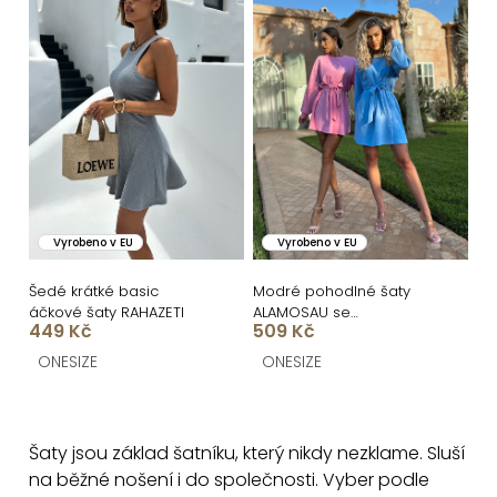
Vyrobeno v EU
Vyrobeno v EU
Šedé krátké basic
Modré pohodlné šaty
áčkové šaty RAHAZETI
ALAMOSAU se
449 Kč
509 Kč
zavazováním
ONESIZE
ONESIZE
O
v
Šaty jsou základ šatníku, který nikdy nezklame. Sluší
l
na běžné nošení i do společnosti. Vyber podle
á