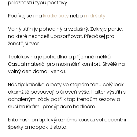
příležitosti i typu postavy.
d
a
Podívej se i na
krátké šaty
nebo
midi šaty
.
c
Volný střih je pohodlný a vzdušný. Zakryje partie,
í
na které nechceš upozorňovat. Přepásej pro
p
ženštější tvar.
r
v
Teplákovina je pohodlná a příjemně měkká.
k
Casual materiál pro maximální komfort. Skvělé na
y
volný den doma i venku.
v
Náš tip: kabelka a boty ve stejném tónu celý look
ý
okamžitě posouvají o úroveň výše. Halter výstřih s
p
odhalenými zády patří k top trendům sezony a
i
sluší hruškám i přesýpacím hodinám.
s
u
Erika Fashion tip: k výraznému kousku vol decentní
šperky a naopak. Jistota.