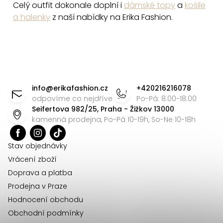
Celý outfit dokonale doplní i
dámské topy
a
košile
a halenky
z naší nabídky na Erika Fashion.
Z
á
info
@
erikafashion.cz
+420216216078
p
odpovíme co nejdříve
Po-Pá: 8:00-18:00
Seifertova 982/25, Praha - Žižkov 13000
a
kamenná prodejna, Po-Pá 10-19h, So-Ne 10-18h
t
í
Stav objednávky
Vrácení zboží
Doprava a platba
Prodejna v Praze
Hodnocení obchodu
Obchodní podmínky