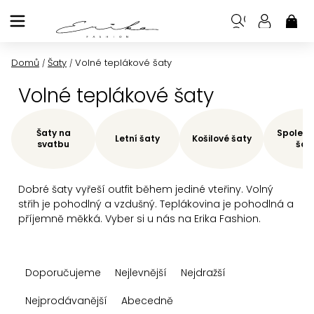
Přejít
na
NÁK
KOŠ
obsah
Domů
Šaty
Volné teplákové šaty
/
/
Volné teplákové šaty
Šaty na
Společe
Letní šaty
Košilové šaty
svatbu
šat
Dobré šaty vyřeší outfit během jediné vteřiny. Volný
střih je pohodlný a vzdušný. Teplákovina je pohodlná a
příjemně měkká. Vyber si u nás na Erika Fashion.
Ř
Doporučujeme
Nejlevnější
Nejdražší
a
z
Nejprodávanější
Abecedně