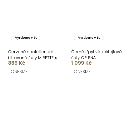
Vyrobeno v EU
Vyrobeno v EU
Červené společenské
Černé třpytivé koktejlové
flitrované šaty MIRETTE s
šaty OPLENA
889 Kč
1 099 Kč
drapováním
ONESIZE
ONESIZE