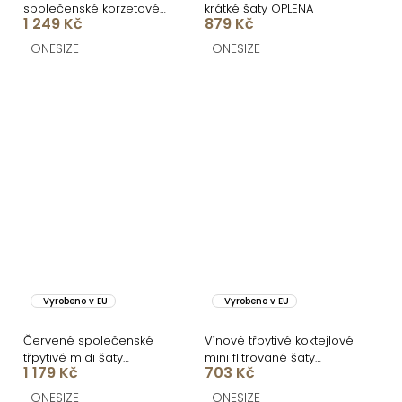
společenské korzetové
krátké šaty OPLENA
1 249 Kč
879 Kč
šaty ZONTIRE
ONESIZE
ONESIZE
Vyrobeno v EU
Vyrobeno v EU
Červené společenské
Vínové třpytivé koktejlové
třpytivé midi šaty
mini flitrované šaty
1 179 Kč
703 Kč
BEMUNO
QOREMI
ONESIZE
ONESIZE