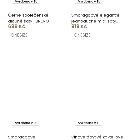
Vyrobeno v EU
Vyrobeno v EU
Černé společenské
Smaragdové elegantní
dlouhé šaty FUREVO
jednoduché midi šaty
689 Kč
919 Kč
OMNIS
ONESIZE
ONESIZE
Vyrobeno v EU
Vyrobeno v EU
Smaragdové
Vínové třpytivé koktejlové