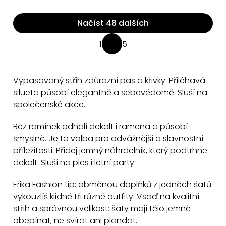
Načíst 48 dalších
O
1
5
S
v
t
l
r
á
Vypasovaný střih zdůrazní pas a křivky. Přiléhavá
á
d
silueta působí elegantně a sebevědomě. Sluší na
n
a
společenské akce.
k
c
o
Bez ramínek odhalí dekolt i ramena a působí
v
í
smyslně. Je to volba pro odvážnější a slavnostní
á
p
příležitosti. Přidej jemný náhrdelník, který podtrhne
n
r
dekolt. Sluší na ples i letní party.
í
v
k
Erika Fashion tip: obměnou doplňků z jedněch šatů
y
vykouzlíš klidně tři různé outfity. Vsaď na kvalitní
střih a správnou velikost: šaty mají tělo jemně
v
obepínat, ne svírat ani plandat.
ý