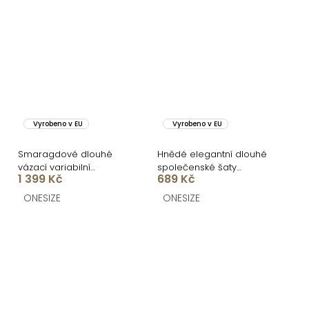
Vyrobeno v EU
Vyrobeno v EU
Smaragdové dlouhé
Hnědé elegantní dlouhé
vázací variabilní
společenské šaty
1 399 Kč
689 Kč
společenské šaty
FUREVO
CUPAUCA
ONESIZE
ONESIZE