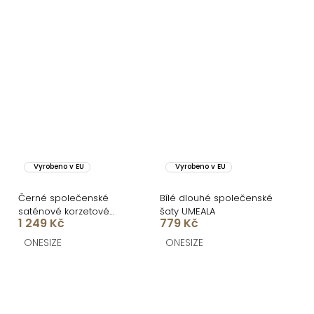
Vyrobeno v EU
Vyrobeno v EU
Černé společenské
Bílé dlouhé společenské
saténové korzetové
šaty UMEALA
1 249 Kč
779 Kč
dlouhé šaty ZONTIRE
ONESIZE
ONESIZE