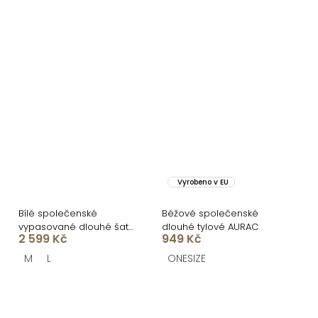
Vyrobeno v EU
Bílé společenské
Béžové společenské
vypasované dlouhé šaty
dlouhé tylové AURAC
2 599 Kč
949 Kč
BELSANTE s rozparkem
M
L
ONESIZE