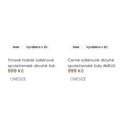
New
Vyrobeno v EU
New
Vyrobeno v EU
Tmavě hnědé saténové
Černé saténové dlouhé
společenské dlouhé šaty
společenské šaty AMELIS
999 Kč
999 Kč
AMELIS
ONESIZE
ONESIZE