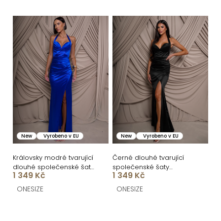
ů
New
Vyrobeno v EU
New
Vyrobeno v EU
Královsky modré tvarující
Černé dlouhé tvarující
dlouhé společenské šaty
společenské šaty
1 349 Kč
1 349 Kč
FRUESTA
FRUESTA
ONESIZE
ONESIZE