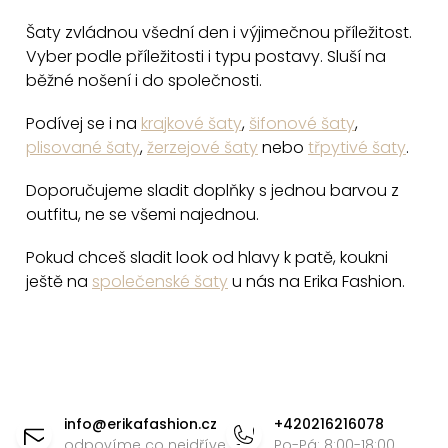
p
Šaty zvládnou všední den i výjimečnou příležitost.
i
Vyber podle příležitosti i typu postavy. Sluší na
s
běžné nošení i do společnosti.
u
Podívej se i na
krajkové šaty
,
šifonové šaty
,
plisované šaty
,
žerzejové šaty
nebo
třpytivé šaty
.
Doporučujeme sladit doplňky s jednou barvou z
outfitu, ne se všemi najednou.
Pokud chceš sladit look od hlavy k patě, koukni
ještě na
společenské šaty
u nás na Erika Fashion.
Z
á
info
@
erikafashion.cz
+420216216078
odpovíme co nejdříve
Po-Pá: 8:00-18:00