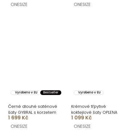
ONESIZE
ONESIZE
Vyrobeno v EU
Bestseller
Vyrobeno v EU
Černé dlouhé saténové
Krémové třpytivé
šaty GYBRAL s korzetem
koktejlové šaty OPLENA
1 699 Kč
1 099 Kč
ONESIZE
ONESIZE