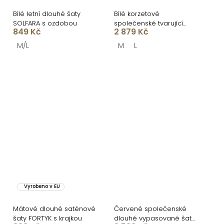
Bílé letní dlouhé šaty
Bílé korzetové
SOLFARA s ozdobou
společenské tvarující
849 Kč
2 879 Kč
šaty LUVANTE s třásněmi
M/L
M
L
Vyrobeno v EU
Mátové dlouhé saténové
Červené společenské
šaty FORTYK s krajkou
dlouhé vypasované šaty