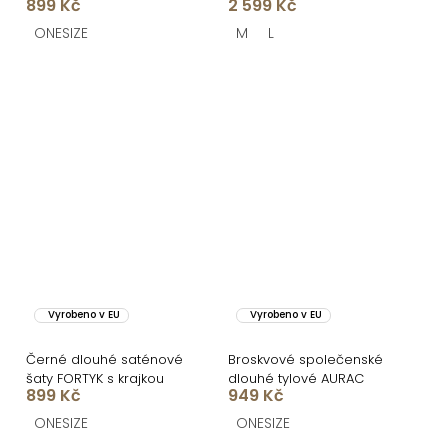
899 Kč
2 599 Kč
BELSANTE s rozparkem
ONESIZE
M
L
Vyrobeno v EU
Vyrobeno v EU
Černé dlouhé saténové
Broskvové společenské
šaty FORTYK s krajkou
dlouhé tylové AURAC
899 Kč
949 Kč
ONESIZE
ONESIZE