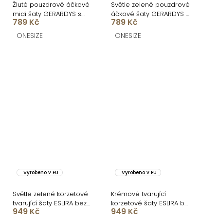
Žluté pouzdrové áčkové
Světle zelené pouzdrové
midi šaty GERARDYS s
áčkové šaty GERARDYS s
789 Kč
789 Kč
páskem
páskem
ONESIZE
ONESIZE
Vyrobeno v EU
Vyrobeno v EU
Světle zelené korzetové
Krémové tvarující
tvarující šaty ESLIRA bez
korzetové šaty ESLIRA bez
949 Kč
949 Kč
ramínek
ramínek