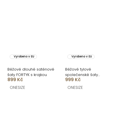
Vyrobeno v EU
Vyrobeno v EU
Béžové dlouhé saténové
Béžové tylové
šaty FORTYK s krajkou
společenské šaty
899 Kč
999 Kč
BOSCO
ONESIZE
ONESIZE