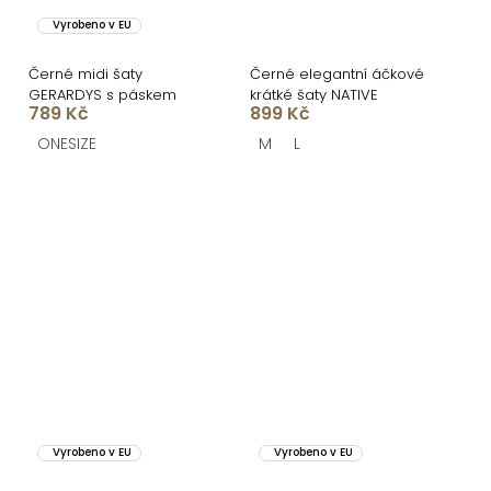
Vyrobeno v EU
Černé midi šaty
Černé elegantní áčkové
GERARDYS s páskem
krátké šaty NATIVE
789 Kč
899 Kč
ONESIZE
M
L
Vyrobeno v EU
Vyrobeno v EU