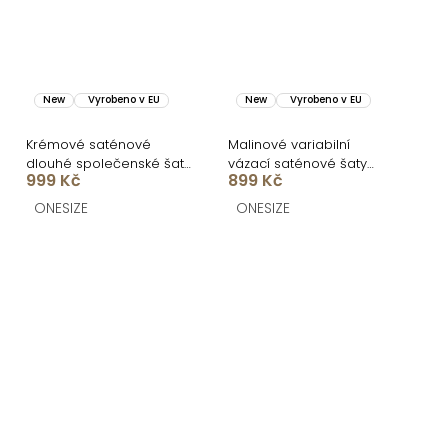
New
Vyrobeno v EU
New
Vyrobeno v EU
Krémové saténové
Malinové variabilní
dlouhé společenské šaty
vázací saténové šaty
999 Kč
899 Kč
AMELIS
VALERDI a rozparkem
ONESIZE
ONESIZE