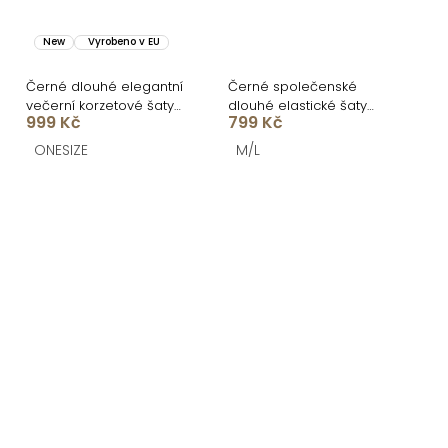
New
Vyrobeno v EU
Černé dlouhé elegantní
Černé společenské
večerní korzetové šaty
dlouhé elastické šaty
999 Kč
799 Kč
MIRELLA
FATOUNY
ONESIZE
M/L