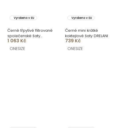
Vyrobeno v EU
Vyrobeno v EU
Černé třpytivé flitrované
Černé mini krátké
společenské šaty
koktejlové šaty DRELANI
1 063 Kč
739 Kč
LORVEA na ramínka
ONESIZE
ONESIZE