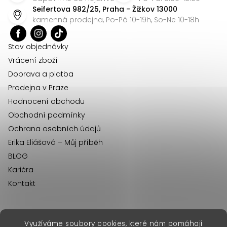
p
Seifertova 982/25, Praha - Žižkov 13000
a
kamenná prodejna, Po-Pá 10-19h, So-Ne 10-18h
t
í
Stav objednávky
Vrácení zboží
Doprava a platba
Prodejna v Praze
Hodnocení obchodu
Obchodní podmínky
Ochrana osobních údajů
Erika Eliášová – Můj příběh
BLOG
Kariéra
Kontakt
Využíváme soubory cookies, které nám pomáhají