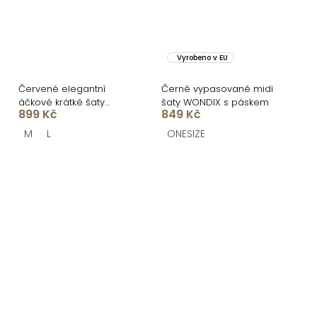
Vyrobeno v EU
Červené elegantní
Černé vypasované midi
áčkové krátké šaty
šaty WONDIX s páskem
899 Kč
849 Kč
NATIVE
M
L
ONESIZE