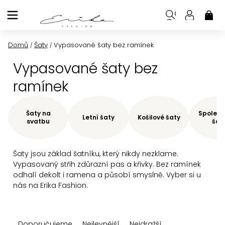
Přejít
na
NÁK
KOŠ
obsah
Domů
Šaty
Vypasované šaty bez ramínek
/
/
Vypasované šaty bez
ramínek
Šaty na
Společe
Letní šaty
Košilové šaty
svatbu
šat
Šaty jsou základ šatníku, který nikdy nezklame.
Vypasovaný střih zdůrazní pas a křivky. Bez ramínek
odhalí dekolt i ramena a působí smyslně. Vyber si u
nás na Erika Fashion.
Ř
Doporučujeme
Nejlevnější
Nejdražší