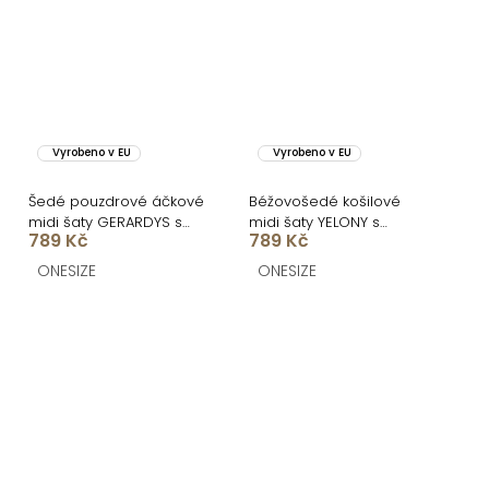
Vyrobeno v EU
Vyrobeno v EU
Šedé pouzdrové áčkové
Béžovošedé košilové
midi šaty GERARDYS s
midi šaty YELONY s
789 Kč
789 Kč
páskem
páskem
ONESIZE
ONESIZE