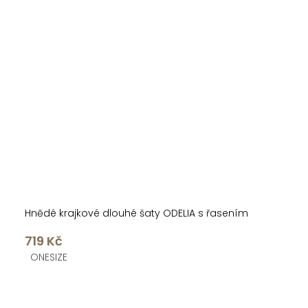
Hnědé krajkové dlouhé šaty ODELIA s řasením
719 Kč
ONESIZE