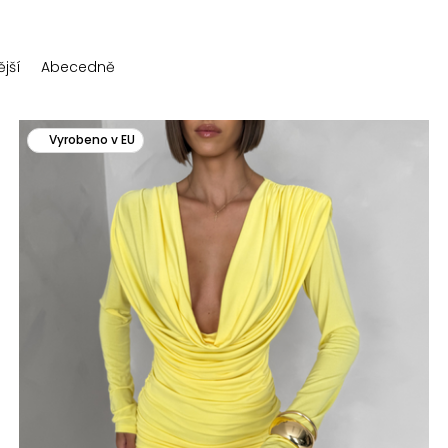
jší
Abecedně
Vyrobeno v EU