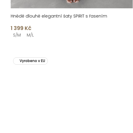
Hnědé dlouhé elegantní šaty SPIRIT s řasením
1 399 Kč
S/M
M/L
Vyrobeno v EU