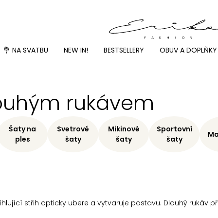
💐 NA SVATBU
NEW IN!
BESTSELLERY
OBUV A DOPLŇKY
 dlouhým rukávem
Šaty na
Svetrové
Mikinové
Sportovní
Ma
ples
šaty
šaty
šaty
lující střih opticky ubere a vytvaruje postavu. Dlouhý rukáv př