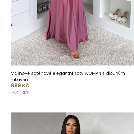
u
d
k
u
t
k
ů
t
ů
Malinové saténové elegantní šaty WOMAN s dlouhým
rukávem
899 Kč
ONESIZE