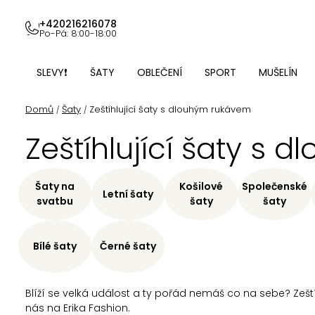
Přejít
na
+420216216078
Po-Pá: 8:00-18:00
obsah
SLEVY❗
ŠATY
OBLEČENÍ
SPORT
MUŠELÍN
Domů
Šaty
Zeštíhlující šaty s dlouhým rukávem
/
/
Zeštíhlující šaty s
Šaty na
Košilové
Společenské
Letní šaty
svatbu
šaty
šaty
Bílé šaty
Černé šaty
Blíží se velká událost a ty pořád nemáš co na sebe? Zeštíh
nás na Erika Fashion.