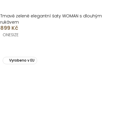
Tmavě zelené elegantní šaty WOMAN s dlouhým
rukávem
899 Kč
ONESIZE
Vyrobeno v EU