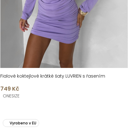
Fialové koktejlové krátké šaty LUVRIEN s řasením
749 Kč
ONESIZE
Vyrobeno v EU