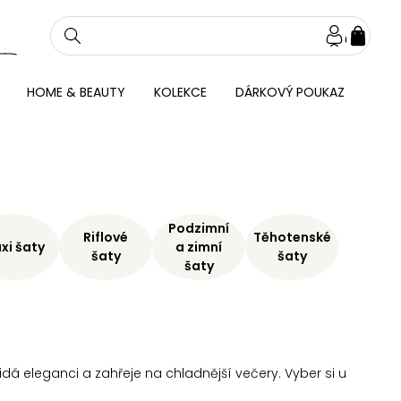
NÁKU
KOŠÍ
HOME & BEAUTY
KOLEKCE
DÁRKOVÝ POUKAZ
Podzimní
Riflové
Těhotenské
xi šaty
a zimní
šaty
šaty
šaty
idá eleganci a zahřeje na chladnější večery. Vyber si u