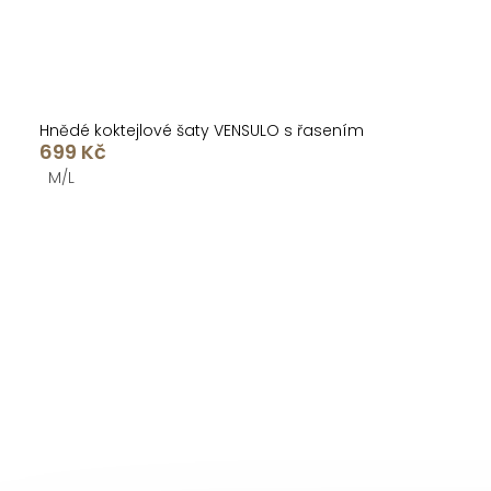
Hnědé koktejlové šaty VENSULO s řasením
699 Kč
M/L