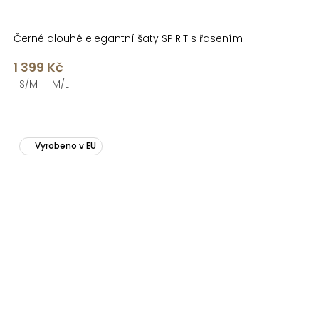
Černé dlouhé elegantní šaty SPIRIT s řasením
1 399 Kč
S/M
M/L
Vyrobeno v EU