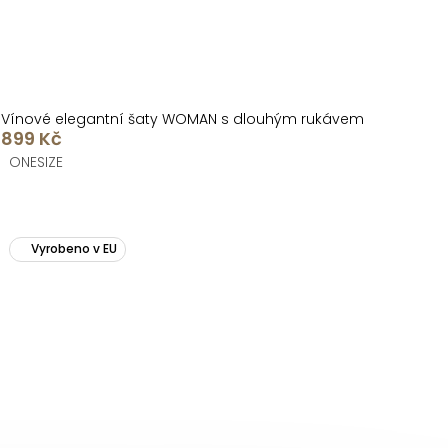
Vínové elegantní šaty WOMAN s dlouhým rukávem
899 Kč
ONESIZE
Vyrobeno v EU