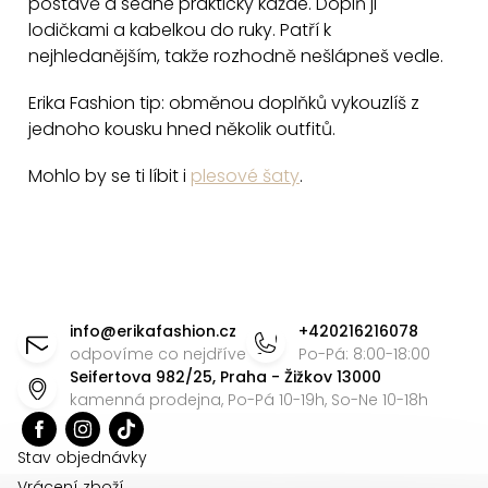
postavě a sedne prakticky každé. Doplň ji
u
lodičkami a kabelkou do ruky. Patří k
nejhledanějším, takže rozhodně nešlápneš vedle.
Erika Fashion tip: obměnou doplňků vykouzlíš z
jednoho kousku hned několik outfitů.
Mohlo by se ti líbit i
plesové šaty
.
Z
á
info
@
erikafashion.cz
+420216216078
p
odpovíme co nejdříve
Po-Pá: 8:00-18:00
Seifertova 982/25, Praha - Žižkov 13000
a
kamenná prodejna, Po-Pá 10-19h, So-Ne 10-18h
t
í
Stav objednávky
Vrácení zboží