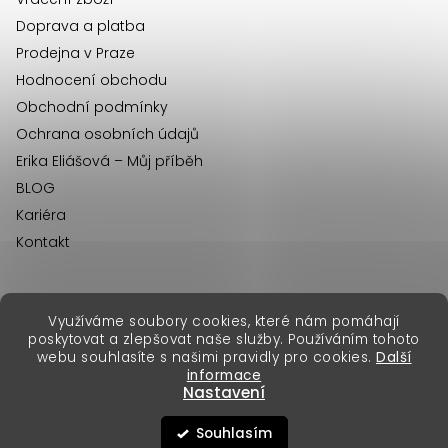
Doprava a platba
Prodejna v Praze
Hodnocení obchodu
Obchodní podmínky
Ochrana osobních údajů
Erika Eliášová – Můj příběh
BLOG
Kariéra
Kontakt
Využíváme soubory cookies, které nám pomáhají
erikafashion.sk
poskytovat a zlepšovat naše služby. Používáním tohoto
Copyright 2026
Erika Fashion
. Všechna práva vyhrazena.
webu souhlasíte s našimi pravidly pro cookies.
Další
Vytvořil Shoptet Premium
&
informace
Nastavení
Souhlasím