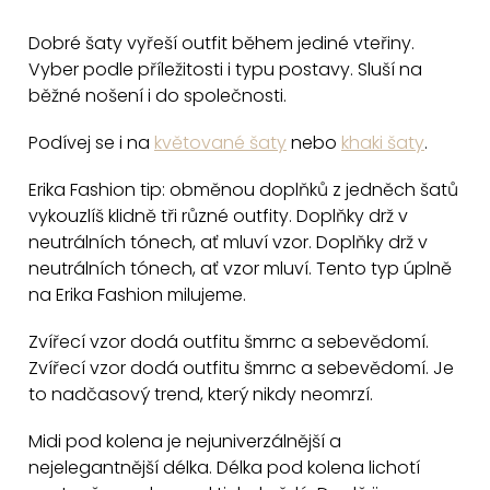
v
Dobré šaty vyřeší outfit během jediné vteřiny.
l
Vyber podle příležitosti i typu postavy. Sluší na
á
běžné nošení i do společnosti.
d
a
Podívej se i na
květované šaty
nebo
khaki šaty
.
c
Erika Fashion tip: obměnou doplňků z jedněch šatů
í
vykouzlíš klidně tři různé outfity. Doplňky drž v
p
neutrálních tónech, ať mluví vzor. Doplňky drž v
r
neutrálních tónech, ať vzor mluví. Tento typ úplně
v
na Erika Fashion milujeme.
k
y
Zvířecí vzor dodá outfitu šmrnc a sebevědomí.
v
Zvířecí vzor dodá outfitu šmrnc a sebevědomí. Je
to nadčasový trend, který nikdy neomrzí.
ý
p
Midi pod kolena je nejuniverzálnější a
i
nejelegantnější délka. Délka pod kolena lichotí
s