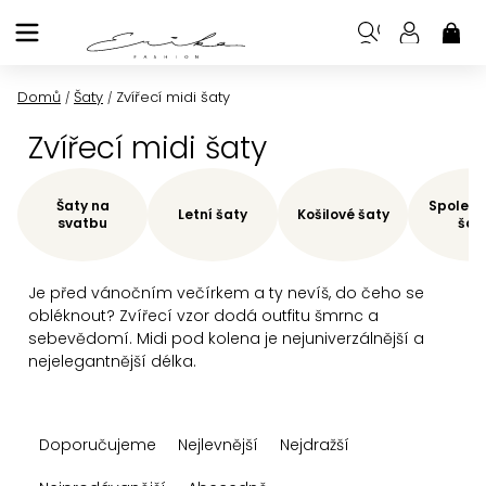
Přejít
na
NÁK
KOŠ
obsah
Domů
Šaty
Zvířecí midi šaty
/
/
Zvířecí midi šaty
Šaty na
Společe
Letní šaty
Košilové šaty
svatbu
šat
Je před vánočním večírkem a ty nevíš, do čeho se
obléknout? Zvířecí vzor dodá outfitu šmrnc a
sebevědomí. Midi pod kolena je nejuniverzálnější a
nejelegantnější délka.
Ř
Doporučujeme
Nejlevnější
Nejdražší
a