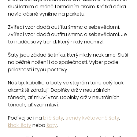
l
sluší letním a méně formálním akcím. Krátká délka
á
navíc krásně vynikne na parketu.
d
a
Zvířecí vzor dodá outfitu šmrnc a sebevědomí.
c
Zvířecí vzor dodá outfitu šmrnc a sebevědomí. Je
to nadčasový trend, který nikdy neomrzí.
í
p
Šaty jsou základ šatníku, který nikdy nezklame. Sluší
r
na běžné nošení i do společnosti. Vyber podle
v
příležitosti i typu postavy.
k
y
Náš tip: kabelka a boty ve stejném tónu celý look
v
okamžitě zdražují. Doplňky drž v neutrálních
tónech, ať mluví vzor. Doplňky drž v neutrálních
ý
tónech, ať vzor mluví.
p
i
Podívej se i na
bílé šaty
,
trendy květované šaty
,
s
khaki šaty
nebo
šaty
.
u