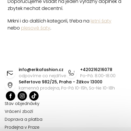
Doporučujeme vsadit na jeden výrazný doplněk a
zbytek nechat decentní.
Mrkni i do dalších kategorií, třeba na
letní šaty
nebo
plesové šaty
.
Z
á
info
@
erikafashion.cz
+420216216078
p
odpovíme co nejdříve
Po-Pá: 8:00-18:00
Seifertova 982/25, Praha - Žižkov 13000
a
kamenná prodejna, Po-Pá 10-19h, So-Ne 10-18h
t
í
Stav objednávky
Vrácení zboží
Doprava a platba
Prodejna v Praze