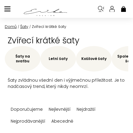
Přejít
na
NÁK
KOŠ
obsah
Domů
Šaty
Zvířecí krátké šaty
/
/
Zvířecí krátké šaty
Šaty na
Společe
Letní šaty
Košilové šaty
svatbu
šat
Šaty zvládnou všední den i výjimečnou příležitost. Je to
nadčasový trend, který nikdy neomrzí.
Ř
Doporučujeme
Nejlevnější
Nejdražší
a
z
Nejprodávanější
Abecedně
e