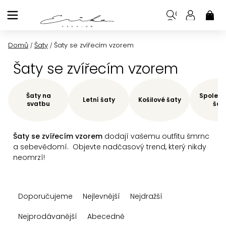
Přejít
na
NÁK
KOŠ
obsah
Domů
Šaty
Šaty se zvířecím vzorem
/
/
Šaty se zvířecím vzorem
Šaty na
Společe
Letní šaty
Košilové šaty
svatbu
šat
Šaty se zvířecím vzorem
dodají vašemu outfitu šmrnc
a sebevědomí. Objevte nadčasový trend, který nikdy
neomrzí!
Ř
Doporučujeme
Nejlevnější
Nejdražší
a
z
Nejprodávanější
Abecedně