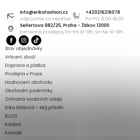
Z
d
á
info
@
erikafashion.cz
+420216216078
a
p
odpovíme co nejdříve
Po-Pá: 8:00-18:00
c
Seifertova 982/25, Praha - Žižkov 13000
a
í
kamenná prodejna, Po-Pá 10-19h, So-Ne 10-18h
t
p
r
í
Stav objednávky
v
Vrácení zboží
k
Doprava a platba
y
Prodejna v Praze
v
Hodnocení obchodu
ý
Obchodní podmínky
p
Ochrana osobních údajů
i
Erika Eliášová – Můj příběh
s
BLOG
u
Kariéra
Kontakt