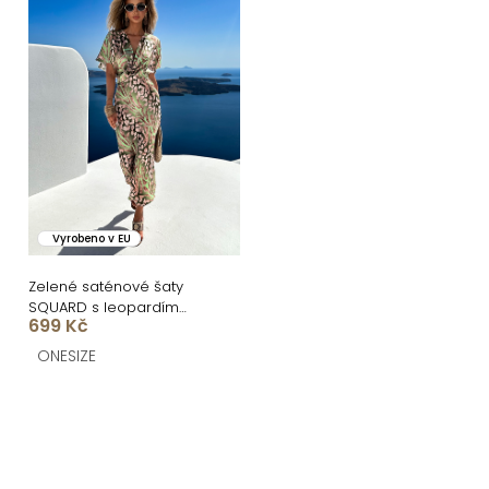
Vyrobeno v EU
Zelené saténové šaty
SQUARD s leopardím
699 Kč
vzorem
ONESIZE
O
v
l
á