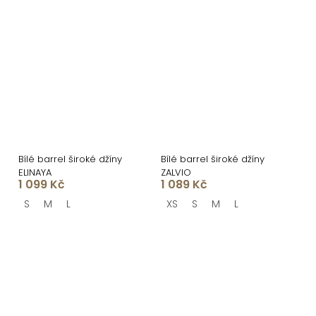
Bílé barrel široké džíny
Bílé barrel široké džíny
ELINAYA
ZALVIO
1 099 Kč
1 089 Kč
S
M
L
XS
S
M
L