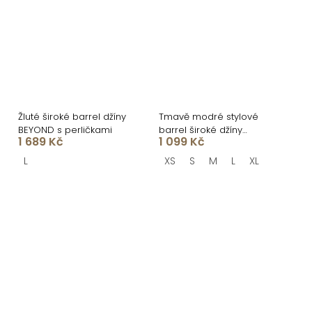
Žluté široké barrel džíny
Tmavě modré stylové
BEYOND s perličkami
barrel široké džíny
1 689 Kč
1 099 Kč
VANDIS
L
XS
S
M
L
XL