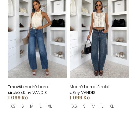
Tmavší modré barrel
Modré barrel široké
široké džíny VANDIS
džíny VANDIS
1 099 Kč
1 099 Kč
XS
S
M
L
XL
XS
S
M
L
XL