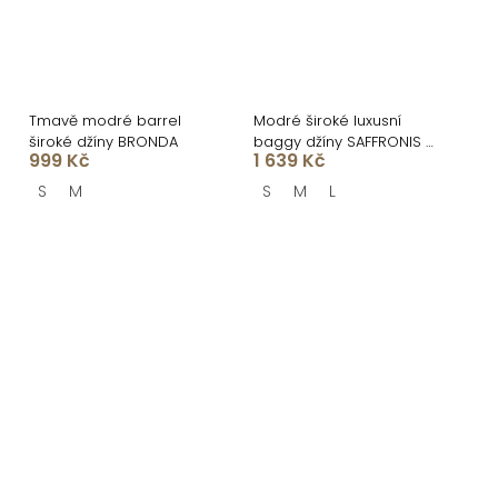
Tmavě modré barrel
Modré široké luxusní
široké džíny BRONDA
baggy džíny SAFFRONIS s
999 Kč
1 639 Kč
kamínky
S
M
S
M
L