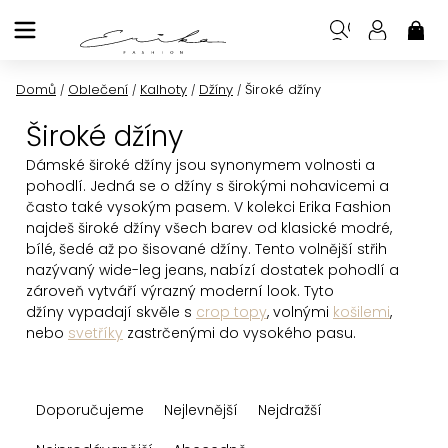
Přejít
na
NÁK
KOŠ
obsah
Domů
Oblečení
Kalhoty
Džíny
Široké džíny
/
/
/
/
Široké džíny
Dámské široké džíny jsou synonymem volnosti a
pohodlí. Jedná se o džíny s širokými nohavicemi a
často také vysokým pasem. V kolekci Erika Fashion
najdeš široké džíny všech barev od klasické modré,
bílé, šedé až po šisované džíny. Tento volnější střih
nazývaný wide-leg jeans, nabízí dostatek pohodlí a
zároveň vytváří výrazný moderní look. Tyto
džíny
vypadají skvěle s
crop topy
, volnými
košilemi
,
nebo
svetříky
zastrčenými do vysokého pasu.
Ř
Doporučujeme
Nejlevnější
Nejdražší
a