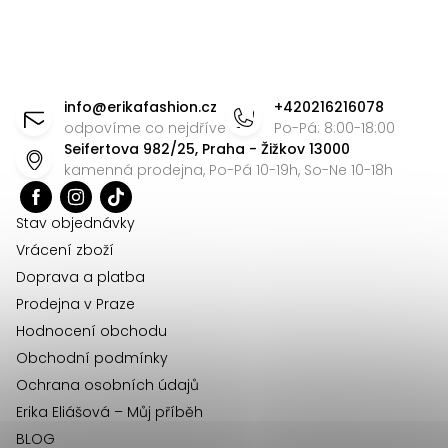
y
v
Z
ý
p
á
info
@
erikafashion.cz
+420216216078
i
p
odpovíme co nejdříve
Po-Pá: 8:00-18:00
s
Seifertova 982/25, Praha - Žižkov 13000
a
kamenná prodejna, Po-Pá 10-19h, So-Ne 10-18h
u
t
í
Stav objednávky
Vrácení zboží
Doprava a platba
Prodejna v Praze
Hodnocení obchodu
Obchodní podmínky
Ochrana osobních údajů
Erika Eliášová – Můj příběh
BLOG