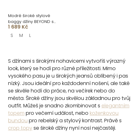
Modré široké stylové
baggy džíny BEYOND s
1 689 Kč
perličkami
S
M
L
O
v
S džínami s širokými nohavicemi vytvoříš výrazný
l
look, který se hodí pro různé příležitosti. Mimo
á
vysokého pasu je u širokých jeansů oblíbený i pas
d
nízký. Jsou ideální pro každodenní nošení, ale také
a
se skvěle hodí do práce, na večírek nebo do
c
města. Š
iroké džíny jsou skvělou základnou pro tvůj
í
outfit. Můžeš je snadno zkombinovat s
elegantním
p
topem
pro večerní událost, nebo
koženkovou
r
bundou
pro rebelský a stylový kontrast. Právě s
crop topy
se široké džíny nyní nosí nejčastěji.
v
k