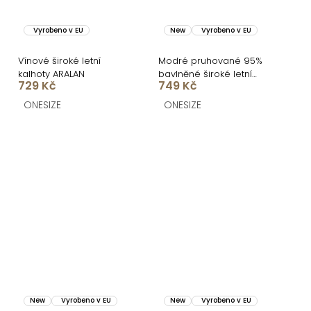
Vyrobeno v EU
New
Vyrobeno v EU
Vínové široké letní
Modré pruhované 95%
kalhoty ARALAN
bavlněné široké letní
729 Kč
749 Kč
kalhoty KYTAVA
ONESIZE
ONESIZE
New
Vyrobeno v EU
New
Vyrobeno v EU