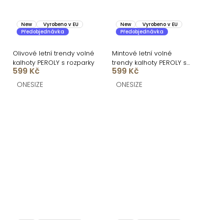
New
Vyrobeno v EU
New
Vyrobeno v EU
Předobjednávka
Předobjednávka
Olivové letní trendy volné
Mintové letní volné
kalhoty PEROLY s rozparky
trendy kalhoty PEROLY s
599 Kč
599 Kč
rozparky
ONESIZE
ONESIZE