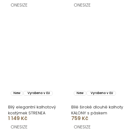
ONESIZE
ONESIZE
New
Vyrobeno v EU
New
Vyrobeno v EU
Bílý elegantní kalhotový
Bílé široké dlouhé kalhoty
kostýmek STRENEA
KALONY s páskem
1 149 Kč
759 Kč
ONESIZE
ONESIZE