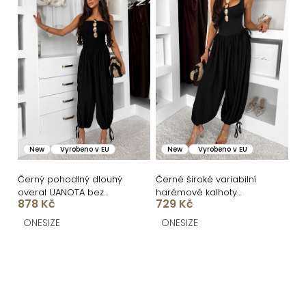
New
Vyrobeno v EU
New
Vyrobeno v EU
Černý pohodlný dlouhý
Černé široké variabilní
overal UANOTA bez
harémové kalhoty
878 Kč
729 Kč
ramínek
ARALAN
ONESIZE
ONESIZE