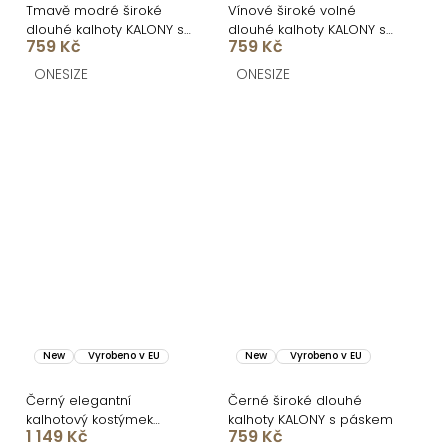
Tmavě modré široké
Vínové široké volné
dlouhé kalhoty KALONY s
dlouhé kalhoty KALONY s
759 Kč
759 Kč
páskem
páskem
ONESIZE
ONESIZE
New
Vyrobeno v EU
New
Vyrobeno v EU
Černý elegantní
Černé široké dlouhé
kalhotový kostýmek
kalhoty KALONY s páskem
1 149 Kč
759 Kč
STRENEA