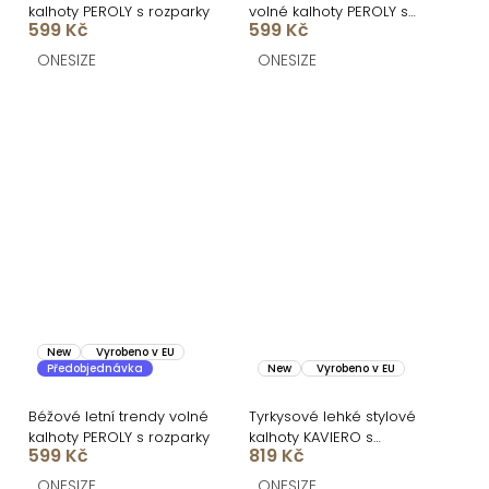
kalhoty PEROLY s rozparky
volné kalhoty PEROLY s
599 Kč
599 Kč
rozparky
ONESIZE
ONESIZE
New
Vyrobeno v EU
Předobjednávka
New
Vyrobeno v EU
Béžové letní trendy volné
Tyrkysové lehké stylové
kalhoty PEROLY s rozparky
kalhoty KAVIERO s
599 Kč
819 Kč
vysokým pasem
ONESIZE
ONESIZE