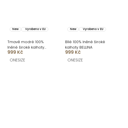
New
Vyrobeno v EU
New
Vyrobeno v EU
Tmavě modré 100%
Bílé 100% lněné široké
lněné široké kalhoty
kalhoty BELLINA
999 Kč
999 Kč
BELLINA
ONESIZE
ONESIZE