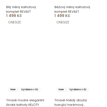
Bílý lněný kalhotový
Béžový lněný kalhotový
komplet REVILET
komplet REVILET
1 499 Kč
1 499 Kč
ONESIZE
ONESIZE
New
Vyrobeno v EU
New
Vyrobeno v EU
Tmavě modré elegantní
Tmavě hnědý dlouhý
široké kalhoty KELOTY
tvarující harémový