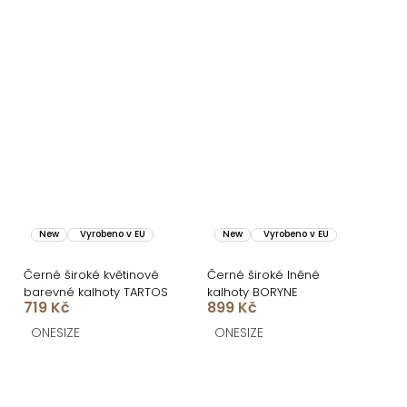
New
Vyrobeno v EU
New
Vyrobeno v EU
Černé široké květinové
Černé široké lněné
barevné kalhoty TARTOS
kalhoty BORYNE
719 Kč
899 Kč
ONESIZE
ONESIZE