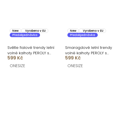
New
Vyrobeno v EU
New
Vyrobeno v EU
Předobjednávka
Předobjednávka
Světle fialové trendy letní
Smaragdové letní trendy
volné kalhoty PEROLY s
volné kalhoty PEROLY s
599 Kč
599 Kč
rozparky
rozparky
ONESIZE
ONESIZE