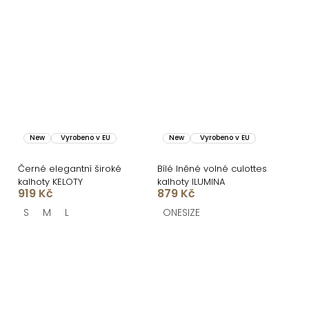
New
Vyrobeno v EU
New
Vyrobeno v EU
Černé elegantní široké
Bílé lněné volné culottes
kalhoty KELOTY
kalhoty ILUMINA
919 Kč
879 Kč
S
M
L
ONESIZE