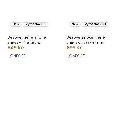
New
Vyrobeno v EU
New
Vyrobeno v EU
Béžové lněné široké
Béžové široké lněné
kalhoty GLADIOLA
kalhoty BORYNE na
849 Kč
899 Kč
šňůrku
ONESIZE
ONESIZE