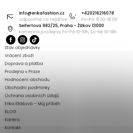
Z
á
info
@
erikafashion.cz
+420216216078
p
odpovíme co nejdříve
Po-Pá: 8:00-18:00
Seifertova 982/25, Praha - Žižkov 13000
a
kamenná prodejna, Po-Pá 10-19h, So-Ne 10-18h
t
í
Stav objednávky
Vrácení zboží
Doprava a platba
Prodejna v Praze
Hodnocení obchodu
Obchodní podmínky
Ochrana osobních údajů
Erika Eliášová – Můj příběh
BLOG
Kariéra
Kontakt