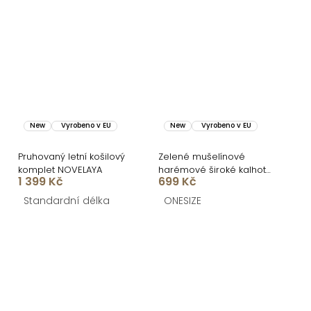
New
Vyrobeno v EU
New
Vyrobeno v EU
Pruhovaný letní košilový
Zelené mušelínové
komplet NOVELAYA
harémové široké kalhoty
1 399 Kč
699 Kč
PIREUSA
Standardní délka
ONESIZE