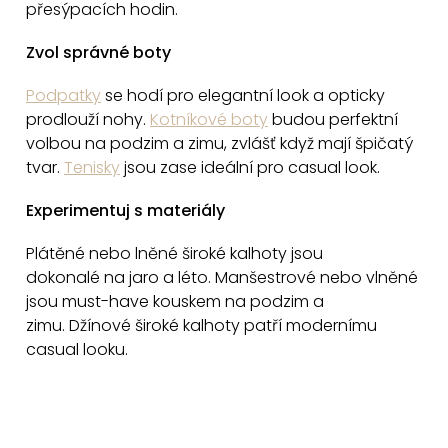
přesýpacích hodin.
s
u
Zvol správné boty
Podpatky
se hodí pro elegantní look a opticky
prodlouží nohy.
Kotníkové boty
budou p
erfektní
volbou na podzim a zimu, zvlášť když mají špičatý
tvar.
Tenisky
jsou zase ideální p
ro casual look.
Experimentuj s materiály
Plátěné nebo lněné široké kalhoty jsou
dokonalé
na jaro a léto.
Manšestrové nebo vlněné
jsou must-have kouskem
na podzim a
zimu.
Džínové široké kalhoty patří
modernímu
casual looku.