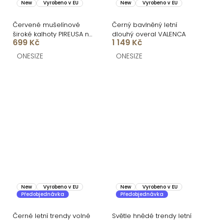
New
Vyrobeno v EU
New
Vyrobeno v EU
Červené mušelínové
Černý bavlněný letní
široké kalhoty PIREUSA na
dlouhý overal VALENCA
699 Kč
1 149 Kč
šňůrku
ONESIZE
ONESIZE
New
Vyrobeno v EU
New
Vyrobeno v EU
Předobjednávka
Předobjednávka
Černé letní trendy volné
Světle hnědé trendy letní