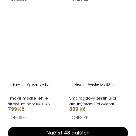
New
Vyrobeno v EU
New
Vyrobeno v EU
Tmavě modré lehké
Smaragdový zeštíhlující
široké kalhoty KALITAS
dlouhý stahující overal
799 Kč
889 Kč
TRISERA
ONESIZE
ONESIZE
Načíst 48 dalších