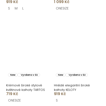
919 Kč
1 099 Kč
overal AZURIO
S
M
L
ONESIZE
New
Vyrobeno v EU
New
Vyrobeno v EU
Krémové široké stylové
Hnědé elegantní široké
květinové kalhoty TARTOS
kalhoty KELOTY
719 Kč
919 Kč
ONESIZE
S