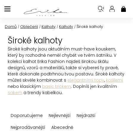
Přejít
na
NÁK
KOŠ
obsah
Domů
Oblečení
Kalhoty
Kalhoty
Široké kalhoty
/
/
/
/
Široké kalhoty
Široké kalhoty jsou aktuálním must-have kouskem,
který by rozhodně neměl chybět ve tvém šatníku. V
kolekci kalhot Erika Fashion najdeš širokou škálu
designů, vzorů a materiálů, takže si vybereš ty pravé,
které dokonale podtrhnou tvou postavu. Široké kalhoty
můžeš skvěle kombinovat s
elegantními topy
,
košilemi
nebo klasickým
basic tričkem
. Doplníš jen kvalitním
sakem
a trendy kabelkou.
Ř
Doporučujeme
Nejlevnější
Nejdražší
a
z
Nejprodávanější
Abecedně