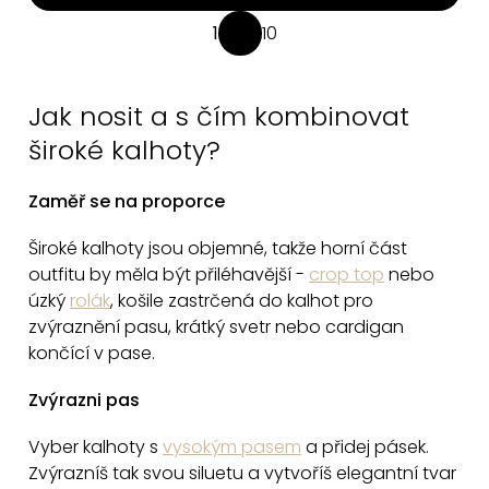
O
1
10
S
v
t
l
r
á
Jak nosit a s čím kombinovat
á
d
n
široké kalhoty?
a
k
c
o
Zaměř se na proporce
v
í
á
Široké kalhoty jsou objemné, takže horní část
p
n
outfitu by měla být přiléhavější -
c
rop top
nebo
r
í
úzký
rolák
, k
ošile zastrčená do kalhot
pro
v
zvýraznění pasu, k
rátký svetr
nebo cardigan
k
končící v pase.
y
v
Zvýrazni pas
ý
Vyber kalhoty s
vysokým pasem
a přidej pásek.
p
Zvýrazníš tak svou siluetu a vytvoříš elegantní tvar
i