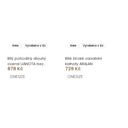
New
Vyrobeno v EU
New
Vyrobeno v EU
Bílý pohodlný dlouhý
Bílé široké variabilní
overal UANOTA bez
kalhoty ARALAN
878 Kč
729 Kč
ramínek
ONESIZE
ONESIZE