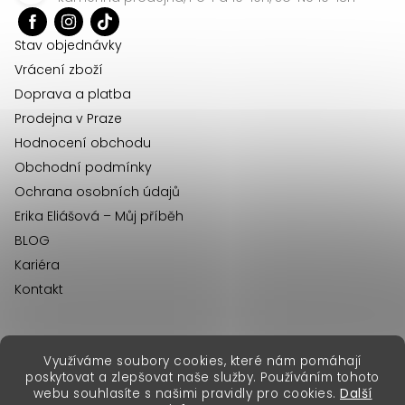
t
í
Stav objednávky
Vrácení zboží
Doprava a platba
Prodejna v Praze
Hodnocení obchodu
Obchodní podmínky
Ochrana osobních údajů
Erika Eliášová – Můj příběh
BLOG
Kariéra
Kontakt
Využíváme soubory cookies, které nám pomáhají
erikafashion.sk
poskytovat a zlepšovat naše služby. Používáním tohoto
Copyright 2026
Erika Fashion
. Všechna práva vyhrazena.
webu souhlasíte s našimi pravidly pro cookies.
Další