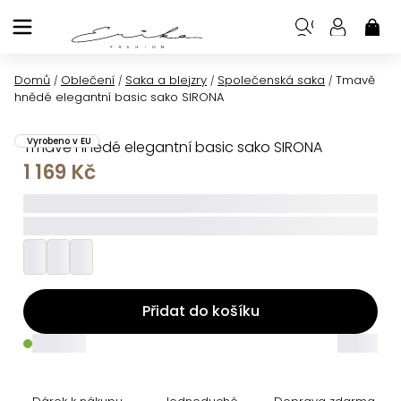
Přejít
na
NÁK
KOŠ
obsah
Domů
Oblečení
Saka a blejzry
Společenská saka
Tmavě
/
/
/
/
hnědé elegantní basic sako SIRONA
Vyrobeno v EU
Tmavě hnědé elegantní basic sako SIRONA
1 169 Kč
_____
_________
Přidat do košíku
_____
_____