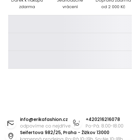
Dárek k nákupu
Jednoduché
Doprava zdarma
zdarma
vrácení
od 2 000 Kč
________
________
________
Z
á
info
@
erikafashion.cz
+420216216078
p
odpovíme co nejdříve
Po-Pá: 8:00-18:00
Seifertova 982/25, Praha - Žižkov 13000
a
kamenná prodejna, Po-Pá 10-19h, So-Ne 10-18h