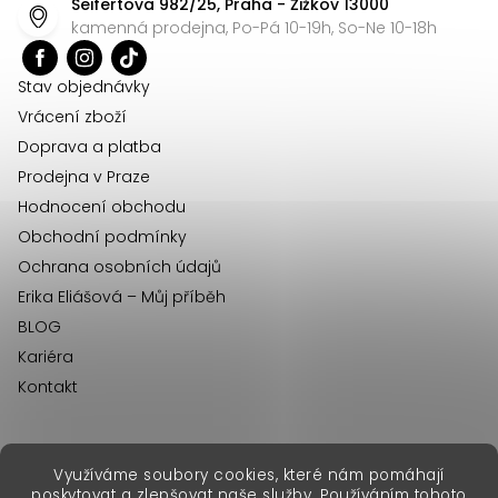
Seifertova 982/25, Praha - Žižkov 13000
a
kamenná prodejna, Po-Pá 10-19h, So-Ne 10-18h
t
í
Stav objednávky
Vrácení zboží
Doprava a platba
Prodejna v Praze
Hodnocení obchodu
Obchodní podmínky
Ochrana osobních údajů
Erika Eliášová – Můj příběh
BLOG
Kariéra
Kontakt
Využíváme soubory cookies, které nám pomáhají
erikafashion.sk
poskytovat a zlepšovat naše služby. Používáním tohoto