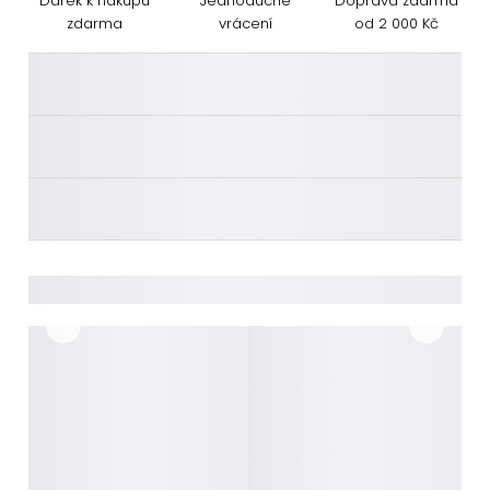
Dárek k nákupu
Jednoduché
Doprava zdarma
zdarma
vrácení
od 2 000 Kč
________
________
________