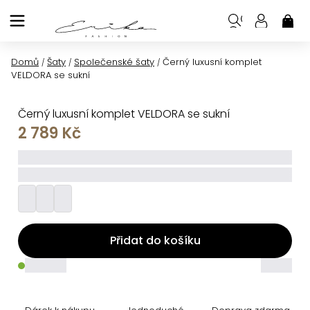
Přejít
na
NÁK
KOŠ
obsah
Domů
Šaty
Společenské šaty
Černý luxusní komplet
/
/
/
VELDORA se sukní
Černý luxusní komplet VELDORA se sukní
2 789 Kč
_____
_________
Přidat do košíku
_____
_____