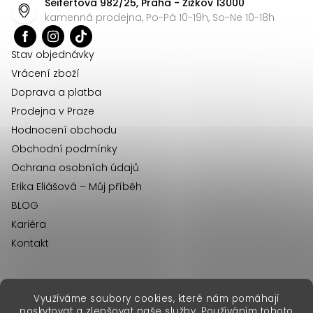
Seifertova 982/25, Praha - Žižkov 13000
a
kamenná prodejna, Po-Pá 10-19h, So-Ne 10-18h
t
í
Stav objednávky
Vrácení zboží
Doprava a platba
Prodejna v Praze
Hodnocení obchodu
Obchodní podmínky
Ochrana osobních údajů
Erika Eliášová – Můj příběh
BLOG
Kariéra
Kontakt
Využíváme soubory cookies, které nám pomáhají
erikafashion.sk
poskytovat a zlepšovat naše služby. Používáním tohoto