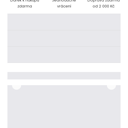
Dárek k nákupu
Jednoduché
Doprava zdarma
zdarma
vrácení
od 2 000 Kč
________
________
________