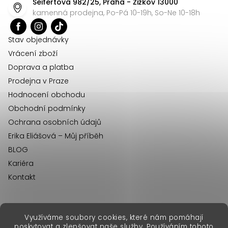
Seifertova 982/25, Praha - Žižkov 13000
a
kamenná prodejna, Po-Pá 10-19h, So-Ne 10-18h
t
í
Stav objednávky
Vrácení zboží
Doprava a platba
Prodejna v Praze
Hodnocení obchodu
Obchodní podmínky
Ochrana osobních údajů
Erika Eliášová – Můj příběh
BLOG
Kariéra
Kontakt
Využíváme soubory cookies, které nám pomáhají
erikafashion.sk
poskytovat a zlepšovat naše služby. Používáním tohoto