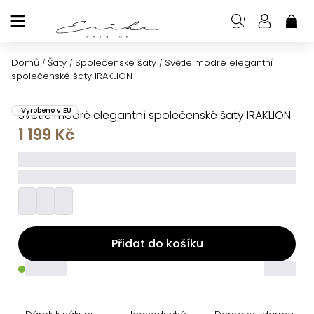
Přejít
na
NÁK
KOŠ
obsah
Domů
Šaty
Společenské šaty
Světle modré elegantní
/
/
/
společenské šaty IRAKLION
Vyrobeno v EU
Světle modré elegantní společenské šaty IRAKLION
1 199 Kč
_____
_________
Přidat do košíku
_____
_____