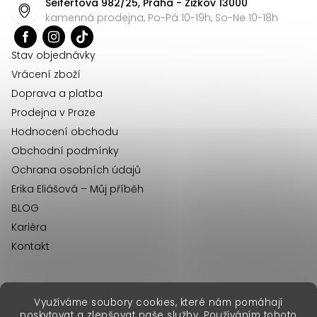
Seifertova 982/25, Praha - Žižkov 13000
a
kamenná prodejna, Po-Pá 10-19h, So-Ne 10-18h
t
í
Stav objednávky
Vrácení zboží
Doprava a platba
Prodejna v Praze
Hodnocení obchodu
Obchodní podmínky
Ochrana osobních údajů
Erika Eliášová – Můj příběh
BLOG
Kariéra
Kontakt
Využíváme soubory cookies, které nám pomáhají
erikafashion.sk
poskytovat a zlepšovat naše služby. Používáním tohoto