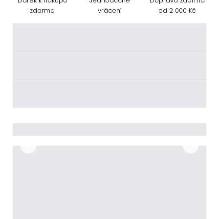
Dárek k nákupu
Jednoduché
Doprava zdarma
zdarma
vrácení
od 2 000 Kč
________
________
________