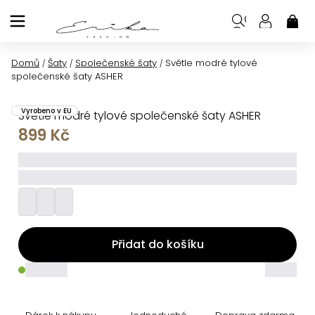
Přejít
na
NÁK
KOŠ
obsah
Domů
Šaty
Společenské šaty
Světle modré tylové
/
/
/
společenské šaty ASHER
Vyrobeno v EU
Světle modré tylové společenské šaty ASHER
899 Kč
_____
_________
Přidat do košíku
_____
_____