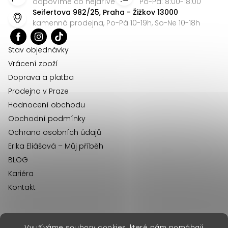
p
odpovíme co nejdříve
Po-Pá: 8:00-18:00
Seifertova 982/25, Praha - Žižkov 13000
a
kamenná prodejna, Po-Pá 10-19h, So-Ne 10-18h
t
í
Stav objednávky
Vrácení zboží
Doprava a platba
Prodejna v Praze
Hodnocení obchodu
Obchodní podmínky
Ochrana osobních údajů
Erika Eliášová – Můj příběh
BLOG
Kariéra
Kontakt
Využíváme soubory cookies, které nám pomáhají