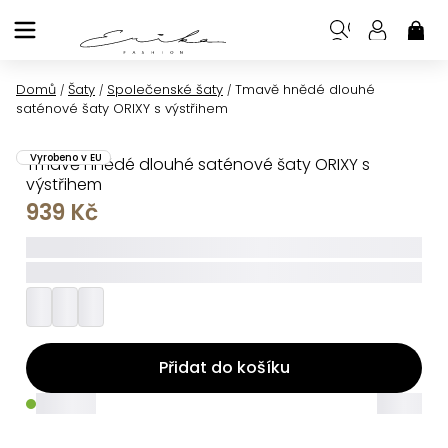
Přejít
na
NÁK
KOŠ
obsah
Domů
Šaty
Společenské šaty
Tmavě hnědé dlouhé
/
/
/
saténové šaty ORIXY s výstřihem
Vyrobeno v EU
Tmavě hnědé dlouhé saténové šaty ORIXY s
výstřihem
939 Kč
_____
_________
Přidat do košíku
_____
_____