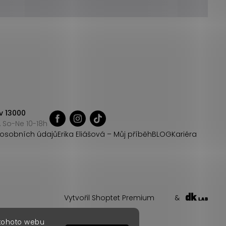
v 13000
 So-Ne 10-18h
osobních údajů
Erika Eliášová – Můj příběh
BLOG
Kariéra
Vytvořil Shoptet Premium
&
 tohoto webu