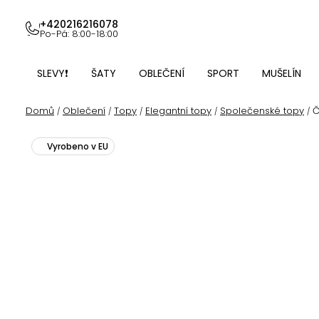
Přejít
na
+420216216078
Po-Pá: 8:00-18:00
obsah
SLEVY❗
ŠATY
OBLEČENÍ
SPORT
MUŠELÍN
Domů
Oblečení
Topy
Elegantní topy
Společenské topy
Č
/
/
/
/
/
Vyrobeno v EU