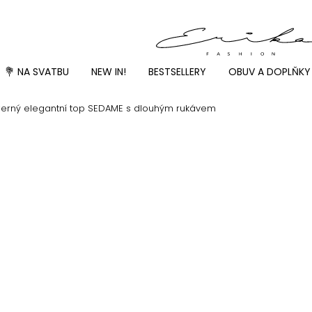
💐 NA SVATBU
NEW IN!
BESTSELLERY
OBUV A DOPLŇKY
erný elegantní top SEDAME s dlouhým rukávem