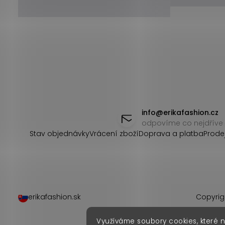
Z
á
info
@
erikafashion.cz
odpovíme co nejdříve
p
Stav objednávky
Vrácení zboží
Doprava a platba
Prode
a
t
í
erikafashion.sk
Copyrig
Využíváme soubory cookies, které 