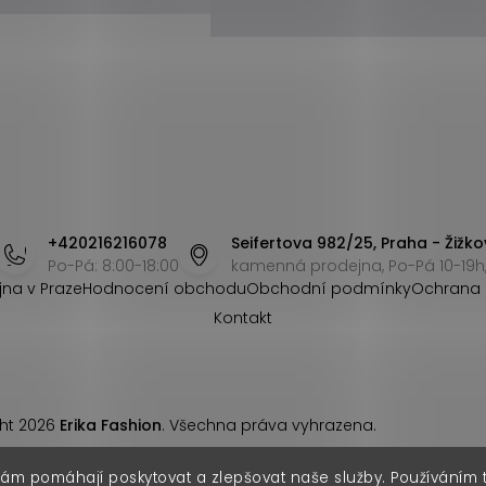
+420216216078
Seifertova 982/25, Praha - Žižko
Po-Pá: 8:00-18:00
kamenná prodejna, Po-Pá 10-19h,
jna v Praze
Hodnocení obchodu
Obchodní podmínky
Ochrana 
Kontakt
ht 2026
Erika Fashion
. Všechna práva vyhrazena.
nám pomáhají poskytovat a zlepšovat naše služby. Používáním