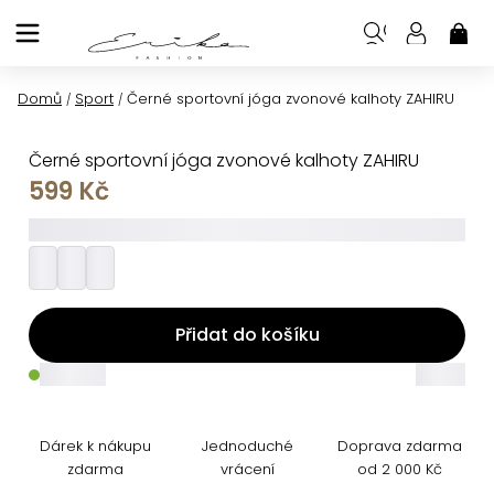
Přejít
na
NÁK
KOŠ
obsah
Domů
Sport
Černé sportovní jóga zvonové kalhoty ZAHIRU
/
/
Černé sportovní jóga zvonové kalhoty ZAHIRU
599 Kč
_________
Přidat do košíku
_____
_____
Dárek k nákupu
Jednoduché
Doprava zdarma
zdarma
vrácení
od 2 000 Kč