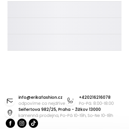
________
________
________
Z
á
info
@
erikafashion.cz
+420216216078
p
odpovíme co nejdříve
Po-Pá: 8:00-18:00
Seifertova 982/25, Praha - Žižkov 13000
a
kamenná prodejna, Po-Pá 10-19h, So-Ne 10-18h
t