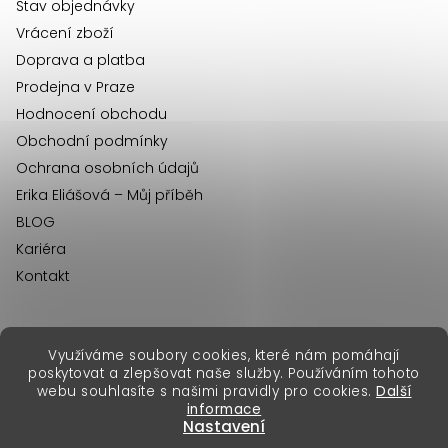
í
Stav objednávky
Vrácení zboží
Doprava a platba
Prodejna v Praze
Hodnocení obchodu
Obchodní podmínky
Ochrana osobních údajů
Erika Eliášová – Můj příběh
BLOG
Kariéra
Kontakt
Využíváme soubory cookies, které nám pomáhají
erikafashion.sk
poskytovat a zlepšovat naše služby. Používáním tohoto
Copyright 2026
Erika Fashion
. Všechna práva vyhrazena.
webu souhlasíte s našimi pravidly pro cookies.
Další
Vytvořil Shoptet Premium
&
informace
Nastavení