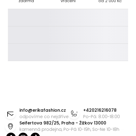
zdarma
vrácení
od 2 000 Kč
________
________
________
Z
á
info
@
erikafashion.cz
+420216216078
p
odpovíme co nejdříve
Po-Pá: 8:00-18:00
Seifertova 982/25, Praha - Žižkov 13000
a
kamenná prodejna, Po-Pá 10-19h, So-Ne 10-18h