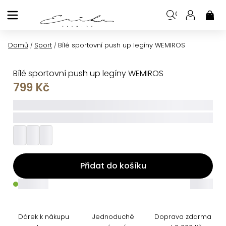
Přejít
na
NÁK
KOŠ
obsah
Domů
Sport
Bílé sportovní push up legíny WEMIROS
/
/
Bílé sportovní push up legíny WEMIROS
799 Kč
_____
_________
Přidat do košíku
_____
_____
Dárek k nákupu
Jednoduché
Doprava zdarma