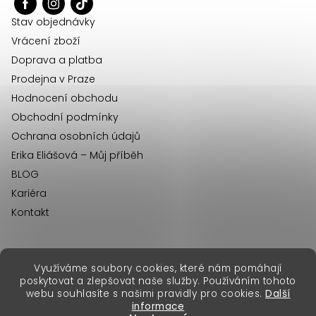
t
í
Stav objednávky
Vrácení zboží
Doprava a platba
Prodejna v Praze
Hodnocení obchodu
Obchodní podmínky
Ochrana osobních údajů
Erika Eliášová – Můj příběh
BLOG
Kariéra
Kontakt
Využíváme soubory cookies, které nám pomáhají
erikafashion.sk
poskytovat a zlepšovat naše služby. Používáním tohoto
Copyright 2026
Erika Fashion
. Všechna práva vyhrazena.
webu souhlasíte s našimi pravidly pro cookies.
Další
Vytvořil Shoptet Premium
&
informace