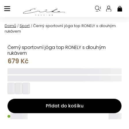
Přejít
na
NÁK
KOŠ
obsah
Domů
Sport
Černý sportovní jóga top RONELY s dlouhým
/
/
rukávem
Černý sportovní jóga top RONELY s dlouhým
rukávem
679 Kč
_____
_________
Přidat do košíku
_____
_____