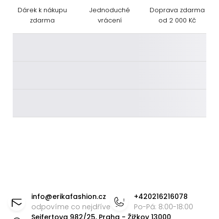
Dárek k nákupu
Jednoduché
Doprava zdarma
zdarma
vrácení
od 2 000 Kč
________
________
________
Z
á
info
@
erikafashion.cz
+420216216078
p
odpovíme co nejdříve
Po-Pá: 8:00-18:00
Seifertova 982/25, Praha - Žižkov 13000