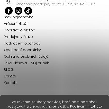
a
kamenná prodejna, Po-Pá 10-19h, So-Ne 10-18h
t
í
Stav objednávky
Vrácení zboží
Doprava a platba
Prodejna v Praze
Hodnocení obchodu
Obchodní podmínky
Ochrana osobních údajů
Erika Eliášová – Můj příběh
BLOG
Kariéra
Kontakt
Využíváme soubory cookies, které nám pomáhají
erikafashion.sk
poskytovat a zlepšovat naše služby. Používáním tohoto