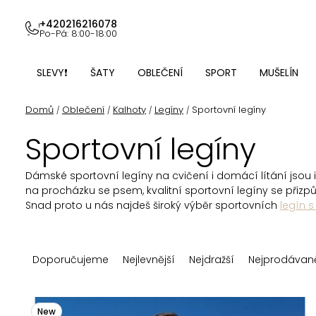
Přejít
na
+420216216078
Po-Pá: 8:00-18:00
obsah
SLEVY❗
ŠATY
OBLEČENÍ
SPORT
MUŠELÍN
Domů
Oblečení
Kalhoty
Legíny
Sportovní legíny
/
/
/
/
Sportovní legíny
Dámské sportovní legíny na cvičení i domácí lítání jsou i
na procházku se psem, kvalitní sportovní legíny se přizpů
Snad proto u nás najdeš široký výběr sportovních
legín 
Ř
Doporučujeme
Nejlevnější
Nejdražší
Nejprodávaně
a
z
V
New