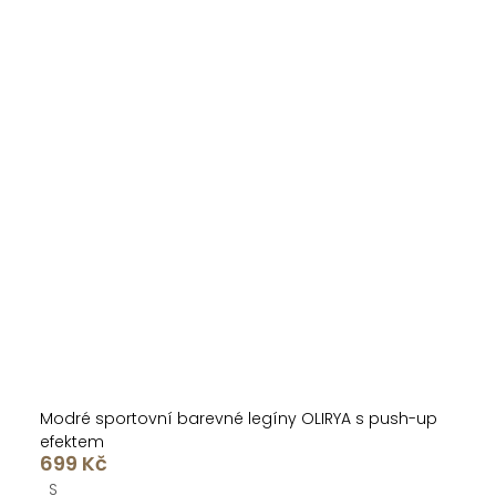
Modré sportovní barevné legíny OLIRYA s push-up
efektem
699 Kč
S