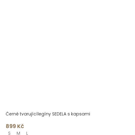
Černé tvarujícílegíny SEDELA s kapsami
899 Kč
S
M
L