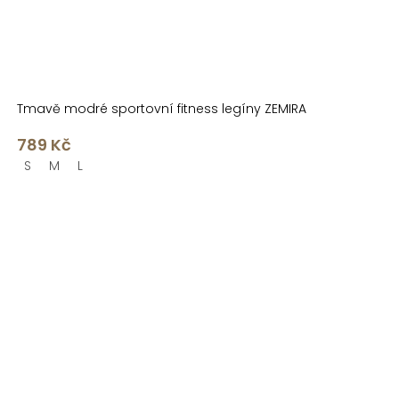
Tmavě modré sportovní fitness legíny ZEMIRA
789 Kč
S
M
L