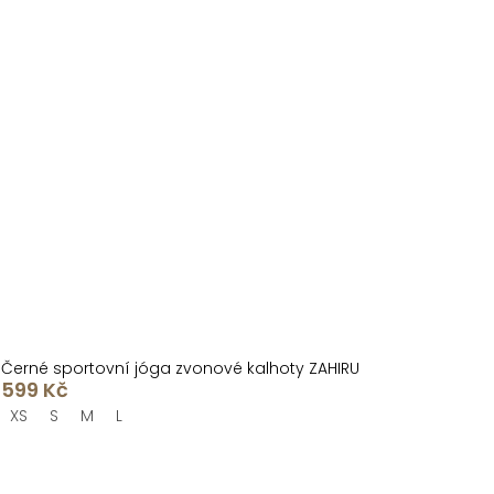
Černé sportovní jóga zvonové kalhoty ZAHIRU
599 Kč
XS
S
M
L