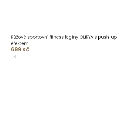
Růžové sportovní fitness legíny OLIRYA s push-up
efektem
699 Kč
S