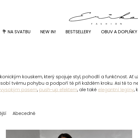
💐 NA SVATBU
NEW IN!
BESTSELLERY
OBUV A DOPLŇKY
konickým kouskem, který spojuje styl, pohodlí a funkčnost. Ať u
sobí tvému pohybu a podpoří tě při každém kroku. Asi tě to nepř
s vysokým pasem
,
push-up efektem
, ale také
elegantní legíny
,
jší
Abecedně