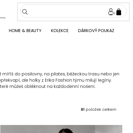
NÁKU
KOŠÍ
HOME & BEAUTY
KOLEKCE
DÁRKOVÝ POUKAZ
ž míříš do posilovny, na pilates, běžeckou trasu nebo jen
ekvapí, ale holky z Erika Fashion týmu milují legíny.
 které můžeš obléknout na každodenní nošení.
81
položek celkem