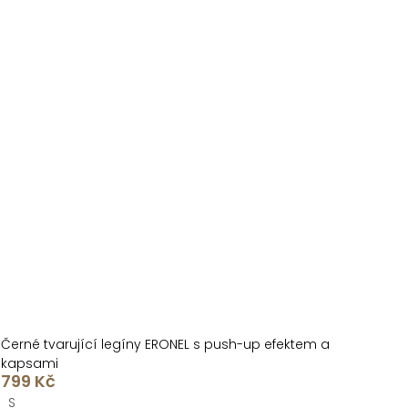
Černé tvarující legíny ERONEL s push-up efektem a
kapsami
799 Kč
S