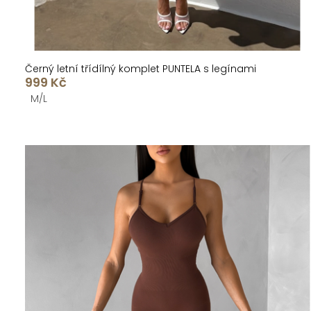
ů
Černý letní třídílný komplet PUNTELA s legínami
999 Kč
M/L