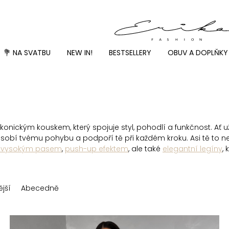
💐 NA SVATBU
NEW IN!
BESTSELLERY
OBUV A DOPLŇKY
konickým kouskem, který spojuje styl, pohodlí a funkčnost. Ať u
sobí tvému pohybu a podpoří tě při každém kroku. Asi tě to nepř
s vysokým pasem
,
push-up efektem
, ale také
elegantní legíny
,
jší
Abecedně