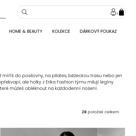
NÁKU
KOŠÍ
HOME & BEAUTY
KOLEKCE
DÁRKOVÝ POUKAZ
ž míříš do posilovny, na pilates, běžeckou trasu nebo jen
ekvapí, ale holky z Erika Fashion týmu milují legíny.
 které můžeš obléknout na každodenní nošení.
28
položek celkem