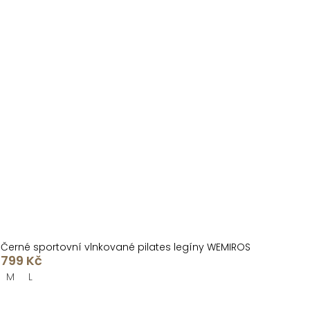
Černé sportovní vlnkované pilates legíny WEMIROS
799 Kč
M
L