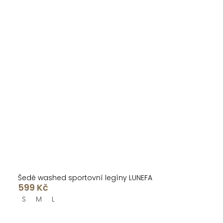
Šedé washed sportovní legíny LUNEFA
599 Kč
S
M
L