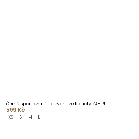
Černé sportovní jóga zvonové kalhoty ZAHIRU
599 Kč
XS
S
M
L