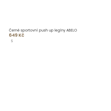
Černé sportovní push up legíny ABELO
649 Kč
S