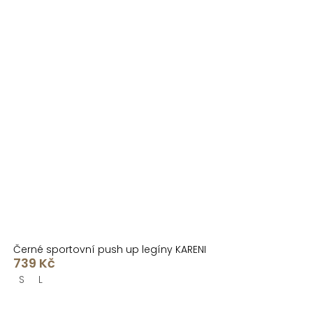
Černé sportovní push up legíny KARENI
739 Kč
S
L