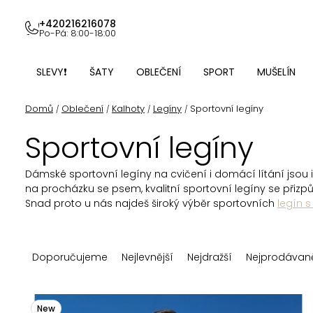
Přejít
na
+420216216078
Po-Pá: 8:00-18:00
obsah
SLEVY❗
ŠATY
OBLEČENÍ
SPORT
MUŠELÍN
Domů
Oblečení
Kalhoty
Legíny
Sportovní legíny
/
/
/
/
Sportovní legíny
Dámské sportovní legíny na cvičení i domácí lítání jsou i
na procházku se psem, kvalitní sportovní legíny se přizpů
Snad proto u nás najdeš široký výběr sportovních
legín 
Ř
Doporučujeme
Nejlevnější
Nejdražší
Nejprodávaně
a
z
V
New