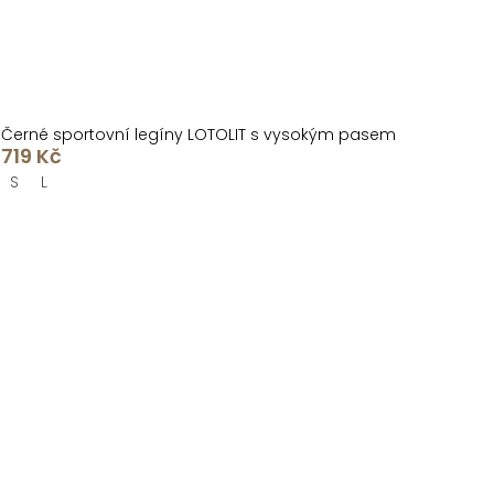
Černé sportovní legíny LOTOLIT s vysokým pasem
719 Kč
S
L