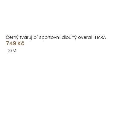
Černý tvarující sportovní dlouhý overal THARA
749 Kč
S/M