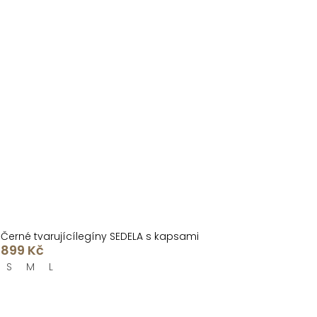
Černé tvarujícílegíny SEDELA s kapsami
899 Kč
S
M
L