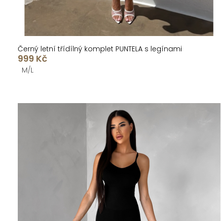
ů
Černý letní třídílný komplet PUNTELA s legínami
999 Kč
M/L