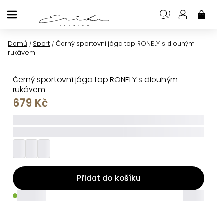
Přejít
na
NÁK
KOŠ
obsah
Domů
Sport
Černý sportovní jóga top RONELY s dlouhým
/
/
rukávem
Černý sportovní jóga top RONELY s dlouhým
rukávem
679 Kč
_____
_________
Přidat do košíku
_____
_____