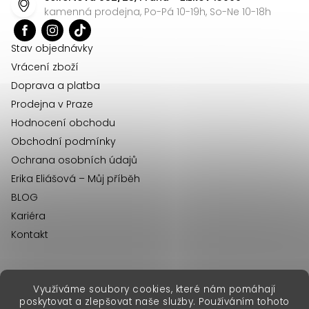
a
kamenná prodejna, Po-Pá 10-19h, So-Ne 10-18h
t
í
Stav objednávky
Vrácení zboží
Doprava a platba
Prodejna v Praze
Hodnocení obchodu
Obchodní podmínky
Ochrana osobních údajů
Erika Eliášová – Můj příběh
BLOG
Kariéra
Kontakt
Využíváme soubory cookies, které nám pomáhají
erikafashion.sk
poskytovat a zlepšovat naše služby. Používáním tohoto