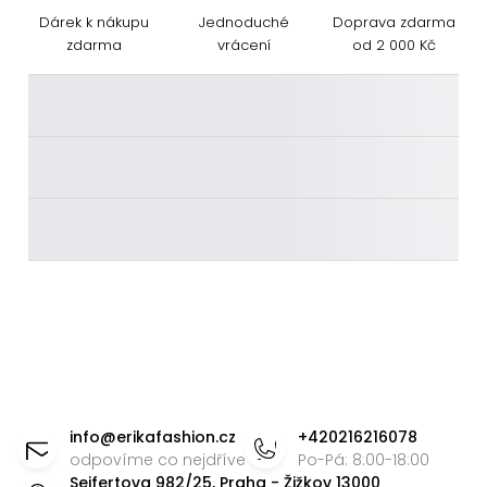
Dárek k nákupu
Jednoduché
Doprava zdarma
zdarma
vrácení
od 2 000 Kč
________
________
________
Z
á
info
@
erikafashion.cz
+420216216078
p
odpovíme co nejdříve
Po-Pá: 8:00-18:00
Seifertova 982/25, Praha - Žižkov 13000