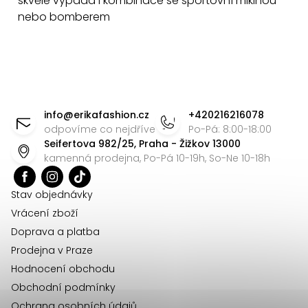
p
skvěle vypadá i kombinace se sportovní mikinou
nebo bomberem
r
v
k
y
Z
v
ý
á
info
@
erikafashion.cz
+420216216078
p
p
odpovíme co nejdříve
Po-Pá: 8:00-18:00
i
Seifertova 982/25, Praha - Žižkov 13000
a
kamenná prodejna, Po-Pá 10-19h, So-Ne 10-18h
s
t
u
í
Stav objednávky
Vrácení zboží
Doprava a platba
Prodejna v Praze
Hodnocení obchodu
Obchodní podmínky
Ochrana osobních údajů