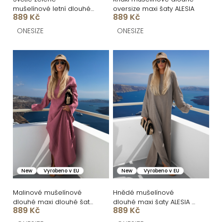
ů
u
mušelínové letní dlouhé
oversize maxi šaty ALESIA
k
889 Kč
889 Kč
maxi šaty ALESIA
t
ONESIZE
ONESIZE
ů
New
Vyrobeno v EU
New
Vyrobeno v EU
Malinové mušelínové
Hnědé mušelínové
dlouhé maxi dlouhé šaty
dlouhé maxi šaty ALESIA s
889 Kč
889 Kč
ALESIA
dlouhým rukávem