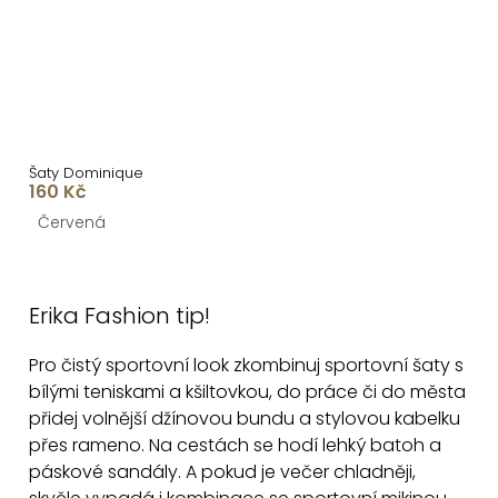
Šaty Dominique
160 Kč
Červená
O
v
Erika Fashion tip!
l
á
Pro čistý sportovní look zkombinuj sportovní šaty s
d
bílými teniskami a kšiltovkou, do práce či do města
a
přidej volnější džínovou bundu a stylovou kabelku
c
přes rameno. Na cestách se hodí lehký batoh a
í
páskové sandály. A pokud je večer chladněji,