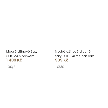
Modré džínové šaty
Modré džínové dlouhé
CHOMA s páskem
šaty CHEETAHY s páskem
1 489 Kč
909 Kč
XS/S
XS/S