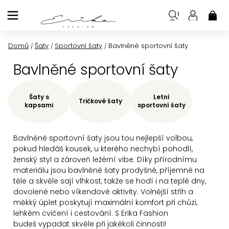
Přejít
na
NÁK
KOŠ
obsah
Domů
Šaty
Sportovní šaty
Bavlněné sportovní šaty
/
/
/
Bavlněné sportovní šaty
Šaty s
Letní
Tričkové šaty
kapsami
sportovní šaty
Bavlněné sportovní šaty jsou tou nejlepší volbou,
pokud hledáš kousek, u kterého nechybí pohodlí,
ženský styl a zároveň ležérní vibe. Díky přírodnímu
materiálu jsou bavlněné šaty prodyšné, příjemné na
těle a skvěle sají vlhkost, takže se hodí i na teplé dny,
dovolené nebo víkendové aktivity. Volnější střih a
měkký úplet poskytují maximální komfort při chůzi,
lehkém cvičení i cestování. S Erika Fashion
budeš
vypadat skvěle při jakékoli činnosti!