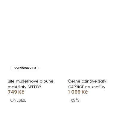
Vyrobeno v EU
Bílé mušelínové dlouhé
Černé džínové šaty
maxi šaty SPEEDY
CAPRICE na knoflíky
749 Kč
1 099 Kč
ONESIZE
XS/S