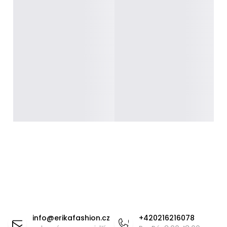
Z
á
info
@
erikafashion.cz
+420216216078