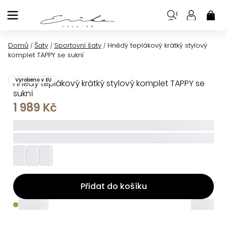
Přejít
na
NÁK
KOŠ
obsah
Domů
Šaty
Sportovní šaty
Hnědý teplákový krátký stylový
/
/
/
komplet TAPPY se sukní
Vyrobeno v EU
Hnědý teplákový krátký stylový komplet TAPPY se
sukní
1 989 Kč
_____
_________
Přidat do košíku
_____
_____