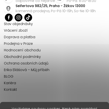
p
odpovíme co nejdříve
Po-Pá: 8:00-18:00
Seifertova 982/25, Praha - Žižkov 13000
a
kamenná prodejna, Po-Pá 10-19h, So-Ne 10-18h
t
í
Stav objednávky
Vrácení zboží
Doprava a platba
Prodejna v Praze
Hodnocení obchodu
Obchodní podmínky
Ochrana osobních údajů
Erika Eliášová – Můj příběh
BLOG
Kariéra
Kontakt
Využíváme soubory cookies, které nám pomáhají