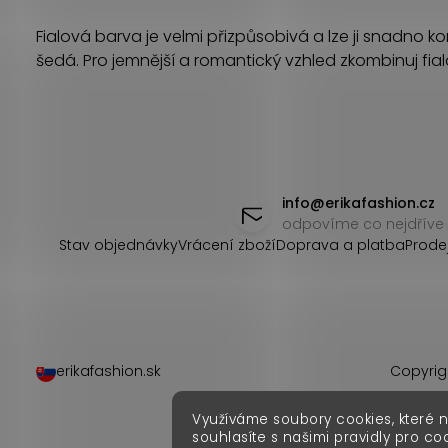
v
Fialová barva je velmi přizpůsobivá a lze ji snadno ko
l
šedá. Pro jemnější a romantický vzhled zkombinuj fi
á
d
a
Z
c
á
info
@
erikafashion.cz
í
odpovíme co nejdříve
p
Stav objednávky
Vrácení zboží
Doprava a platba
Prode
p
a
r
t
v
í
k
erikafashion.sk
Copyrig
y
Využíváme soubory cookies, které 
souhlasíte s našimi pravidly pro co