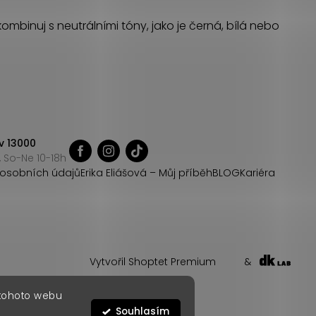
kombinuj s neutrálními tóny, jako je černá, bílá nebo
v 13000
 So-Ne 10-18h
osobních údajů
Erika Eliášová – Můj příběh
BLOG
Kariéra
Vytvořil Shoptet Premium
&
 tohoto webu
Souhlasím