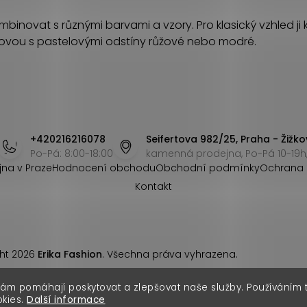
mbinovat s různými barvami a vzory. Pro klasický vzhled ji 
alovou s pastelovými odstíny růžové nebo modré.
+420216216078
Seifertova 982/25, Praha - Žižko
Po-Pá: 8:00-18:00
kamenná prodejna, Po-Pá 10-19h,
jna v Praze
Hodnocení obchodu
Obchodní podmínky
Ochrana 
Kontakt
ht 2026
Erika Fashion
. Všechna práva vyhrazena.
nám pomáhají poskytovat a zlepšovat naše služby. Používáním
okies.
Další informace