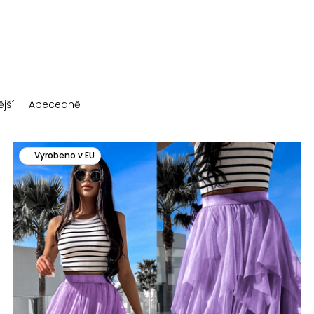
jší
Abecedně
Vyrobeno v EU