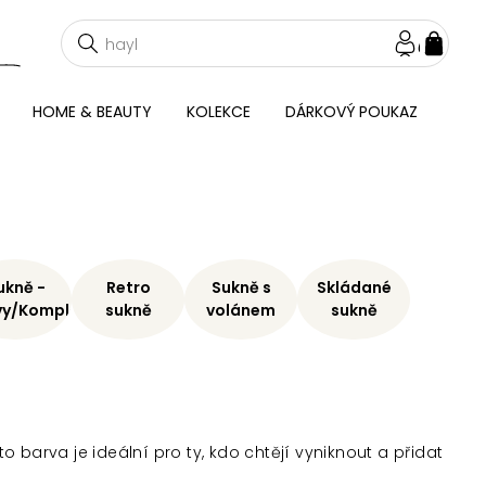
NÁKU
KOŠÍ
HOME & BEAUTY
KOLEKCE
DÁRKOVÝ POUKAZ
ukně -
Retro
Sukně s
Skládané
vy/Komplety
sukně
volánem
sukně
 barva je ideální pro ty, kdo chtějí vyniknout a přidat