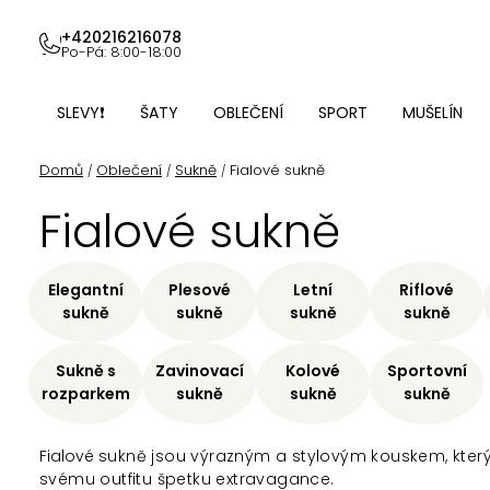
Přejít
na
+420216216078
Po-Pá: 8:00-18:00
obsah
SLEVY❗
ŠATY
OBLEČENÍ
SPORT
MUŠELÍN
Domů
Oblečení
Sukně
Fialové sukně
/
/
/
Fialové sukně
Elegantní
Plesové
Letní
Riflové
sukně
sukně
sukně
sukně
Sukně s
Zavinovací
Kolové
Sportovní
rozparkem
sukně
sukně
sukně
Fialové
sukně jsou výrazným a stylovým kouskem, který p
svému outfitu špetku extravagance.