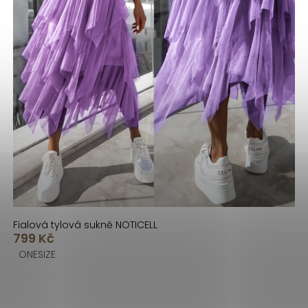
Fialová tylová sukně NOTICELL
799 Kč
ONESIZE