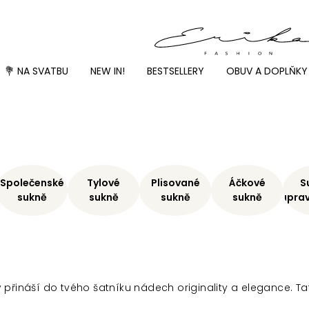
💐 NA SVATBU
NEW IN!
BESTSELLERY
OBUV A DOPLŇKY
Společenské
Tylové
Plisované
Áčkové
S
sukně
sukně
sukně
sukně
Soupra
řináší do tvého šatníku nádech originality a elegance. Tato