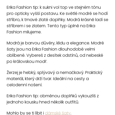
Erika Fashion tip: k sukni vol top ve stejném tónu
pro opticky vyšší postavu. Ke světlé modré se hodí
stříbro, k tmavé zlaté doplňky. Modrá krásně ladí se
stříbrem i se zlatem. Tento typ úplně na Erika
Fashion milujeme.
Modrá je barvou důvěry, klidu a elegance. Modré
šaty jsou na Erika Fashion dlouhodobě velmi
oblíbené. Vybereš z desítek odstínů, od nebeské
po královskou modř.
Žerzej je hebký, splývavý a nemačkavý. Praktický
materiál, který drží tvar. Ideální na cesty a
celodenní nošení.
Erika Fashion tip: obměnou doplňků vykouzlíš z
jednoho kousku hned několik outfitů.
Mohlo by se ti líbit i
dámské šaty
.