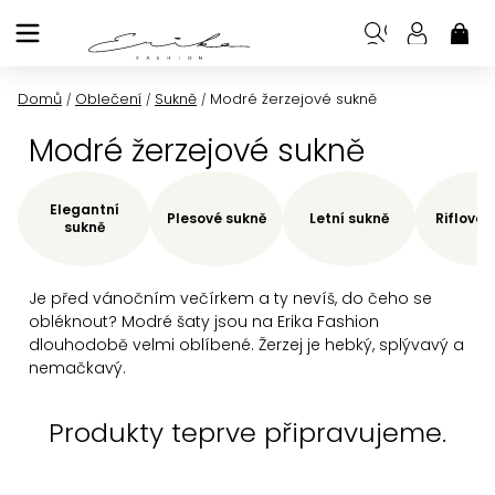
Přejít
na
NÁK
KOŠ
obsah
Domů
Oblečení
Sukně
Modré žerzejové sukně
/
/
/
Modré žerzejové sukně
Elegantní
Plesové sukně
Letní sukně
Riflové 
sukně
Je před vánočním večírkem a ty nevíš, do čeho se
obléknout? Modré šaty jsou na Erika Fashion
dlouhodobě velmi oblíbené. Žerzej je hebký, splývavý a
nemačkavý.
Produkty teprve připravujeme.