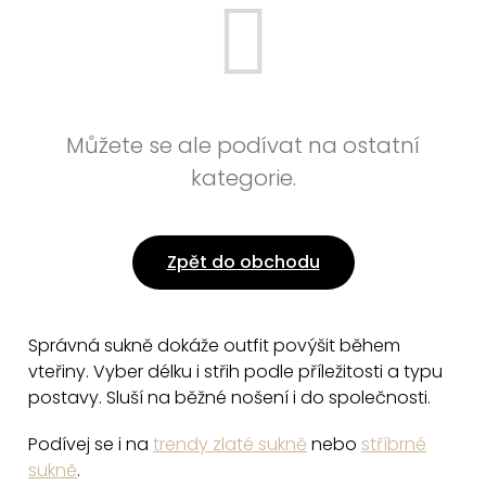
Můžete se ale podívat na ostatní
kategorie.
Zpět do obchodu
Správná sukně dokáže outfit povýšit během
vteřiny. Vyber délku i střih podle příležitosti a typu
postavy. Sluší na běžné nošení i do společnosti.
Podívej se i na
trendy zlaté sukně
nebo
stříbrné
sukně
.