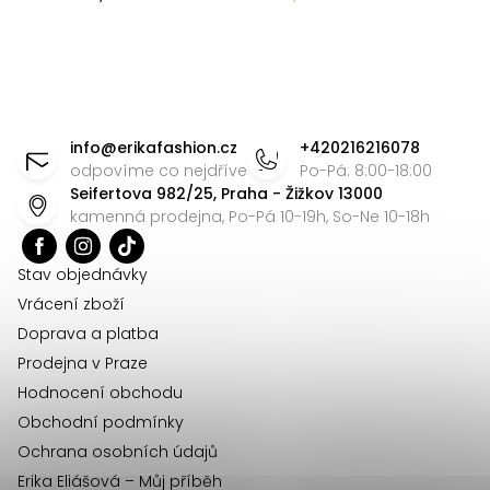
Z
á
info
@
erikafashion.cz
+420216216078
p
odpovíme co nejdříve
Po-Pá: 8:00-18:00
Seifertova 982/25, Praha - Žižkov 13000
a
kamenná prodejna, Po-Pá 10-19h, So-Ne 10-18h
t
í
Stav objednávky
Vrácení zboží
Doprava a platba
Prodejna v Praze
Hodnocení obchodu
Obchodní podmínky
Ochrana osobních údajů
Erika Eliášová – Můj příběh