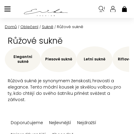
Přejít
na
NÁK
KOŠ
obsah
Domů
Oblečení
Sukně
Růžové sukně
/
/
/
Růžové sukně
Elegantní
Plesové sukně
Letní sukně
Riflové 
sukně
Růžová sukně je synonymem ženskosti, hravosti a
elegance. Tento módní kousek je skvělou volbou pro
ty, kdo chtějí do svého šatníku přinést svěžest a
zářivost.
Ř
Doporučujeme
Nejlevnější
Nejdražší
a