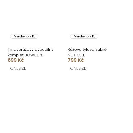
Vyrobeno v EU
Vyrobeno v EU
Tmavorůžový dvoudílný
Růžová tylová sukně
komplet BOWIEE s
NOTICELL
699 Kč
799 Kč
květinovým vzorem
ONESIZE
ONESIZE