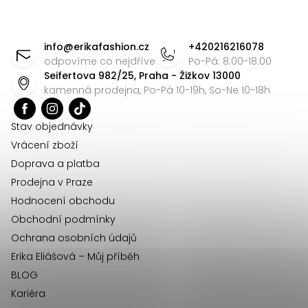
v
k
Z
y
á
info
@
erikafashion.cz
+420216216078
v
p
odpovíme co nejdříve
Po-Pá: 8:00-18:00
ý
Seifertova 982/25, Praha - Žižkov 13000
a
p
kamenná prodejna, Po-Pá 10-19h, So-Ne 10-18h
t
i
s
í
Stav objednávky
u
Vrácení zboží
Doprava a platba
Prodejna v Praze
Hodnocení obchodu
Obchodní podmínky
Ochrana osobních údajů
Erika Eliášová – Můj příběh
BLOG
Kariéra