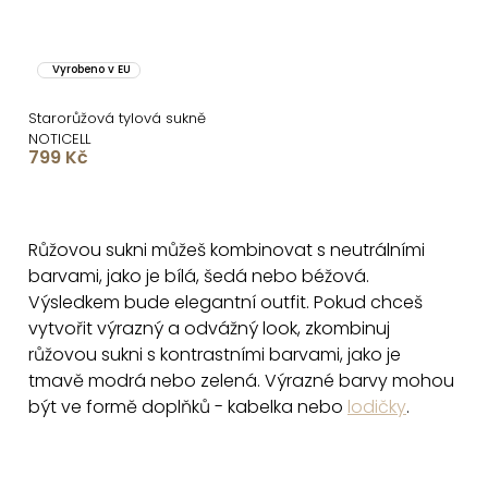
Vyrobeno v EU
Starorůžová tylová sukně
NOTICELL
799 Kč
O
v
Růžovou sukni můžeš kombinovat s neutrálními
l
barvami, jako je bílá, šedá nebo béžová.
á
Výsledkem bude elegantní outfit.
Pokud chceš
d
vytvořit výrazný a odvážný look, zkombinuj
a
růžovou sukni s kontrastními barvami, jako je
c
tmavě modrá nebo zelená. Výrazné barvy mohou
í
být ve formě doplňků - kabelka nebo
lodičky
.
p
r