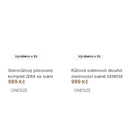
Vyrobeno v EU
Vyrobeno v EU
Starorůžový plisovaný
Růžová saténová dlouhá
komplet ZERA se sukní
zavinovací sukně DENISSE
989 Kč
999 Kč
ONESIZE
ONESIZE