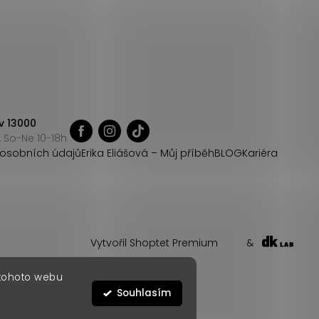
v 13000
 So-Ne 10-18h
osobních údajů
Erika Eliášová – Můj příběh
BLOG
Kariéra
Vytvořil Shoptet Premium
&
 tohoto webu
Souhlasím