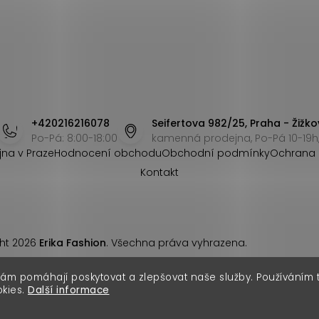
+420216216078
Seifertova 982/25, Praha - Žižko
Po-Pá: 8:00-18:00
kamenná prodejna, Po-Pá 10-19h,
jna v Praze
Hodnocení obchodu
Obchodní podmínky
Ochrana 
Kontakt
ht 2026
Erika Fashion
. Všechna práva vyhrazena.
nám pomáhají poskytovat a zlepšovat naše služby. Používáním
okies.
Další informace