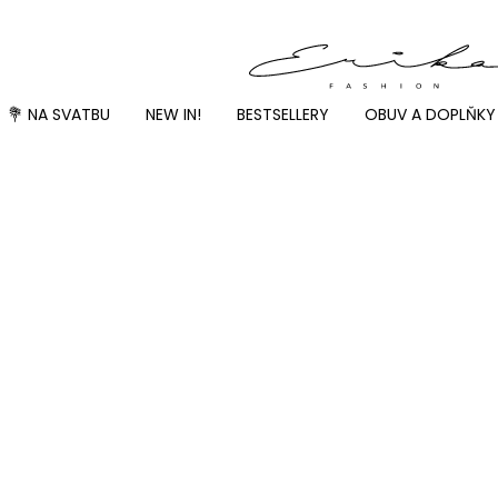
💐 NA SVATBU
NEW IN!
BESTSELLERY
OBUV A DOPLŇKY