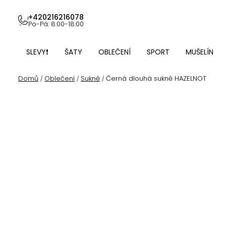
Přejít
na
+420216216078
Po-Pá: 8:00-18:00
obsah
SLEVY❗
ŠATY
OBLEČENÍ
SPORT
MUŠELÍN
Domů
Oblečení
Sukně
Černá dlouhá sukně HAZELNOT
/
/
/