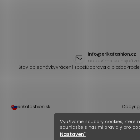
Z
á
info
@
erikafashion.cz
odpovíme co nejdříve
p
Stav objednávky
Vrácení zboží
Doprava a platba
Prode
a
t
í
erikafashion.sk
Copyrig
Využíváme soubory cookies, které 
souhlasíte s našimi pravidly pro co
Nastavení