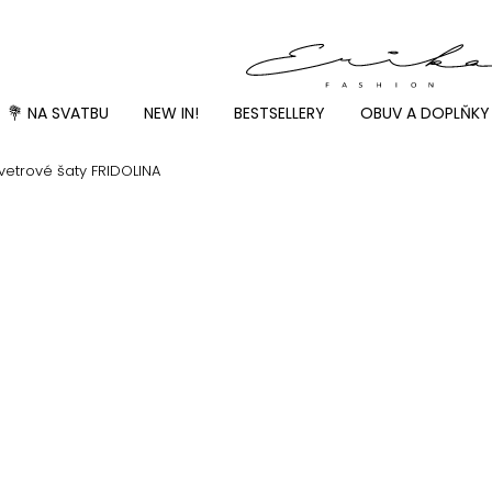
💐 NA SVATBU
NEW IN!
BESTSELLERY
OBUV A DOPLŇKY
vetrové šaty FRIDOLINA