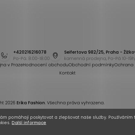
+420216216078
Seifertova 982/25, Praha - Žižko
Po-Pá: 8:00-18:00
kamenná prodejna, Po-Pá 10-19h,
jna v Praze
Hodnocení obchodu
Obchodní podmínky
Ochrana 
Kontakt
ht 2026
Erika Fashion
. Všechna práva vyhrazena.
nám pomáhají poskytovat a zlepšovat naše služby. Používáním
okies.
Další informace