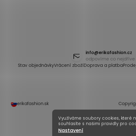
Z
á
info
@
erikafashion.cz
odpovíme co nejdříve
p
Stav objednávky
Vrácení zboží
Doprava a platba
Prode
a
t
í
erikafashion.sk
Copyrig
Využíváme soubory cookies, které 
souhlasíte s našimi pravidly pro co
Nastavení