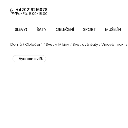
Přejít
na
+420216216078
Po-Pá: 8:00-18:00
obsah
SLEVY❗
ŠATY
OBLEČENÍ
SPORT
MUŠELÍN
Domů
Oblečení
Svetry Mikiny
Svetrové šaty
Vínové maxi s
/
/
/
/
Vyrobeno v EU