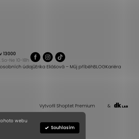
v 13000
 So-Ne 10-18h
osobních údajů
Erika Eliášová – Můj příběh
BLOG
Kariéra
Vytvořil Shoptet Premium
&
 tohoto webu
Souhlasím