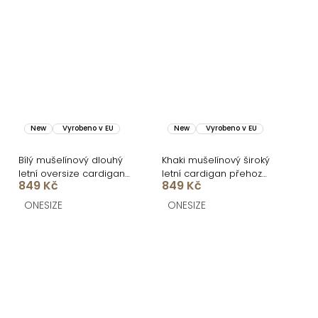
New
Vyrobeno v EU
New
Vyrobeno v EU
Bílý mušelínový dlouhý
Khaki mušelínový široký
letní oversize cardigan
letní cardigan přehoz
849 Kč
849 Kč
JAZZY
JAZZY
ONESIZE
ONESIZE