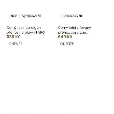
New
Vyrobeno v EU
Vyrobeno v EU
Černý letní cardigan
Černý letní síťovaný
přehoz na plavky NYRO
přehoz cardigan
639 Kč
649 Kč
CORVINA
ONESIZE
ONESIZE