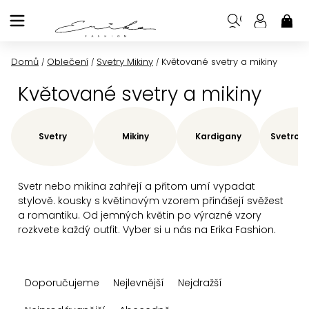
Přejít
na
NÁK
KOŠ
obsah
Domů
Oblečení
Svetry Mikiny
Květované svetry a mikiny
/
/
/
Květované svetry a mikiny
Svetry
Mikiny
Kardigany
Svetrové
Svetr nebo mikina zahřejí a přitom umí vypadat
stylově. kousky s květinovým vzorem přinášejí svěžest
a romantiku. Od jemných květin po výrazné vzory
rozkvete každý outfit. Vyber si u nás na Erika Fashion.
Ř
Doporučujeme
Nejlevnější
Nejdražší
a