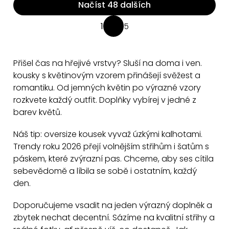
Načíst 48 dalších
O
1
5
S
v
t
l
r
á
Přišel čas na hřejivé vrstvy? Sluší na doma i ven.
á
d
kousky s květinovým vzorem přinášejí svěžest a
n
a
romantiku. Od jemných květin po výrazné vzory
k
rozkvete každý outfit. Doplňky vybírej v jedné z
c
o
barev květů.
v
í
á
p
Náš tip: oversize kousek vyvaž úzkými kalhotami.
n
r
Trendy roku 2026 přejí volnějším střihům i šatům s
í
v
páskem, které zvýrazní pas. Chceme, aby ses cítila
k
sebevědomě a líbila se sobě i ostatním, každý
y
den.
v
Doporučujeme vsadit na jeden výrazný doplněk a
ý
zbytek nechat decentní. Sázíme na kvalitní střihy a
p