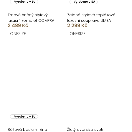
Vyrobeno v EU
Vyrobeno v EU
Tmavě hnědý stylový
Zelená stylová tepláková
luxusní komplet COMFRA
luxusní souprava LIMEA
2 489 Kč
2 299 Kč
ONESIZE
ONESIZE
Vyrobeno v EU
Béžová basic mikina
Žlutý oversize svetr