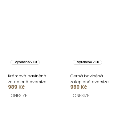
Vyrobeno v EU
Vyrobeno v EU
Krémová bavlněná
Černá bavlněná
zateplená oversize
zateplená oversize
989 Kč
989 Kč
mikina LOFARI
mikina LOFARI
ONESIZE
ONESIZE