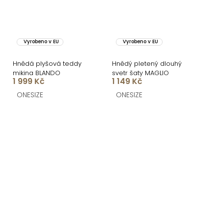
Vyrobeno v EU
Vyrobeno v EU
Hnědá plyšová teddy
Hnědý pletený dlouhý
mikina BLANDO
svetr šaty MAGLIO
1 999 Kč
1 149 Kč
ONESIZE
ONESIZE