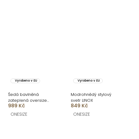
Vyrobeno v EU
Vyrobeno v EU
Šedá bavlněná
Modrohnědý stylový
zateplená oversize
svetr LINOX
989 Kč
849 Kč
mikina LOFARI
ONESIZE
ONESIZE