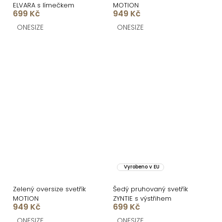
ELVARA s límečkem
MOTION
699 Kč
949 Kč
ONESIZE
ONESIZE
Vyrobeno v EU
Zelený oversize svetřík
Šedý pruhovaný svetřík
MOTION
ZYNTIE s výstřihem
949 Kč
699 Kč
ONESIZE
ONESIZE