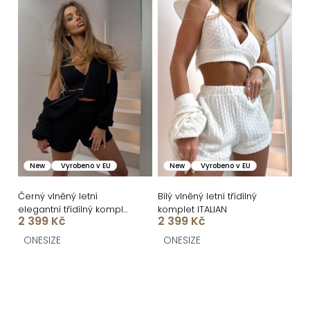
New
Vyrobeno v EU
New
Vyrobeno v EU
Černý vlněný letní
Bílý vlněný letní třídílný
elegantní třídílný komplet
komplet ITALIAN
2 399 Kč
2 399 Kč
ITALIAN
ONESIZE
ONESIZE