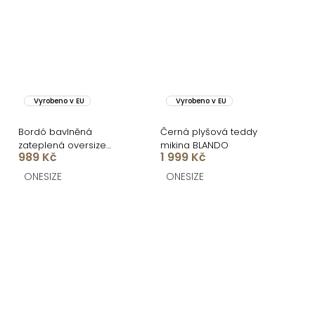
Vyrobeno v EU
Vyrobeno v EU
Bordó bavlněná
Černá plyšová teddy
zateplená oversize
mikina BLANDO
989 Kč
1 999 Kč
mikina LOFARI
ONESIZE
ONESIZE