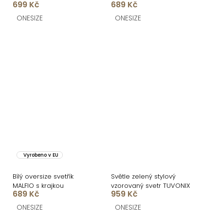
699 Kč
689 Kč
ONESIZE
ONESIZE
Vyrobeno v EU
Bílý oversize svetřík
Světle zelený stylový
MALFIO s krajkou
vzorovaný svetr TUVONIX
689 Kč
959 Kč
ONESIZE
ONESIZE