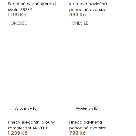
Šedohnědý vlněný krátký
Krémová bavlněná
svetr JERSEY
pohodlná oversize
1 199 Kč
999 Kč
mikina SILKY
ONESIZE
ONESIZE
Vyrobeno v EU
Vyrobeno v EU
Hnědý elegantní dlouhý
Hnědá bavlněná
komplet set ARIVELLE
pohodlná oversize
1 239 Kč
799 Kč
mikina SILKY