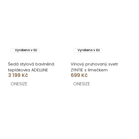
Vyrobeno v EU
Vyrobeno v EU
Šedá stylová bavlněná
Vínový pruhovaný svetr
teplákovka ADELLINE
ZYNTIE s límečkem
3 199 Kč
699 Kč
ONESIZE
ONESIZE