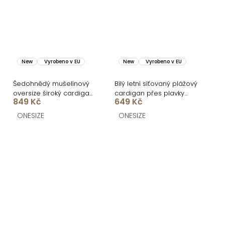
New
Vyrobeno v EU
New
Vyrobeno v EU
Šedohnědý mušelínový
Bílý letní síťovaný plážový
oversize široký cardigan
cardigan přes plavky
849 Kč
649 Kč
JAZZY
CORVINA
ONESIZE
ONESIZE