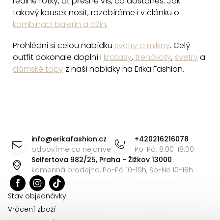
reálné fotky, ať přesně víš, co dostaneš. Jak
i
takový kousek nosit, rozebíráme i v článku o
s
kombinaci balerín a džín
.
u
Prohlédni si celou nabídku
svetry a mikiny
. Celý
outfit dokonale doplní i
kraťasy
,
trenčkoty
,
svetry
a
dámské topy
z naší nabídky na Erika Fashion.
Z
á
info
@
erikafashion.cz
+420216216078
p
odpovíme co nejdříve
Po-Pá: 8:00-18:00
Seifertova 982/25, Praha - Žižkov 13000
a
kamenná prodejna, Po-Pá 10-19h, So-Ne 10-18h
t
í
Stav objednávky
Vrácení zboží