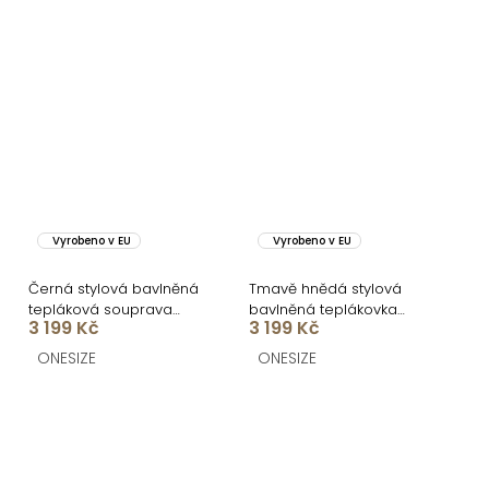
Vyrobeno v EU
Vyrobeno v EU
Černá stylová bavlněná
Tmavě hnědá stylová
tepláková souprava
bavlněná teplákovka
3 199 Kč
3 199 Kč
ADELLINE
ADELLINE
ONESIZE
ONESIZE