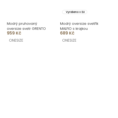
Vyrobeno v EU
Modrý pruhovaný
Modrý oversize svetřík
oversize svetr GRENTO
MALFIO s krajkou
959 Kč
689 Kč
ONESIZE
ONESIZE