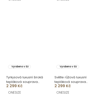
Vyrobeno v EU
Vyrobeno v EU
Tyrkysová luxusní široká
Světle růžová luxusní
tepláková souprava
tepláková souprava
2 299 Kč
2 299 Kč
MATHUA
MATHUA
ONESIZE
ONESIZE