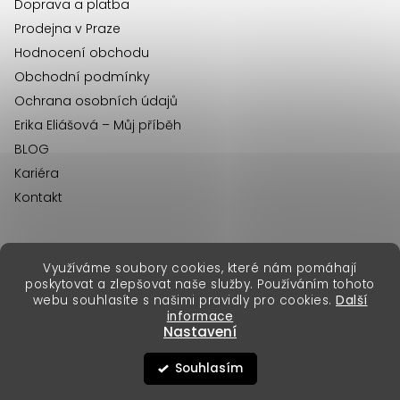
Doprava a platba
Prodejna v Praze
Hodnocení obchodu
Obchodní podmínky
Ochrana osobních údajů
Erika Eliášová – Můj příběh
BLOG
Kariéra
Kontakt
Využíváme soubory cookies, které nám pomáhají
erikafashion.sk
poskytovat a zlepšovat naše služby. Používáním tohoto
Copyright 2026
Erika Fashion
. Všechna práva vyhrazena.
webu souhlasíte s našimi pravidly pro cookies.
Další
Vytvořil Shoptet Premium
&
informace
Nastavení
Souhlasím