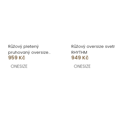
Růžový pletený
Růžový oversize svetr
pruhovaný oversize
RHYTHM
959 Kč
949 Kč
cardigan GRENTO
ONESIZE
ONESIZE