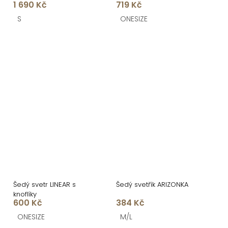
1 690 Kč
719 Kč
S
ONESIZE
Šedý svetr LINEAR s
Šedý svetřík ARIZONKA
knoflíky
600 Kč
384 Kč
ONESIZE
M/L