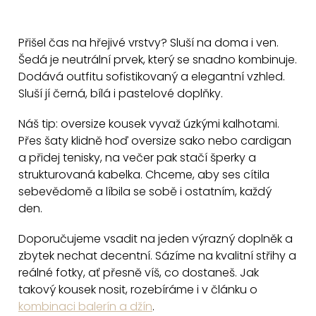
O
v
Přišel čas na hřejivé vrstvy? Sluší na doma i ven.
l
Šedá je neutrální prvek, který se snadno kombinuje.
á
Dodává outfitu sofistikovaný a elegantní vzhled.
d
Sluší jí černá, bílá i pastelové doplňky.
a
c
Náš tip: oversize kousek vyvaž úzkými kalhotami.
Přes šaty klidně hoď oversize sako nebo cardigan
í
a přidej tenisky, na večer pak stačí šperky a
p
strukturovaná kabelka. Chceme, aby ses cítila
r
sebevědomě a líbila se sobě i ostatním, každý
v
den.
k
y
Doporučujeme vsadit na jeden výrazný doplněk a
v
zbytek nechat decentní. Sázíme na kvalitní střihy a
ý
reálné fotky, ať přesně víš, co dostaneš. Jak
p
takový kousek nosit, rozebíráme i v článku o
i
kombinaci balerín a džín
.