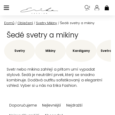
Přejít
na
NÁK
KOŠ
obsah
Domů
Oblečení
Svetry Mikiny
Šedé svetry a mikiny
/
/
/
Šedé svetry a mikiny
Svetry
Mikiny
Kardigany
Svetrové
Svetr nebo mikina zahřejí a přitom umí vypadat
stylově. Šedá je neutrální prvek, který se snadno
kombinuje. Dodává outfitu sofistikovaný a elegantní
vzhled. Vyber si u nás na Erika Fashion.
Ř
Doporučujeme
Nejlevnější
Nejdražší
a