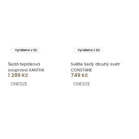
Vyrobeno v EU
Vyrobeno v EU
Šedá tepláková
Světle šedý dlouhý svetr
souprava XANTHA
CONSTANE
1 299 Kč
749 Kč
ONESIZE
ONESIZE