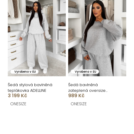
Vyrobeno v EU
Vyrobeno v EU
Šedá stylová bavlněná
Šedá bavlněná
teplákovka ADELLINE
zateplená oversize
3 199 Kč
989 Kč
mikina LOFARI
ONESIZE
ONESIZE