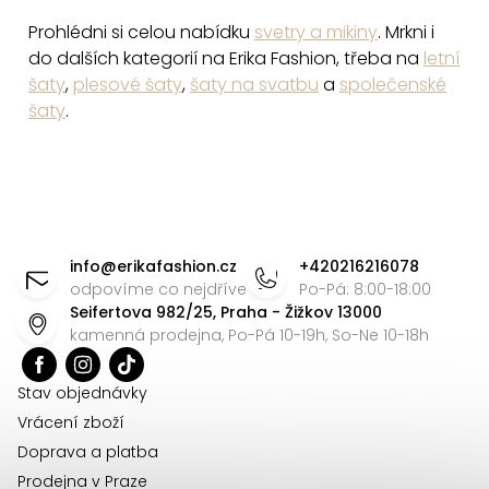
s
Prohlédni si celou nabídku
svetry a mikiny
. Mrkni i
u
do dalších kategorií na Erika Fashion, třeba na
letní
šaty
,
plesové šaty
,
šaty na svatbu
a
společenské
šaty
.
Z
á
info
@
erikafashion.cz
+420216216078
p
odpovíme co nejdříve
Po-Pá: 8:00-18:00
Seifertova 982/25, Praha - Žižkov 13000
a
kamenná prodejna, Po-Pá 10-19h, So-Ne 10-18h
t
í
Stav objednávky
Vrácení zboží
Doprava a platba
Prodejna v Praze