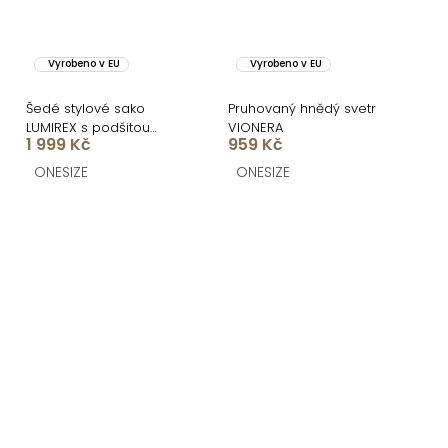
Vyrobeno v EU
Vyrobeno v EU
Šedé stylové sako
Pruhovaný hnědý svetr
LUMIREX s podšitou
VIONERA
1 999 Kč
959 Kč
mikinou
ONESIZE
ONESIZE