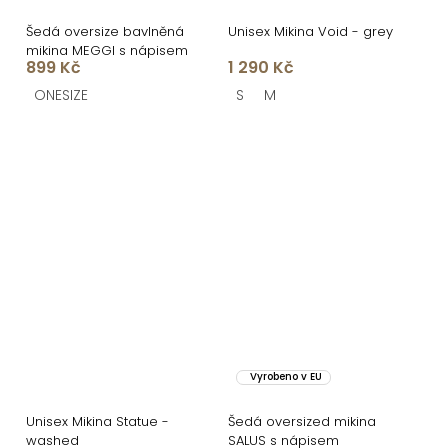
Šedá oversize bavlněná
Unisex Mikina Void - grey
mikina MEGGI s nápisem
899 Kč
1 290 Kč
ONESIZE
S
M
Vyrobeno v EU
Unisex Mikina Statue -
Šedá oversized mikina
washed
SALUS s nápisem