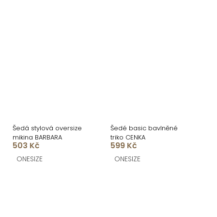
Šedá stylová oversize
Šedé basic bavlněné
mikina BARBARA
triko CENKA
503 Kč
599 Kč
ONESIZE
ONESIZE