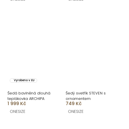
Vyrobeno v EU
Šedá bavlněná dlouhá
Šedý svetřík STEVEN s
teplákovka ARCHIPA
ornamentem
1 999 Kč
749 Kč
ONESIZE
ONESIZE