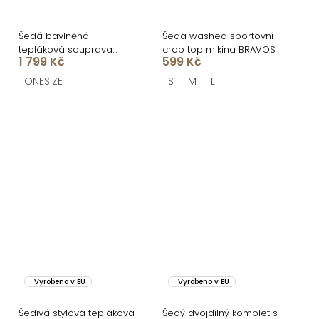
Šedá bavlněná
Šedá washed sportovní
tepláková souprava
crop top mikina BRAVOS
1 799 Kč
599 Kč
DURIEN
ONESIZE
S
M
L
Vyrobeno v EU
Vyrobeno v EU
Šedivá stylová tepláková
Šedý dvojdílný komplet s