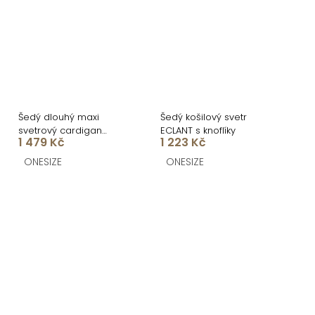
Šedý dlouhý maxi
Šedý košilový svetr
svetrový cardigan
ECLANT s knoflíky
1 479 Kč
1 223 Kč
TOMELIR
ONESIZE
ONESIZE