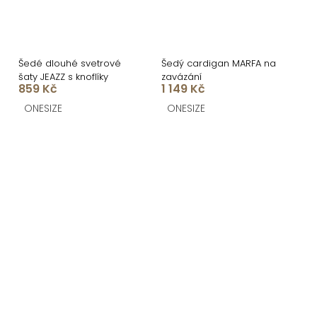
Šedé dlouhé svetrové
Šedý cardigan MARFA na
šaty JEAZZ s knoflíky
zavázání
859 Kč
1 149 Kč
ONESIZE
ONESIZE