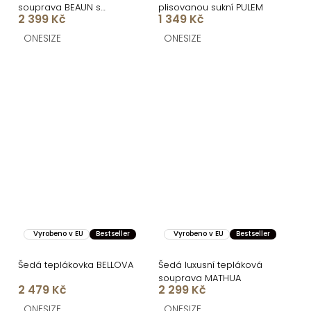
souprava BEAUN s
plisovanou sukní PULEM
2 399 Kč
1 349 Kč
topem
ONESIZE
ONESIZE
Vyrobeno v EU
Bestseller
Vyrobeno v EU
Bestseller
Šedá teplákovka BELLOVA
Šedá luxusní tepláková
souprava MATHUA
2 479 Kč
2 299 Kč
ONESIZE
ONESIZE