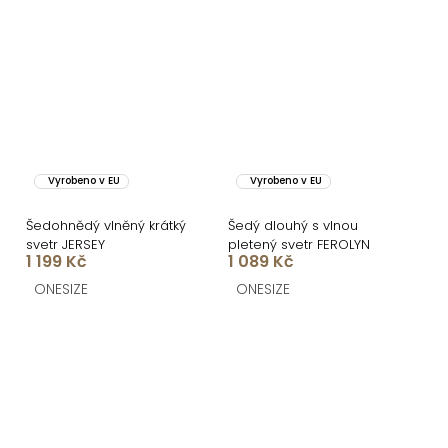
Vyrobeno v EU
Vyrobeno v EU
Šedohnědý vlněný krátký
Šedý dlouhý s vlnou
svetr JERSEY
pletený svetr FEROLYN
1 199 Kč
1 089 Kč
ONESIZE
ONESIZE