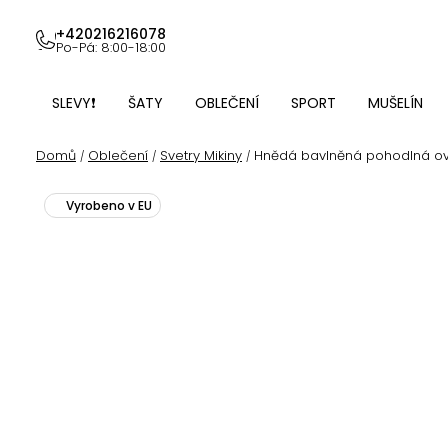
Přejít
na
+420216216078
Po-Pá: 8:00-18:00
obsah
SLEVY❗
ŠATY
OBLEČENÍ
SPORT
MUŠELÍN
Domů
Oblečení
Svetry Mikiny
Hnědá bavlněná pohodlná ove
/
/
/
Vyrobeno v EU