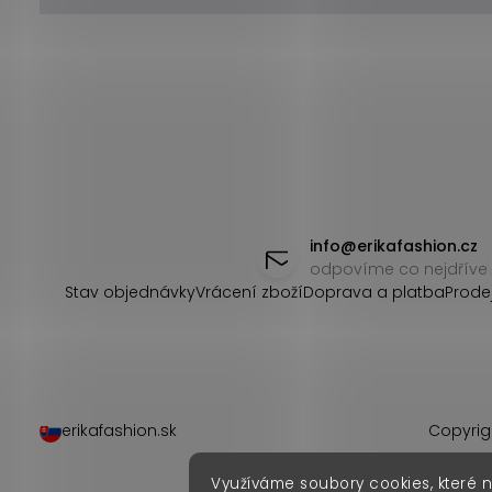
Z
á
info
@
erikafashion.cz
odpovíme co nejdříve
p
Stav objednávky
Vrácení zboží
Doprava a platba
Prode
a
t
í
erikafashion.sk
Copyrig
Využíváme soubory cookies, které 