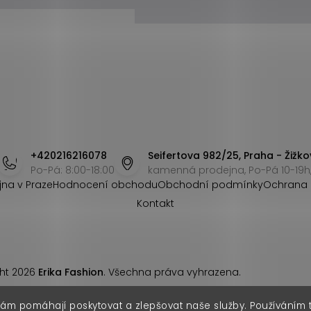
+420216216078
Seifertova 982/25, Praha - Žižko
Po-Pá: 8:00-18:00
kamenná prodejna, Po-Pá 10-19h,
jna v Praze
Hodnocení obchodu
Obchodní podmínky
Ochrana 
Kontakt
ht 2026
Erika Fashion
. Všechna práva vyhrazena.
nám pomáhají poskytovat a zlepšovat naše služby. Používáním