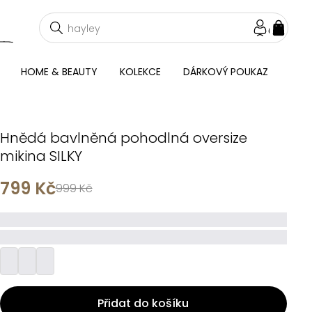
NÁKU
KOŠÍ
HOME & BEAUTY
KOLEKCE
DÁRKOVÝ POUKAZ
Hnědá bavlněná pohodlná oversize
mikina SILKY
799 Kč
999 Kč
_____
_________
Přidat do košíku