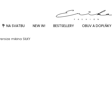
💐 NA SVATBU
NEW IN!
BESTSELLERY
OBUV A DOPLŇKY
rsize mikina SILKY