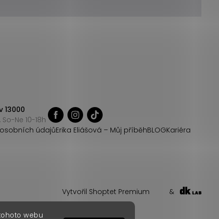
v 13000
 So-Ne 10-18h
osobních údajů
Erika Eliášová – Můj příběh
BLOG
Kariéra
Vytvořil Shoptet Premium
&
 tohoto webu