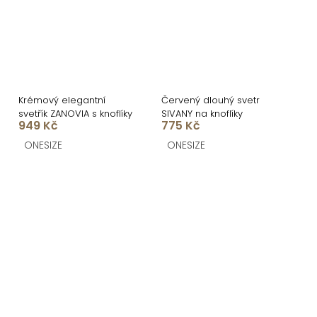
Krémový elegantní
Červený dlouhý svetr
svetřík ZANOVIA s knoflíky
SIVANY na knoflíky
949 Kč
775 Kč
ONESIZE
ONESIZE