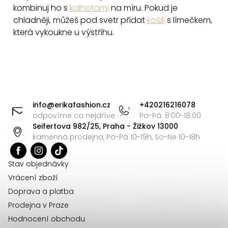
kombinuj ho s
kalhotami
na míru. Pokud je
chladněji, můžeš pod svetr přidat
košili
s límečkem,
která vykoukne u výstřihu.
Z
á
info
@
erikafashion.cz
+420216216078
p
odpovíme co nejdříve
Po-Pá: 8:00-18:00
Seifertova 982/25, Praha - Žižkov 13000
a
kamenná prodejna, Po-Pá 10-19h, So-Ne 10-18h
t
í
Stav objednávky
Vrácení zboží
Doprava a platba
Prodejna v Praze
Hodnocení obchodu