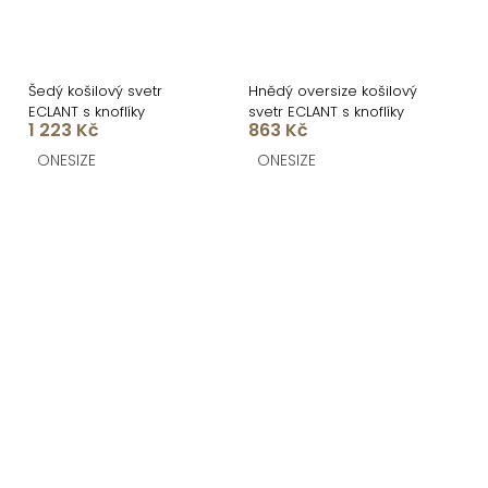
Šedý košilový svetr
Hnědý oversize košilový
ECLANT s knoflíky
svetr ECLANT s knoflíky
1 223 Kč
863 Kč
ONESIZE
ONESIZE