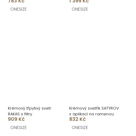
783 Kč
1 399 Kč
ONESIZE
ONESIZE
Krémový třpytivý svetr
Krémový svetřík SATYROV
RAKAS s flitry
s aplikací na ramenou
909 Kč
832 Kč
ONESIZE
ONESIZE