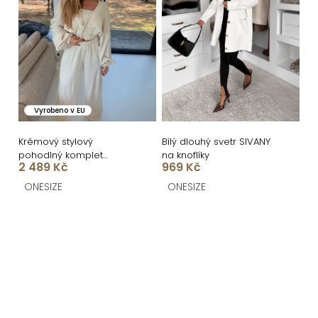
Vyrobeno v EU
Krémový stylový
Bílý dlouhý svetr SIVANY
pohodlný komplet
na knoflíky
2 489 Kč
969 Kč
COMFRA
ONESIZE
ONESIZE