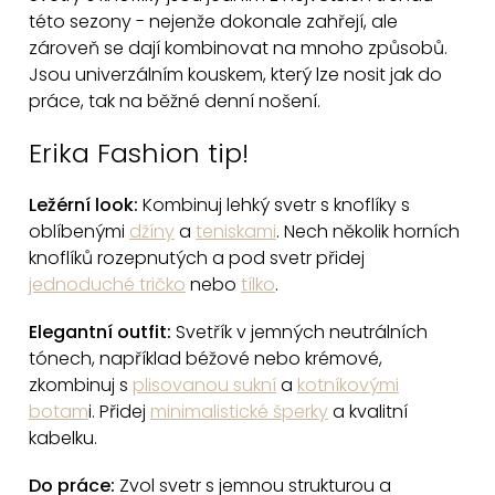
l
této sezony - nejenže dokonale zahřejí, ale
á
zároveň se dají kombinovat na mnoho způsobů.
d
Jsou univerzálním kouskem, který lze nosit jak do
a
práce, tak na běžné denní nošení.
c
Erika Fashion tip!
í
p
Ležérní look:
Kombinuj lehký svetr s knoflíky s
r
oblíbenými
džíny
a
teniskami
. Nech několik horních
v
knoflíků rozepnutých a pod svetr přidej
k
jednoduché tričko
nebo
tílko
.
y
v
Elegantní outfit:
Svetřík v jemných neutrálních
ý
tónech, například béžové nebo krémové,
p
zkombinuj s
plisovanou sukní
a
kotníkovými
i
botam
i. Přidej
minimalistické šperky
a kvalitní
s
kabelku.
u
Do práce:
Zvol svetr s jemnou strukturou a