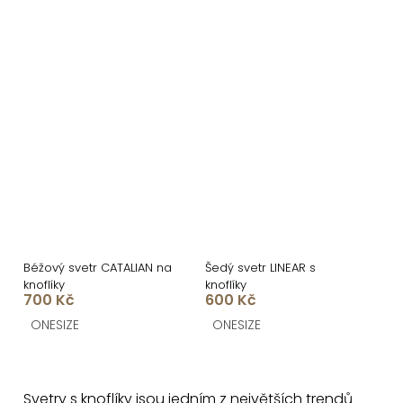
Béžový svetr CATALIAN na
Šedý svetr LINEAR s
knoflíky
knoflíky
700 Kč
600 Kč
ONESIZE
ONESIZE
O
v
Svetry s knoflíky
jsou jedním z největších trendů