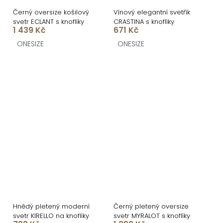
Černý oversize košilový
Vínový elegantní svetřík
svetr ECLANT s knoflíky
CRASTINA s knoflíky
1 439 Kč
671 Kč
ONESIZE
ONESIZE
Hnědý pletený moderní
Černý pletený oversize
svetr KIRELLO na knoflíky
svetr MYRALOT s knoflíky