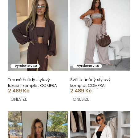
í
ý
p
p
r
i
o
s
d
p
u
r
k
o
Vyrobeno v EU
Vyrobeno v EU
t
d
ů
u
Tmavě hnědý stylový
Světle hnědý stylový
luxusní komplet COMFRA
komplet COMFRA
k
2 489 Kč
2 489 Kč
t
ONESIZE
ONESIZE
ů