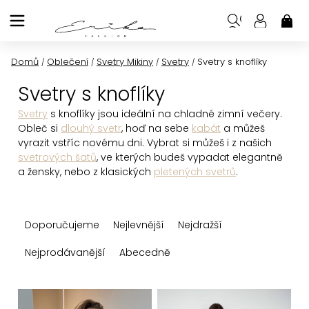
Přejít
na
NÁK
KOŠ
obsah
Domů
Oblečení
Svetry Mikiny
Svetry
Svetry s knoflíky
/
/
/
/
Svetry s knoflíky
Svetry
s knoflíky jsou ideální na chladné zimní večery.
Obleč si
dlouhý svetr
, hoď na sebe
kabát
a můžeš
vyrazit vstříc novému dni. Vybrat si můžeš i z našich
svetrových šatů
, ve kterých budeš vypadat elegantně
a žensky, nebo z klasických
pletených svetrů
.
Ř
Doporučujeme
Nejlevnější
Nejdražší
a
z
Nejprodávanější
Abecedně
e
n
V