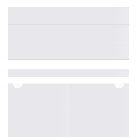
________
________
________