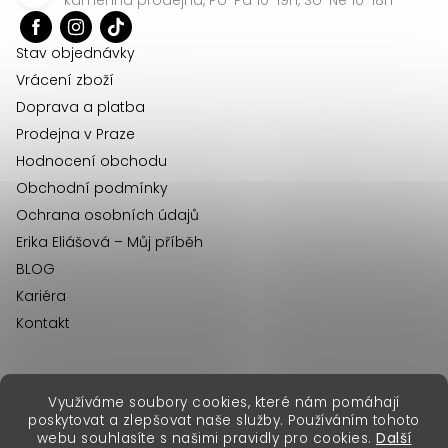
t
í
Stav objednávky
Vrácení zboží
Doprava a platba
Prodejna v Praze
Hodnocení obchodu
Obchodní podmínky
Ochrana osobních údajů
Erika Eliášová – Můj příběh
BLOG
Kariéra
Kontakt
Využíváme soubory cookies, které nám pomáhají
erikafashion.sk
poskytovat a zlepšovat naše služby. Používáním tohoto
Copyright 2026
Erika Fashion
. Všechna práva vyhrazena.
webu souhlasíte s našimi pravidly pro cookies.
Další