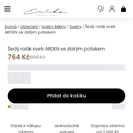
Přejít
na
NÁK
KOŠ
obsah
Domů
Oblečení
Svetry Mikiny
Svetry
Šedý rolák svetr
/
/
/
/
ARDEN se zlatým potiskem
Šedý rolák svetr ARDEN se zlatým potiskem
764 Kč
899 Kč
_________
Přidat do košíku
_____
_____
Dárek k nákupu
Jednoduché
Doprava zdarma
zdarma
vrácení
od 2 000 Kč