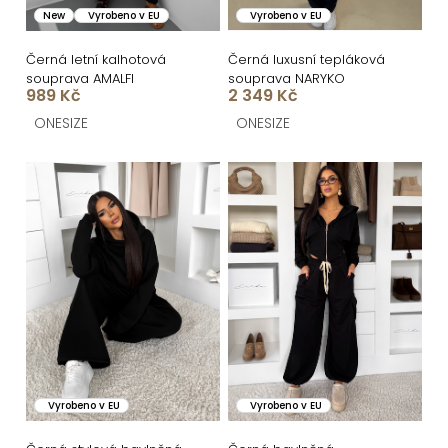
k
o
New
Vyrobeno v EU
Vyrobeno v EU
t
d
ů
u
Černá letní kalhotová
Černá luxusní tepláková
souprava AMALFI
souprava NARYKO
k
989 Kč
2 349 Kč
t
ONESIZE
ONESIZE
ů
Vyrobeno v EU
Vyrobeno v EU