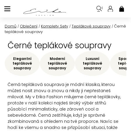
Přejít
na
NÁK
KOŠ
obsah
Domů
Oblečení
Komplety Sety
Teplákové soupravy
Černé
/
/
/
/
teplákové soupravy
Černé teplákové soupravy
Elegantní
Moderní
Luxusní
Sporto
teplákové
teplákové
teplákové
teplák
soupravy
soupravy
soupravy
soupr
Černá tepláková souprava je módní klasika, kterou
můžeš nosit znovu a znovu a nikdy ji nepřestaneš
milovat. My v Erika Fashion milujeme černé teplákovky,
protože v naší kolekci najdeš široký výběr střihů
působící minimalisticky, ale zároveň cool a
sebevědomě. Černá zeštíhluje, když je správně
zkombinovaná s ohledem na tvé proporce. Navíc se
hodí ke všemu a snadno se přizpůsobí situaci, takže