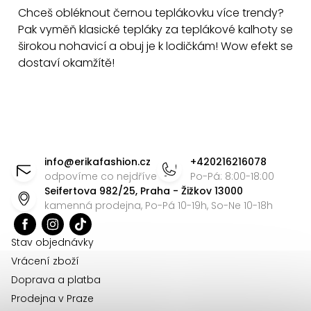
á
Chceš obléknout černou teplákovku více trendy?
d
Pak vyměň klasické tepláky za teplákové kalhoty se
a
širokou nohavicí a obuj je k lodičkám! Wow efekt se
c
dostaví okamžítě!
í
p
r
v
Z
k
á
info
@
erikafashion.cz
+420216216078
y
p
odpovíme co nejdříve
Po-Pá: 8:00-18:00
v
Seifertova 982/25, Praha - Žižkov 13000
a
ý
kamenná prodejna, Po-Pá 10-19h, So-Ne 10-18h
t
p
i
í
Stav objednávky
s
Vrácení zboží
u
Doprava a platba
Prodejna v Praze