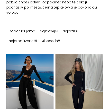
pokud chceš aktivní odpočinek nebo tě čekají
pochůzky po městě, černá teplákovka je dokonalou
volbou.
Ř
Doporučujeme
Nejlevnější
Nejdražší
a
z
Nejprodávanější
Abecedně
e
n
V
í
ý
p
p
r
i
o
s
d
p
u
r