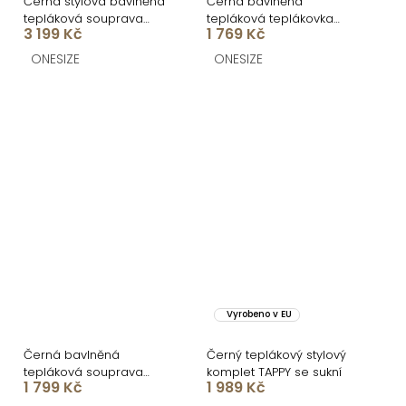
Černá stylová bavlněná
Černá bavlněná
tepláková souprava
tepláková teplákovka
3 199 Kč
1 769 Kč
ADELLINE
souprava WENARI
ONESIZE
ONESIZE
Vyrobeno v EU
Černá bavlněná
Černý teplákový stylový
tepláková souprava
komplet TAPPY se sukní
1 799 Kč
1 989 Kč
DURIEN