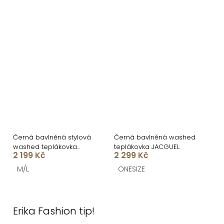
Černá bavlněná stylová
Černá bavlněná washed
washed teplákovka
teplákovka JACGUEL
2 199 Kč
2 299 Kč
GUDRUN
M/L
ONESIZE
O
v
Erika Fashion tip!
l