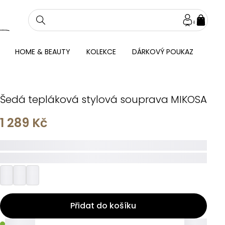
NÁKU
KOŠÍ
HOME & BEAUTY
KOLEKCE
DÁRKOVÝ POUKAZ
Šedá tepláková stylová souprava MIKOSA
1 289 Kč
_____
_________
Přidat do košíku
_____
_____