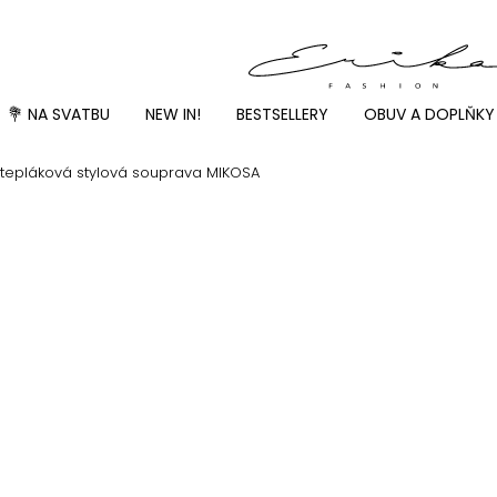
💐 NA SVATBU
NEW IN!
BESTSELLERY
OBUV A DOPLŇKY
tepláková stylová souprava MIKOSA