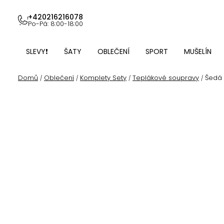
Přejít
na
+420216216078
Po-Pá: 8:00-18:00
obsah
SLEVY❗
ŠATY
OBLEČENÍ
SPORT
MUŠELÍN
Domů
Oblečení
Komplety Sety
Teplákové soupravy
Šedá 
/
/
/
/