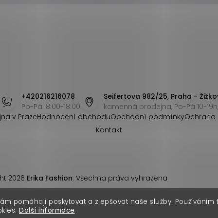
+420216216078
Seifertova 982/25, Praha - Žižko
Po-Pá: 8:00-18:00
kamenná prodejna, Po-Pá 10-19h,
jna v Praze
Hodnocení obchodu
Obchodní podmínky
Ochrana 
Kontakt
ht 2026
Erika Fashion
. Všechna práva vyhrazena.
nám pomáhají poskytovat a zlepšovat naše služby. Používáním
okies.
Další informace