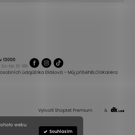
v 13000
 So-Ne 10-18h
osobních údajů
Erika Eliášová – Můj příběh
BLOG
Kariéra
Vytvořil Shoptet Premium
&
 tohoto webu
Souhlasím