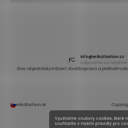
Z
á
info
@
erikafashion.cz
odpovíme co nejdříve
p
Stav objednávky
Vrácení zboží
Doprava a platba
Prode
a
t
í
erikafashion.sk
Copyrig
Využíváme soubory cookies, které 
souhlasíte s našimi pravidly pro co