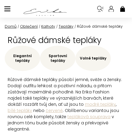
Přejít
na
NÁK
KOŠ
obsah
Domů
Oblečení
Kalhoty
Tepláky
Růžové dámské tepláky
/
/
/
/
Růžové dámské tepláky
Elegantní
Sportovní
Volné tepláky
tepláky
tepláky
Růžové dámské tepláky působí jemně, svěže a žensky.
Dodají outfitu lehkost a pozitivní náladu, a přitom
zůstávají maximálně pohodlné. Na Erika Fashion
najdeš také tepláky ve výraznějších barvách, které
dokáží rozzářit tvůj den, ať už jsou to
modré tepláky
,
bílé tepláky
nebo
červené
. Oblíbenou variantou jsou
rovnou celé komplety, takže
tepláková souprava
v
jednom tónu bude působit žensky a překvapivě
elegantně.