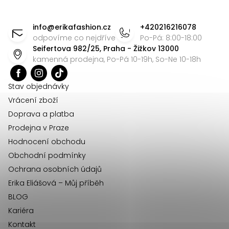
Z
ý
á
p
info
@
erikafashion.cz
+420216216078
i
p
odpovíme co nejdříve
Po-Pá: 8:00-18:00
s
Seifertova 982/25, Praha - Žižkov 13000
a
kamenná prodejna, Po-Pá 10-19h, So-Ne 10-18h
u
t
í
Stav objednávky
Vrácení zboží
Doprava a platba
Prodejna v Praze
Hodnocení obchodu
Obchodní podmínky
Ochrana osobních údajů
Erika Eliášová – Můj příběh
BLOG
Kariéra
Kontakt