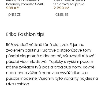
ů
u
balónový komplet AMALFI
tepláková souprava
k
989 Kč
2 299 Kč
MATHUA
t
ONESIZE
ONESIZE
ů
O
v
Erika Fashion tip!
l
á
Růžová sluší většině tónů pleti, záleží jen na
d
zvoleném odstínu. Pudrové a starorůžové tóny
a
působí elegantně a decentně, výraznější růžová
c
působí více mladistvě. Tepláky s vyšším pasem
í
krásně zvýrazní tvůj pas a prodlouží nohy. Rovné
p
nebo lehce zúžené nohavice vyváží siluetu a
působí moderně. Všechny tyto varianty najdeš na
r
Erika Fashion.
v
k
y
v