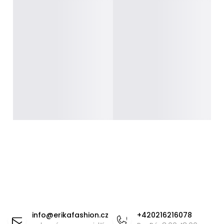
Z
á
info
@
erikafashion.cz
+420216216078