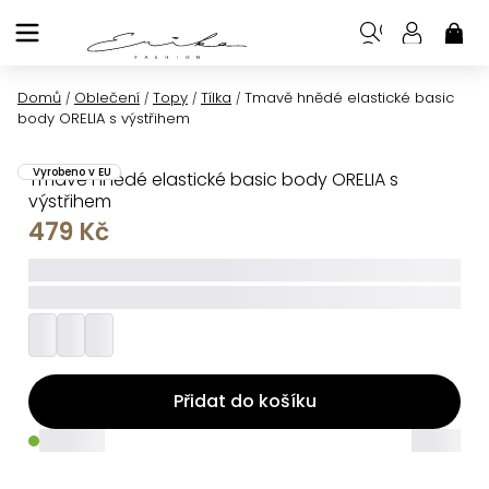
Přejít
na
NÁK
KOŠ
obsah
Domů
Oblečení
Topy
Tílka
Tmavě hnědé elastické basic
/
/
/
/
body ORELIA s výstřihem
Vyrobeno v EU
Tmavě hnědé elastické basic body ORELIA s
výstřihem
479 Kč
_____
_________
Přidat do košíku
_____
_____