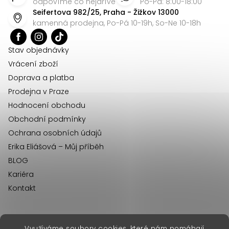
p
odpovíme co nejdříve
Po-Pá: 8:00-18:00
Seifertova 982/25, Praha - Žižkov 13000
a
kamenná prodejna, Po-Pá 10-19h, So-Ne 10-18h
t
í
Stav objednávky
Vrácení zboží
Doprava a platba
Prodejna v Praze
Hodnocení obchodu
Obchodní podmínky
Ochrana osobních údajů
Erika Eliášová – Můj příběh
BLOG
Kariéra
Kontakt
Využíváme soubory cookies, které nám pomáhají