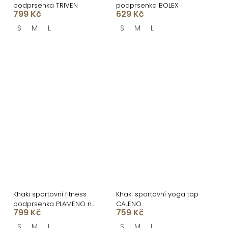
podprsenka TRIVEN
podprsenka BOLEX
799 Kč
629 Kč
S
M
L
S
M
L
Khaki sportovní fitness
Khaki sportovní yoga top
podprsenka PLAMENO na
CALENO
799 Kč
759 Kč
zip
S
M
L
S
M
L