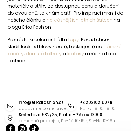
i
materiály a střihy za dostupnou cenu a doručení
do dvou dnů, to k nám patří. Pro inspiraci mrkni i do
s
našeho článku o
nejkrásnějších letních šatech
na
u
blogu Erika Fashion.
Prohlédni si celou nabídku
topy
. Pokud chceš
sladit look od hlavy k patě, koukni ještě na
dámské
kabáty
,
dámské kalhoty
a
kraťasy
u nás na Erika
Fashion.
Z
á
info
@
erikafashion.cz
+420216216078
p
odpovíme co nejdříve
Po-Pá: 8:00-18:00
Seifertova 982/25, Praha - Žižkov 13000
a
kamenná prodejna, Po-Pá 10-19h, So-Ne 10-18h
t