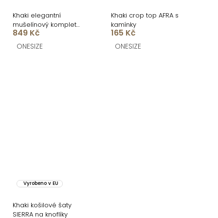
Khaki elegantní
Khaki crop top AFRA s
mušelínový komplet
kamínky
849 Kč
165 Kč
SOLAN
ONESIZE
ONESIZE
Vyrobeno v EU
Khaki košilové šaty
SIERRA na knoflíky