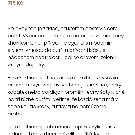
719 Kč
O
v
Správný top je základ, na kterém postavíš celý
l
outfit. Vyber podle střihu a materiálu. Zemité tóny
á
khaki kombinují přírodní eleganci s moderním
d
stylem. Vnesou do outfitu přírodní krásu s
a
nádechem neotřelosti. Ladí se dřevem, zelení i
c
zlatými doplňky.
í
Erika Fashion tip: top zastrč do kalhot s vysokým
p
pasem a zvýrazni pas. Vrstvení je klíč, sako, lehký
r
kabátek nebo cardigan promění jedny šaty klidně
v
na tři různé outfity. Věříme, že každá žena má v
k
sobě kouzlo krásy, a rády ti ho pomůžeme
y
probudit.
v
ý
Erika Fashion tip: obměnou doplňků vykouzlíš z
p
jednoho kousku hned několik outfitů. Kvalitní