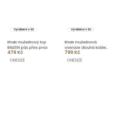
Vyrobeno v EU
Vyrobeno v EU
Khaki mušelínový top
Khaki mušelínová
BALEEN pás přes prsa
oversize dlouhá košile
479 Kč
799 Kč
MEKATHY
ONESIZE
ONESIZE