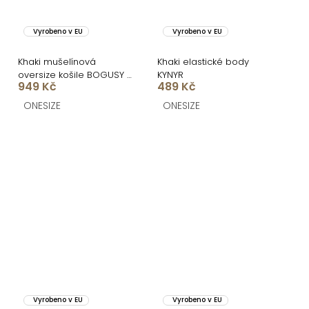
Vyrobeno v EU
Vyrobeno v EU
Khaki mušelínová
Khaki elastické body
oversize košile BOGUSY s
KYNYR
949 Kč
489 Kč
flitry
ONESIZE
ONESIZE
Vyrobeno v EU
Vyrobeno v EU