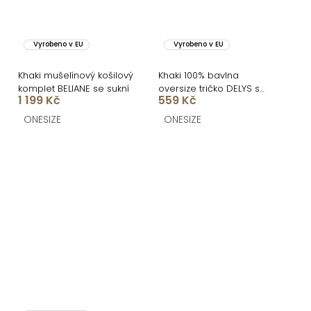
Vyrobeno v EU
Vyrobeno v EU
Khaki mušelínový košilový
Khaki 100% bavlna
komplet BELIANE se sukní
oversize tričko DELYS s
1 199 Kč
559 Kč
krátkým rukávem
ONESIZE
ONESIZE