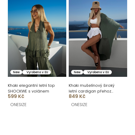
New
Vyrobeno v EU
New
Vyrobeno v EU
Khaki elegantní letní top
Khaki mušelínový široký
SHOCKWE s volánem
letní cardigan přehoz
599 Kč
849 Kč
JAZZY
ONESIZE
ONESIZE