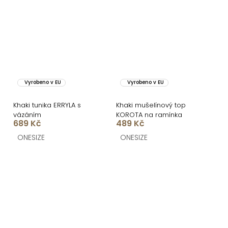
Vyrobeno v EU
Vyrobeno v EU
Khaki tunika ERRYLA s
Khaki mušelínový top
vázáním
KOROTA na ramínka
689 Kč
489 Kč
ONESIZE
ONESIZE