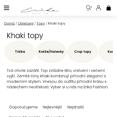
Přejít
na
NÁK
KOŠ
obsah
Domů
Oblečení
Topy
Khaki topy
/
/
/
Khaki topy
Trička
Košile/Halenky
Crop topy
Korze
Tvá chvíle zazářit. Top zvládne léto, vrstvení i večerní
vyjití. Zemité tóny khaki kombinují přírodní eleganci s
moderním stylem. Vnesou do outfitu přírodní krásu s
nádechem neotřelosti. Vyber si u nás na Erika Fashion.
Ř
Doporučujeme
Nejlevnější
Nejdražší
a