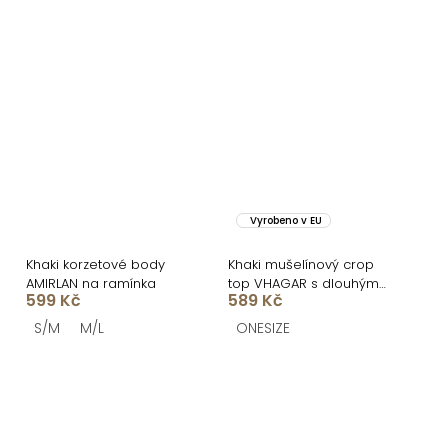
Vyrobeno v EU
Khaki korzetové body
Khaki mušelínový crop
AMIRLAN na ramínka
top VHAGAR s dlouhým
599 Kč
589 Kč
rukávem
S/M
M/L
ONESIZE