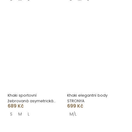
Khaki sportovní
Khaki elegantní body
žebrovaná asymetrická
STRONYA
689 Kč
699 Kč
podprsenka ENETEL
S
M
L
M/L