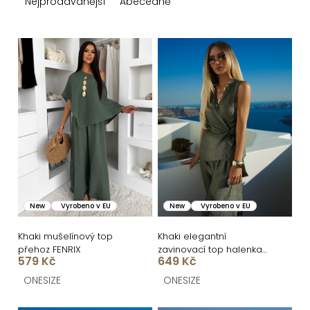
z
Nejprodávanější
Abecedně
e
n
V
í
ý
p
p
r
i
o
s
d
p
u
r
k
o
New
Vyrobeno v EU
New
Vyrobeno v EU
t
d
ů
u
Khaki mušelínový top
Khaki elegantní
přehoz FENRIX
zavinovací top halenka
k
579 Kč
649 Kč
FRYTOS
t
ONESIZE
ONESIZE
ů