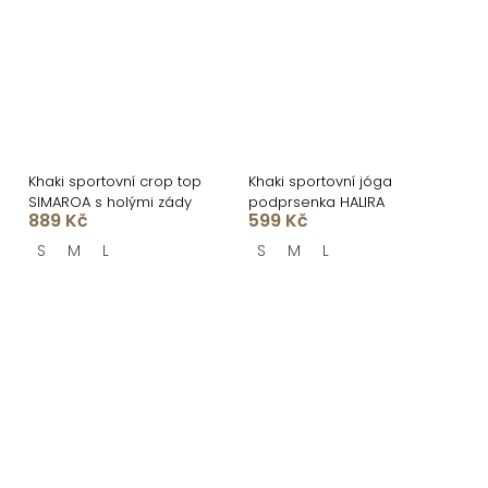
Khaki sportovní crop top
Khaki sportovní jóga
SIMAROA s holými zády
podprsenka HALIRA
889 Kč
599 Kč
S
M
L
S
M
L