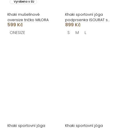
Vyrobeno v EU
Khaki mušelínové
Khaki sportovní jóga
oversize tričko MILORA
podprsenka ISOURAT s
599 Kč
899 Kč
vlnkami
ONESIZE
S
M
L
Khaki sportovní jóga
Khaki sportovní jóga