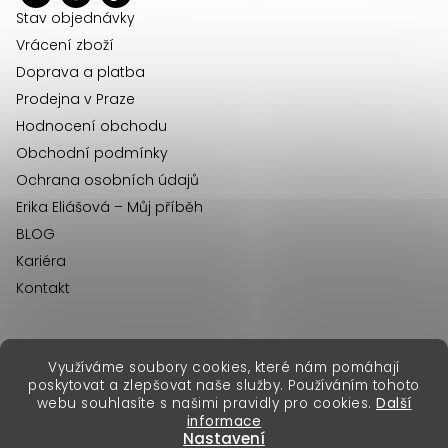
í
Stav objednávky
Vrácení zboží
Doprava a platba
Prodejna v Praze
Hodnocení obchodu
Obchodní podmínky
Ochrana osobních údajů
Erika Eliášová – Můj příběh
BLOG
Kariéra
Kontakt
Využíváme soubory cookies, které nám pomáhají
erikafashion.sk
poskytovat a zlepšovat naše služby. Používáním tohoto
Copyright 2026
Erika Fashion
. Všechna práva vyhrazena.
webu souhlasíte s našimi pravidly pro cookies.
Další
Vytvořil Shoptet Premium
&
informace
Nastavení