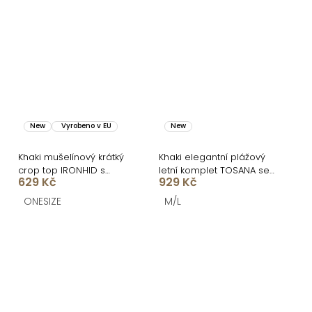
New
Vyrobeno v EU
New
Khaki mušelínový krátký
Khaki elegantní plážový
crop top IRONHID s
letní komplet TOSANA se
629 Kč
929 Kč
dlouhým rukávem
sukní
ONESIZE
M/L