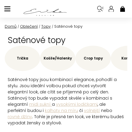
Přejít
na
NÁK
KOŠ
obsah
Domů
Oblečení
Topy
Saténové topy
/
/
/
Saténové topy
Trička
Košile/Halenky
Crop topy
Korze
Saténové topy
jsou kombinací elegance, pohodlí a
stylu. Jsou ideální volbou pokud chceš vytvořit
elegantní look, ale cítit se příjemně po celý den.
Saténový top bude vypadat skvěle v kombinaci s
elegantní
midi sukní
a
vysokými lodičkami
, ale
perfektní budou i
kalhoty na míru
či
volnější
nebo
rovné džíny
. Tohle je přesně ten look, ve kterému budeš
vypadat žensky a stylově.