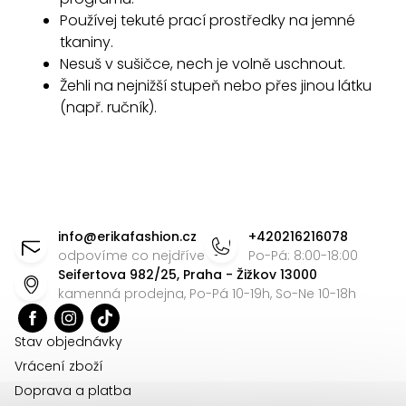
p
Používej tekuté prací prostředky na jemné
r
tkaniny.
v
Nesuš v sušičce, nech je volně uschnout.
k
Žehli na nejnižší stupeň nebo přes jinou látku
y
(např. ručník).
v
ý
p
i
Z
s
á
u
info
@
erikafashion.cz
+420216216078
p
odpovíme co nejdříve
Po-Pá: 8:00-18:00
Seifertova 982/25, Praha - Žižkov 13000
a
kamenná prodejna, Po-Pá 10-19h, So-Ne 10-18h
t
í
Stav objednávky
Vrácení zboží
Doprava a platba