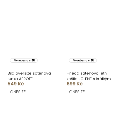
Vyrobeno v EU
Vyrobeno v EU
Bílá oversize saténová
Hnědá saténová letní
tunka AEROFF
košile JOLENE s krátkým
549 Kč
699 Kč
rukávem
ONESIZE
ONESIZE