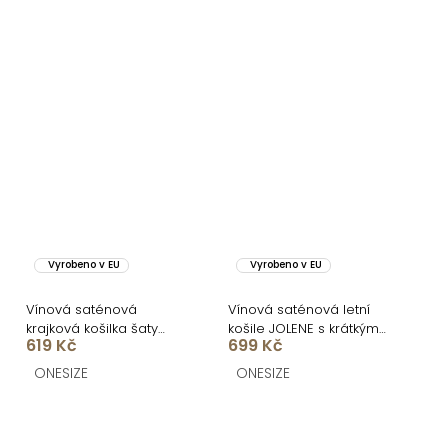
Vyrobeno v EU
Vyrobeno v EU
Vínová saténová
Vínová saténová letní
krajková košilka šaty
košile JOLENE s krátkým
619 Kč
699 Kč
ZOMARI
rukávem
ONESIZE
ONESIZE