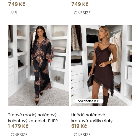
k
749 Kč
749 Kč
šaty BLISSE
t
M/L
ONESIZE
ů
Vyrobeno v EU
Tmavě modrý saténový
Hnědá saténová
kalhotový komplet LEUER
krajková košilka šaty
1 479 Kč
619 Kč
ZOMARI
ONESIZE
ONESIZE