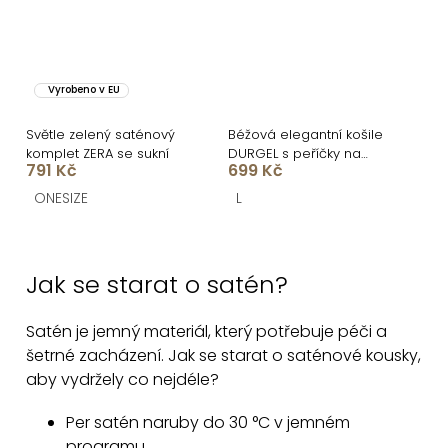
Vyrobeno v EU
Světle zelený saténový
Béžová elegantní košile
komplet ZERA se sukní
DURGEL s peříčky na
791 Kč
699 Kč
rukávech
ONESIZE
L
O
v
Jak se starat o satén?
l
á
Satén je jemný materiál, který potřebuje péči a
d
šetrné zacházení. Jak se starat o saténové kousky,
a
aby vydržely co nejdéle?
c
í
Per satén naruby do 30 °C v jemném
programu.