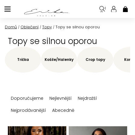
Přejít
na
NÁK
KOŠ
obsah
Domů
Oblečení
Topy
Topy se silnou oporou
/
/
/
Topy se silnou oporou
Trička
Košile/Halenky
Crop topy
Korze
Ř
Doporučujeme
Nejlevnější
Nejdražší
a
z
Nejprodávanější
Abecedně
e
n
V