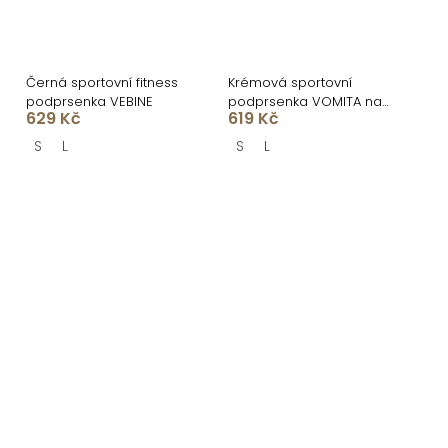
Černá sportovní fitness
Krémová sportovní
podprsenka VEBINE
podprsenka VOMITA na
629 Kč
619 Kč
ramínka
S
L
S
L