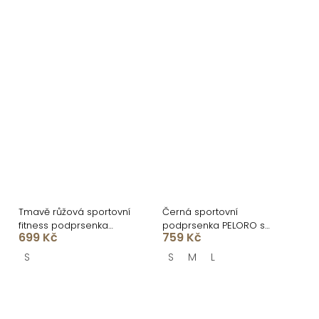
Tmavě růžová sportovní
Černá sportovní
fitness podprsenka
podprsenka PELORO s
699 Kč
759 Kč
HALIVO
průstřihy
S
S
M
L