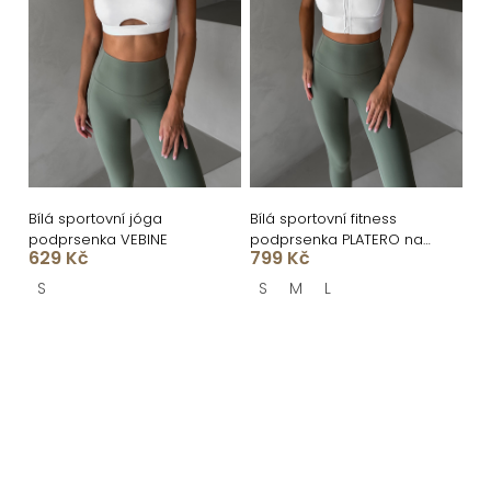
Bílá sportovní jóga
Bílá sportovní fitness
podprsenka VEBINE
podprsenka PLATERO na
629 Kč
799 Kč
zip
S
S
M
L