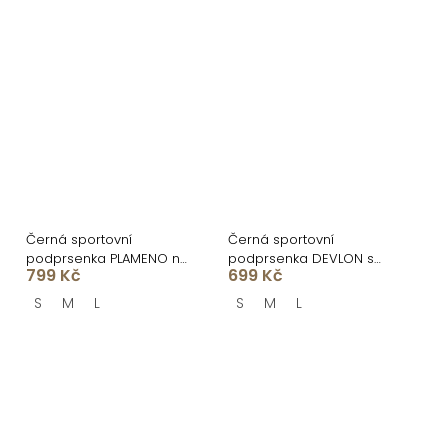
Černá sportovní
Černá sportovní
podprsenka PLAMENO na
podprsenka DEVLON s
799 Kč
699 Kč
zip
výstřihem
S
M
L
S
M
L
O
v
l
á
Z