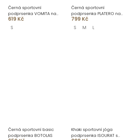
Černá sportovní
Černá sportovní
podprsenka VOMITA na
podprsenka PLATERO na
619 Kč
799 Kč
ramínka
zip
S
S
M
L
Černá sportovní basic
Khaki sportovní jóga
podprsenka BOTOLAS
podprsenka ISOURAT s