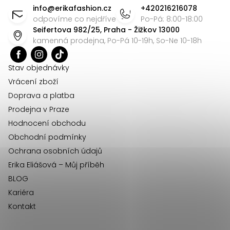
d
á
info
@
erikafashion.cz
+420216216078
a
p
odpovíme co nejdříve
Po-Pá: 8:00-18:00
c
Seifertova 982/25, Praha - Žižkov 13000
a
í
kamenná prodejna, Po-Pá 10-19h, So-Ne 10-18h
t
p
r
í
Stav objednávky
v
Vrácení zboží
k
Doprava a platba
y
Prodejna v Praze
v
Hodnocení obchodu
ý
Obchodní podmínky
p
Ochrana osobních údajů
i
Erika Eliášová – Můj příběh
s
BLOG
u
Kariéra
Kontakt