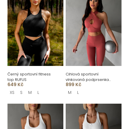
í
ý
p
p
r
i
o
s
d
p
u
r
k
o
t
d
ů
u
Černý sportovní fitness
Cihlová sportovní
top RUFUS
vlnkovaná podprsenka
k
649 Kč
899 Kč
ISOURAT
t
XS
S
M
L
M
L
ů