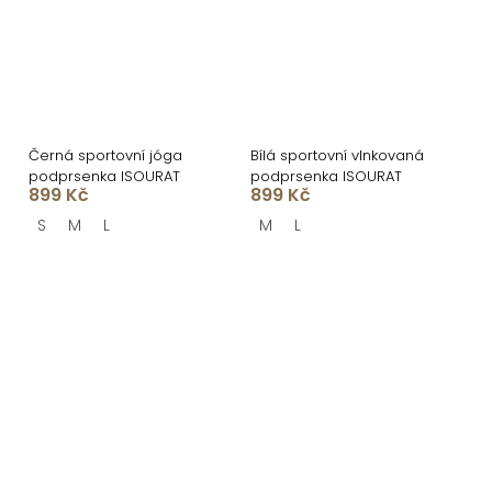
Černá sportovní jóga
Bílá sportovní vlnkovaná
podprsenka ISOURAT
podprsenka ISOURAT
899 Kč
899 Kč
S
M
L
M
L