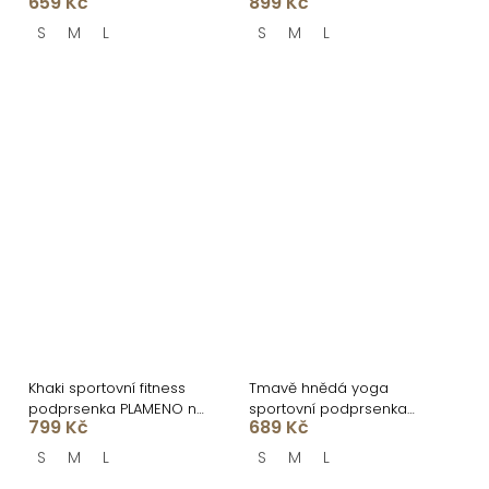
659 Kč
899 Kč
vlnkami
S
M
L
S
M
L
Khaki sportovní fitness
Tmavě hnědá yoga
podprsenka PLAMENO na
sportovní podprsenka
799 Kč
689 Kč
zip
KOVOVO
S
M
L
S
M
L