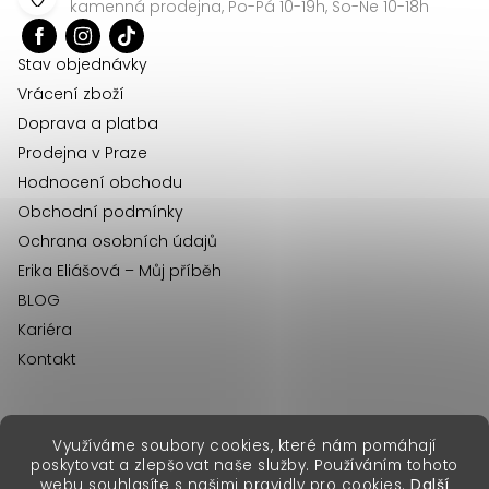
a
kamenná prodejna, Po-Pá 10-19h, So-Ne 10-18h
t
í
Stav objednávky
Vrácení zboží
Doprava a platba
Prodejna v Praze
Hodnocení obchodu
Obchodní podmínky
Ochrana osobních údajů
Erika Eliášová – Můj příběh
BLOG
Kariéra
Kontakt
Využíváme soubory cookies, které nám pomáhají
erikafashion.sk
poskytovat a zlepšovat naše služby. Používáním tohoto
Copyright 2026
Erika Fashion
. Všechna práva vyhrazena.
webu souhlasíte s našimi pravidly pro cookies.
Další