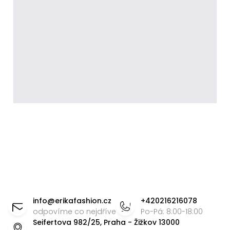
Z
á
info
@
erikafashion.cz
+420216216078
p
odpovíme co nejdříve
Po-Pá: 8:00-18:00
Seifertova 982/25, Praha - Žižkov 13000