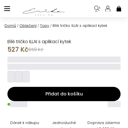
Přejít
na
NÁK
KOŠ
obsah
Domů
Oblečení
Topy
Bílé tričko ILLAI s aplikací kytek
/
/
/
Bílé tričko ILLAI s aplikací kytek
527 Kč
659 Kč
_____
_________
Přidat do košíku
_____
_____
Dárek k nákupu
Jednoduché
Doprava zdarma