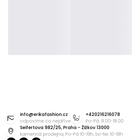
Z
á
info
@
erikafashion.cz
+420216216078
p
odpovíme co nejdříve
Po-Pá: 8:00-18:00
Seifertova 982/25, Praha - Žižkov 13000
a
kamenná prodejna, Po-Pá 10-19h, So-Ne 10-18h