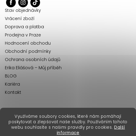
t
í
Stav objednávky
Vrácení zboží
Doprava a platba
Prodejna v Praze
Hodnocení obchodu
Obchodní podmínky
Ochrana osobních údajů
Erika Eliášová – Můj příběh
BLOG
Kariéra
Kontakt
Využíváme soubory cookies, které nám pomáhají
erikafashion.sk
poskytovat a zlepšovat naše služby. Používáním tohoto
Copyright 2026
Erika Fashion
. Všechna práva vyhrazena.
webu souhlasíte s našimi pravidly pro cookies.
Další
Vytvořil Shoptet Premium
&
informace