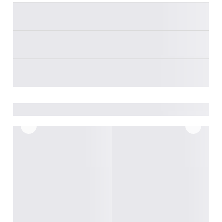
________
________
________