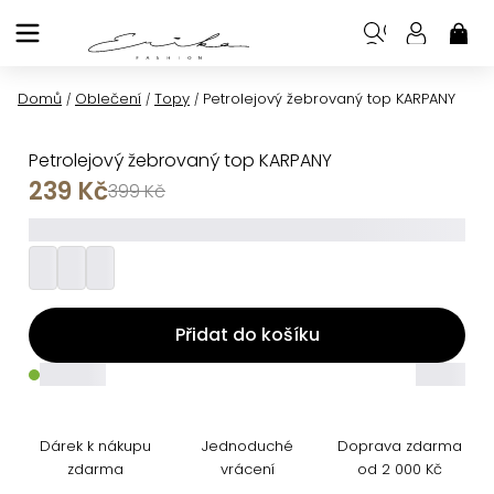
Přejít
na
NÁK
KOŠ
obsah
Domů
Oblečení
Topy
Petrolejový žebrovaný top KARPANY
/
/
/
Petrolejový žebrovaný top KARPANY
239 Kč
399 Kč
_________
Přidat do košíku
_____
_____
Dárek k nákupu
Jednoduché
Doprava zdarma
zdarma
vrácení
od 2 000 Kč