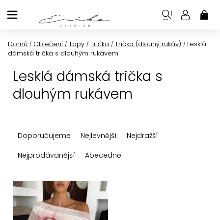
Přejít
na
NÁK
KOŠ
obsah
Domů
Oblečení
Topy
Trička
Trička (dlouhý rukáv)
Lesklá
/
/
/
/
/
dámská trička s dlouhým rukávem
Lesklá dámská trička s
dlouhým rukávem
Ř
Doporučujeme
Nejlevnější
Nejdražší
a
z
Nejprodávanější
Abecedně
e
n
V
í
ý
p
p