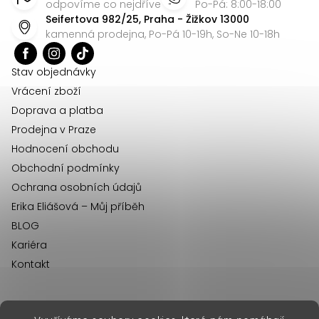
p
odpovíme co nejdříve
Po-Pá: 8:00-18:00
c
Seifertova 982/25, Praha - Žižkov 13000
a
í
kamenná prodejna, Po-Pá 10-19h, So-Ne 10-18h
t
p
r
í
Stav objednávky
v
Vrácení zboží
k
Doprava a platba
y
Prodejna v Praze
v
Hodnocení obchodu
ý
Obchodní podmínky
p
Ochrana osobních údajů
i
Erika Eliášová – Můj příběh
s
BLOG
u
Kariéra
Kontakt