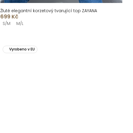
Žluté elegantní korzetový tvarující top ZAYANA
699 Kč
S/M
M/L
Vyrobeno v EU