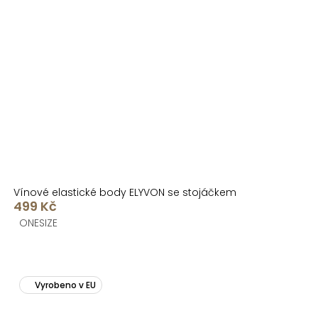
Vínové elastické body ELYVON se stojáčkem
499 Kč
ONESIZE
Vyrobeno v EU