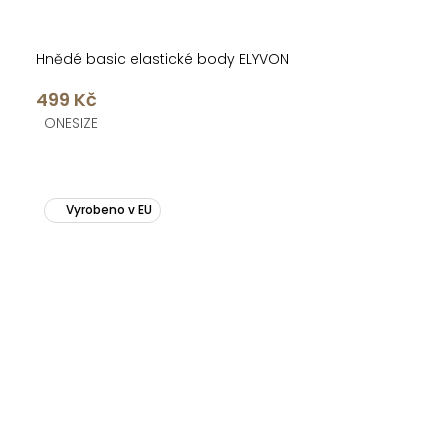
Hnědé basic elastické body ELYVON
499 Kč
ONESIZE
Vyrobeno v EU