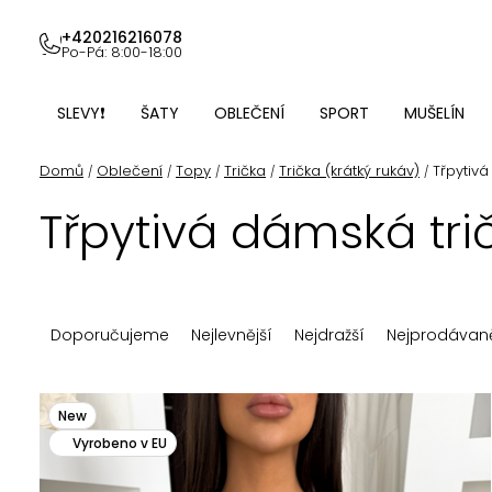
Přejít
na
+420216216078
Po-Pá: 8:00-18:00
obsah
SLEVY❗
ŠATY
OBLEČENÍ
SPORT
MUŠELÍN
Domů
Oblečení
Topy
Trička
Trička (krátký rukáv)
Třpytiv
/
/
/
/
/
Třpytivá dámská tr
Ř
Doporučujeme
Nejlevnější
Nejdražší
Nejprodávaně
a
z
V
New
e
Vyrobeno v EU
ý