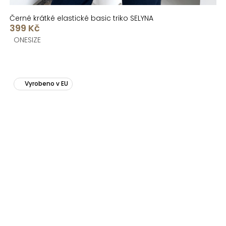
Černé krátké elastické basic triko SELYNA
399 Kč
ONESIZE
Vyrobeno v EU