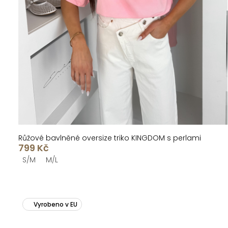
Růžové bavlněné oversize triko KINGDOM s perlami
799 Kč
S/M
M/L
Vyrobeno v EU