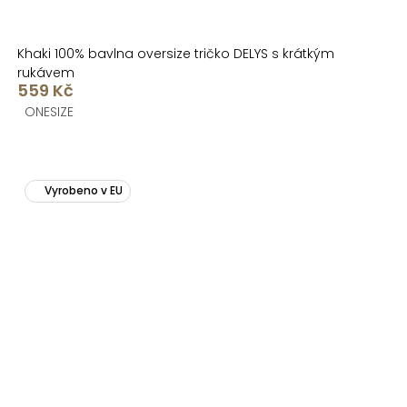
Khaki 100% bavlna oversize tričko DELYS s krátkým
rukávem
559 Kč
ONESIZE
Vyrobeno v EU