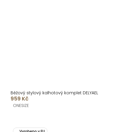
Béžový stylový kalhotový komplet DELYAEL
959 Kč
ONESIZE
Vyrobeno v EU