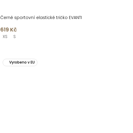
Černé sportovní elastické tričko EVANTI
619 Kč
XS
S
Vyrobeno v EU