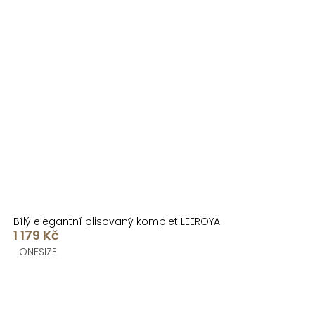
Bílý elegantní plisovaný komplet LEEROYA
1 179 Kč
ONESIZE