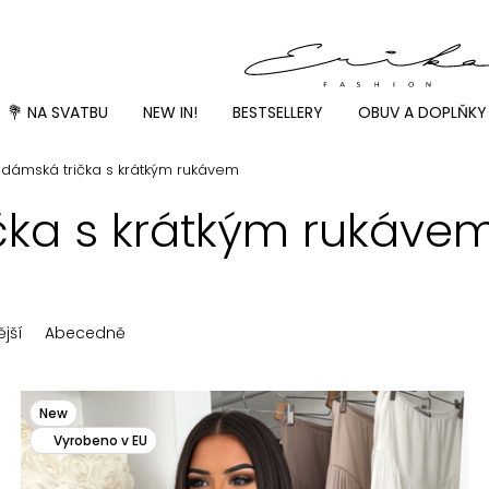
💐 NA SVATBU
NEW IN!
BESTSELLERY
OBUV A DOPLŇKY
á dámská trička s krátkým rukávem
ička s krátkým rukáve
jší
Abecedně
New
Vyrobeno v EU