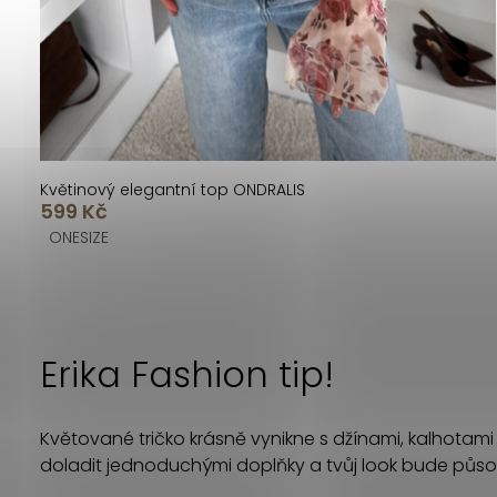
t
k
ů
t
ů
Květinový elegantní top ONDRALIS
599 Kč
ONESIZE
O
v
Erika Fashion tip!
l
á
Květované tričko krásně vynikne s džínami, kalhotami
d
doladit jednoduchými doplňky a tvůj look bude půs