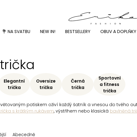
💐 NA SVATBU
NEW IN!
BESTSELLERY
OBUV A DOPLŇKY
rička
Sportovní
Elegantní
Oversize
Černá
a fitness
trička
trička
trička
trička
květovaným potiskem oživí každý šatník a vnesou do tvého out
trička s krátkým rukávem
, výstřihem nebo klasická
bavlněná tri
jší
Abecedně