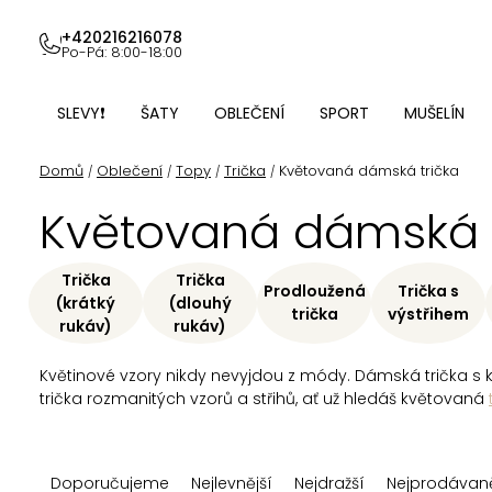
Přejít
na
+420216216078
Po-Pá: 8:00-18:00
obsah
SLEVY❗
ŠATY
OBLEČENÍ
SPORT
MUŠELÍN
Domů
Oblečení
Topy
Trička
Květovaná dámská trička
/
/
/
/
Květovaná dámská t
Trička
Trička
Prodloužená
Trička s
(krátký
(dlouhý
trička
výstřihem
rukáv)
rukáv)
Květinové vzory nikdy nevyjdou z módy. Dámská trička s 
trička rozmanitých vzorů a střihů, ať už hledáš květovaná
Ř
Doporučujeme
Nejlevnější
Nejdražší
Nejprodávaně