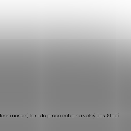
enní nošení, tak i do práce nebo na volný čas. Stačí