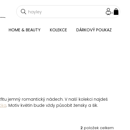
NÁKU
KOŠÍ
HOME & BEAUTY
KOLEKCE
DÁRKOVÝ POUKAZ
fitu jemný romantický nádech. V naší kolekci najdeš
čka
. Motiv květin bude vždy působit žensky a šik.
2
položek celkem